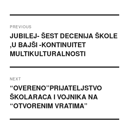
on
Post
PREVIOUS
navigation
JUBILEJ- ŠEST DECENIJA ŠKOLE
Previous
,U BAJŠI -KONTINUITET
post:
MULTIKULTURALNOSTI
NEXT
“OVERENO”PRIJATELJSTVO
Next
ŠKOLARACA I VOJNIKA NA
post:
“OTVORENIM VRATIMA”