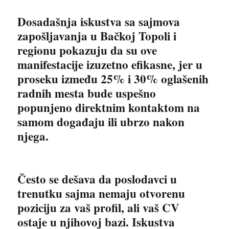
Dosadašnja iskustva sa sajmova
zapošljavanja u Bačkoj Topoli i
regionu pokazuju da su ove
manifestacije izuzetno efikasne, jer u
proseku između 25% i 30% oglašenih
radnih mesta bude uspešno
popunjeno direktnim kontaktom na
samom događaju ili ubrzo nakon
njega.
Često se dešava da poslodavci u
trenutku sajma nemaju otvorenu
poziciju za vaš profil, ali vaš CV
ostaje u njihovoj bazi. Iskustva