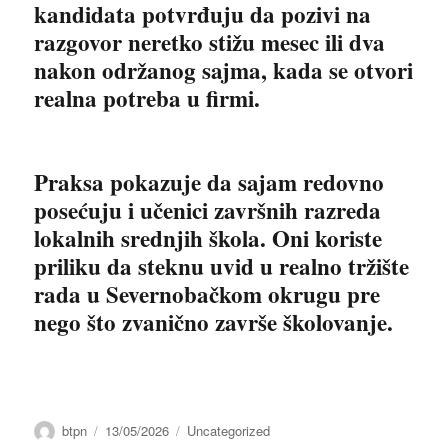
kandidata potvrđuju da pozivi na
razgovor neretko stižu mesec ili dva
nakon održanog sajma, kada se otvori
realna potreba u firmi.
Praksa pokazuje da sajam redovno
posećuju i učenici završnih razreda
lokalnih srednjih škola. Oni koriste
priliku da steknu uvid u realno tržište
rada u Severnobačkom okrugu pre
nego što zvanično završe školovanje.
Author
Posted
Categories
btpn
13/05/2026
Uncategorized