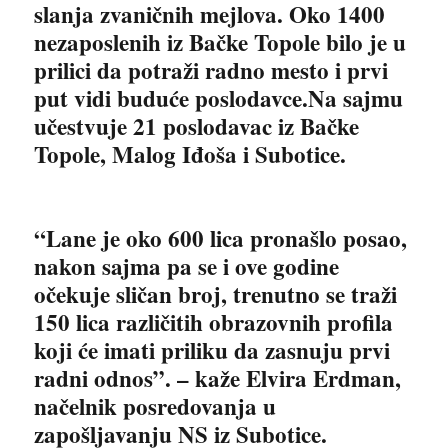
slanja zvaničnih mejlova. Oko 1400
nezaposlenih iz Bačke Topole bilo je u
prilici da potraži radno mesto i prvi
put vidi buduće poslodavce.Na sajmu
učestvuje
21 poslodavac
iz Bačke
Topole, Malog Iđoša i Subotice.
“Lane je oko 600 lica pronašlo posao,
nakon sajma pa se i ove godine
očekuje sličan broj, trenutno se traži
150 lica različitih obrazovnih profila
koji će imati priliku da zasnuju prvi
radni odnos”. – kaže Elvira Erdman,
načelnik posredovanja u
zapošljavanju NS iz Subotice.