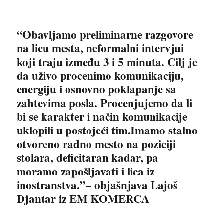
“
Obavljamo preliminarne razgovore
na licu mesta, neformalni intervjui
koji traju između 3 i 5 minuta. Cilj je
da uživo procenimo komunikaciju,
energiju i osnovno poklapanje sa
zahtevima posla. Procenjujemo da li
bi se karakter i način komunikacije
uklopili u postojeći tim.Imamo stalno
otvoreno radno mesto na poziciji
stolara, deficitaran kadar, pa
moramo zapošljavati i lica iz
inostranstva.”
– objašnjava Lajoš
Djantar iz EM KOMERCA