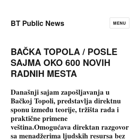
BT Public News
MENU
BAČKA TOPOLA / POSLE
SAJMA OKO 600 NOVIH
RADNIH MESTA
Današnji sajam zapošljavanja u
Bačkoj Topoli, predstavlja direktnu
sponu između teorije, tržišta rada i
praktične primene
veština.Omogućava direktan razgovor
sa menadžerima ljudskih resursa bez