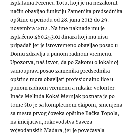
isplatama Ferencu Totu, koji je na nezakonit
način obavljao funkciju Zamenika predsednika
opštine u periodu od 28. juna 2012 do 29.
novembra 2012 . Na ime naknade mu je
isplaćeno 460.253.01 dinara koji mu nisu
pripadali jer je istovremeno obavljao posao u
Domu zdravlja u punom radnom vremenu.
Upozorva, naš izvor, da po Zakonu o lokalnoj
samoupravi posao zamenika predsednika
opštine mora obavljati profesionalno lice u
punom radnom vremenu a nikako volonter.
Inače Melinda Kokai Mernjak poznata je po
tome što je sa kompletnom ekipom, smenjena
sa mesta prvog čoveka opštine Bačka Topola,
na inicijativu, rukovodstva Saveza
vojvođanskih Mađara, jer je povećavala