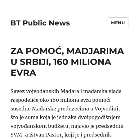
BT Public News
MENU
ZA POMOĆ, MADJARIMA
U SRBIJI, 160 MILIONA
EVRA
Savez vojvođanskih Mađara i mađarska vlada
raspodeliće oko 160 miliona evra pomoći
susedne Mađarske preduzećima u Vojvodini,
što je suma koja je jednaka dvoipogodišnjem
vojvođanskom budžetu, najavio je predsednik
SVM-a Ištvan Pastor, koji je i predsednik