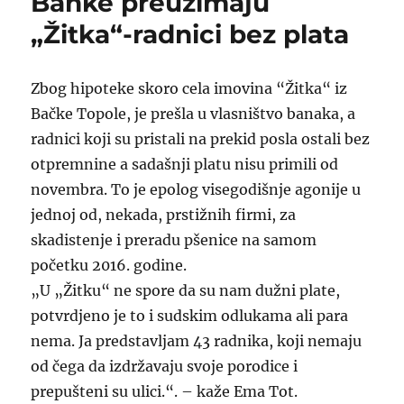
Banke preuzimaju
“OSTALA
POLITIČKA
„Žitka“-radnici bez plata
BURANIJA”
Zbog hipoteke skoro cela imovina “Žitka“ iz
Bačke Topole, je prešla u vlasništvo banaka, a
radnici koji su pristali na prekid posla ostali bez
otpremnine a sadašnji platu nisu primili od
novembra. To je epolog visegodišnje agonije u
jednoj od, nekada, prstižnih firmi, za
skadistenje i preradu pšenice na samom
početku 2016. godine.
„U „Žitku“ ne spore da su nam dužni plate,
potvrdjeno je to i sudskim odlukama ali para
nema. Ja predstavljam 43 radnika, koji nemaju
od čega da izdržavaju svoje porodice i
prepušteni su ulici.“. – kaže Ema Tot.