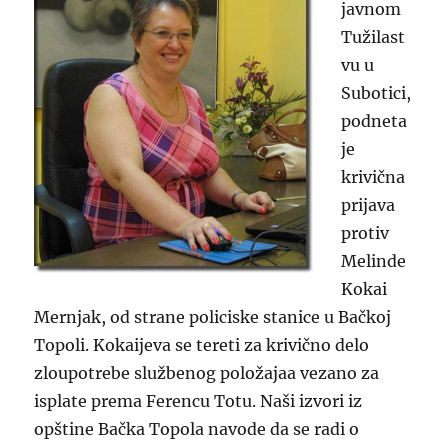
javnom
Tužilast
vu u
Subotici,
podneta
je
krivična
prijava
protiv
Melinde
Kokai
Mernjak, od strane policiske stanice u Bačkoj
Topoli. Kokaijeva se tereti za krivično delo
zloupotrebe službenog položajaa vezano za
isplate prema Ferencu Totu. Naši izvori iz
opštine Bačka Topola navode da se radi o