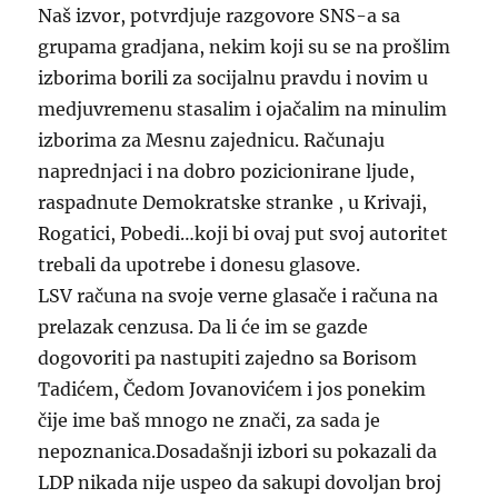
Naš izvor, potvrdjuje razgovore SNS-a sa
grupama gradjana, nekim koji su se na prošlim
izborima borili za socijalnu pravdu i novim u
medjuvremenu stasalim i ojačalim na minulim
izborima za Mesnu zajednicu. Računaju
naprednjaci i na dobro pozicionirane ljude,
raspadnute Demokratske stranke , u Krivaji,
Rogatici, Pobedi…koji bi ovaj put svoj autoritet
trebali da upotrebe i donesu glasove.
LSV računa na svoje verne glasače i računa na
prelazak cenzusa. Da li će im se gazde
dogovoriti pa nastupiti zajedno sa Borisom
Tadićem, Čedom Jovanovićem i jos ponekim
čije ime baš mnogo ne znači, za sada je
nepoznanica.Dosadašnji izbori su pokazali da
LDP nikada nije uspeo da sakupi dovoljan broj