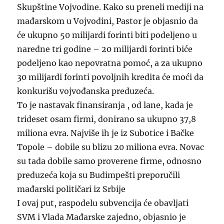
Skupštine Vojvodine. Kako su preneli mediji na
mađarskom u Vojvodini, Pastor je objasnio da
će ukupno 50 milijardi forinti biti podeljeno u
naredne tri godine – 20 milijardi forinti biće
podeljeno kao nepovratna pomoć, a za ukupno
30 milijardi forinti povoljnih kredita će moći da
konkurišu vojvođanska preduzeća.
To je nastavak finansiranja , od lane, kada je
trideset osam firmi, donirano sa ukupno 37,8
miliona evra. Najviše ih je iz Subotice i Bačke
Topole – dobile su blizu 20 miliona evra. Novac
su tada dobile samo proverene firme, odnosno
preduzeća koja su Budimpešti preporučili
mađarski političari iz Srbije
I ovaj put, raspodelu subvencija će obavljati
SVM i Vlada Mađarske zajedno, objasnio je