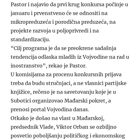
Pastor i najavio da prvi krug konkursa počinje u
januaru i prvenstveno će se odnositi na
mikropreduzeća i porodična preduzeća, na
projekte razvoja u poljoprivredi i na
standardizaciju.
“Cilj programa je da se preokrene sadašnja
tendencija odlaska mladih iz Vojvodine na rad u
inostranstvo”, rekao je Pastor.
U komisijama za procenu konkursnih prijava
treba da budu stručnjaci, a ne vlasnici partijske
knjižice, rečeno je na savetovanju koje je u
Subotici organizovao Mađarski pokret, a
prenosi portal Vojvodina danas.
Otkako je došao na vlast u Mađarskoj,
predsednik Vlade, Viktor Orban se ozbiljno
posvetio poboljšanju političkog i ekonomskog