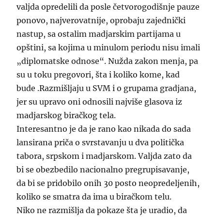
valjda opredelili da posle četvorogodišnje pauze
ponovo, najverovatnije, oprobaju zajednički
nastup, sa ostalim madjarskim partijama u
opštini, sa kojima u minulom periodu nisu imali
„diplomatske odnose“. Nužda zakon menja, pa
su u toku pregovori, šta i koliko kome, kad
bude .Razmišljaju u SVM i o grupama gradjana,
jer su upravo oni odnosili najviše glasova iz
madjarskog biračkog tela.
Interesantno je da je rano kao nikada do sada
lansirana priča o svrstavanju u dva politička
tabora, srpskom i madjarskom. Valjda zato da
bi se obezbedilo nacionalno pregrupisavanje,
da bi se pridobilo onih 30 posto neopredeljenih,
koliko se smatra da ima u biračkom telu.
Niko ne razmišlja da pokaze šta je uradio, da