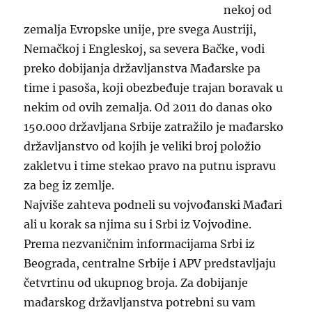
Mernjak,
nekoj od
zbog
zemalja Evropske unije, pre svega Austriji,
krivičnog
dela,
Nemačkoj i Engleskoj, sa severa Bačke, vodi
zloupotrebe
preko dobijanja državljanstva Mađarske pa
službenog
time i pasoša, koji obezbeđuje trajan boravak u
položaja
nekim od ovih zemalja. Od 2011 do danas oko
150.000 državljana Srbije zatražilo je mađarsko
državljanstvo od kojih je veliki broj položio
zakletvu i time stekao pravo na putnu ispravu
za beg iz zemlje.
Najviše zahteva podneli su vojvođanski Mađari
ali u korak sa njima su i Srbi iz Vojvodine.
Prema nezvaničnim informacijama Srbi iz
Beograda, centralne Srbije i APV predstavljaju
četvrtinu od ukupnog broja. Za dobijanje
mađarskog državljanstva potrebni su vam