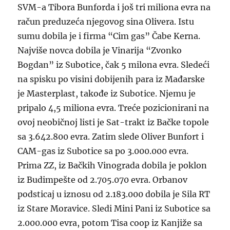
SVM-a Tibora Bunforda i još tri miliona evra na
račun preduzeća njegovog sina Olivera. Istu
sumu dobila je i firma “Cim gas” Čabe Kerna.
Najviše novca dobila je Vinarija “Zvonko
Bogdan” iz Subotice, čak 5 milona evra. Sledeći
na spisku po visini dobijenih para iz Mađarske
je Masterplast, takođe iz Subotice. Njemu je
pripalo 4,5 miliona evra. Treće pozicionirani na
ovoj neobičnoj listi je Sat-trakt iz Bačke topole
sa 3.642.800 evra. Zatim slede Oliver Bunfort i
CAM-gas iz Subotice sa po 3.000.000 evra.
Prima ZZ, iz Bačkih Vinograda dobila je poklon
iz Budimpešte od 2.705.070 evra. Orbanov
podsticaj u iznosu od 2.183.000 dobila je Sila RT
iz Stare Moravice. Sledi Mini Pani iz Subotice sa
2.000.000 evra, potom Tisa coop iz Kanjiže sa