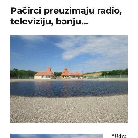
VLASTODRŽACA
Pačirci preuzimaju radio,
BAČKE
TOPOLE
televiziju, banju…
“Udru