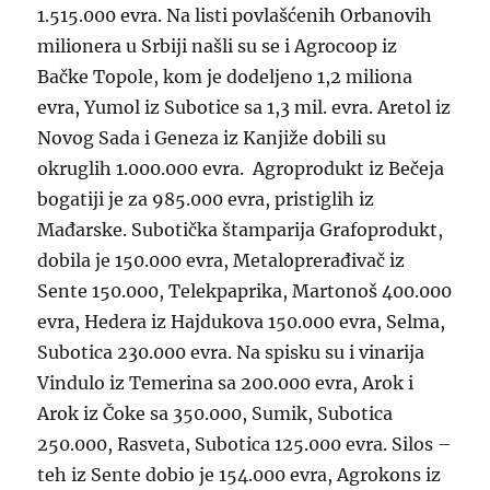
1.515.000 evra. Na listi povlašćenih Orbanovih
milionera u Srbiji našli su se i Agrocoop iz
Bačke Topole, kom je dodeljeno 1,2 miliona
evra, Yumol iz Subotice sa 1,3 mil. evra. Aretol iz
Novog Sada i Geneza iz Kanjiže dobili su
okruglih 1.000.000 evra. Agroprodukt iz Bečeja
bogatiji je za 985.000 evra, pristiglih iz
Mađarske. Subotička štamparija Grafoprodukt,
dobila je 150.000 evra, Metaloprerađivač iz
Sente 150.000, Telekpaprika, Martonoš 400.000
evra, Hedera iz Hajdukova 150.000 evra, Selma,
Subotica 230.000 evra. Na spisku su i vinarija
Vindulo iz Temerina sa 200.000 evra, Arok i
Arok iz Čoke sa 350.000, Sumik, Subotica
250.000, Rasveta, Subotica 125.000 evra. Silos –
teh iz Sente dobio je 154.000 evra, Agrokons iz