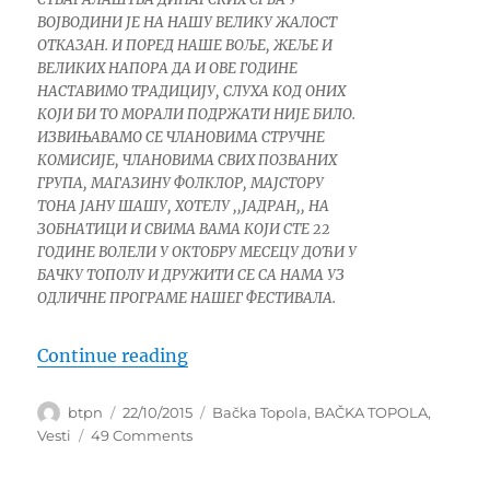
ВОЈВОДИНИ ЈЕ НА НАШУ ВЕЛИКУ ЖАЛОСТ
ОТКАЗАН. И ПОРЕД НАШЕ ВОЉЕ, ЖЕЉЕ И
ВЕЛИКИХ НАПОРА ДА И ОВЕ ГОДИНЕ
НАСТАВИМО ТРАДИЦИЈУ, СЛУХА КОД ОНИХ
КОЈИ БИ ТО МОРАЛИ ПОДРЖАТИ НИЈЕ БИЛО.
ИЗВИЊАВАМО СЕ ЧЛАНОВИМА СТРУЧНЕ
КОМИСИЈЕ, ЧЛАНОВИМА СВИХ ПОЗВАНИХ
ГРУПА, МАГАЗИНУ ФОЛКЛОР, МАЈСТОРУ
ТОНА ЈАНУ ШАШУ, ХОТЕЛУ ,,ЈАДРАН,, НА
ЗОБНАТИЦИ И СВИМА ВАМА КОЈИ СТЕ 22
ГОДИНЕ ВОЛЕЛИ У ОКТОБРУ МЕСЕЦУ ДОЋИ У
БАЧКУ ТОПОЛУ И ДРУЖИТИ СЕ СА НАМА УЗ
ОДЛИЧНЕ ПРОГРАМЕ НАШЕГ ФЕСТИВАЛА.
“SRAMNA ODLUKA VLASTODRŽAC
Continue reading
Author
Posted
Categories
btpn
22/10/2015
Bačka Topola
,
BAČKA TOPOLA
,
on
on
Vesti
49 Comments
SRAMNA
ODLUKA