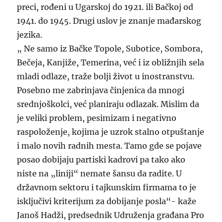
preci, rođeni u Ugarskoj do 1921. ili Bačkoj od
1941. do 1945. Drugi uslov je znanje mađarskog
jezika.
„ Ne samo iz Bačke Topole, Subotice, Sombora,
Bečeja, Kanjiže, Temerina, već i iz obližnjih sela
mladi odlaze, traže bolji život u inostranstvu.
Posebno me zabrinjava činjenica da mnogi
srednjoškolci, već planiraju odlazak. Mislim da
je veliki problem, pesimizam i negativno
raspoloženje, kojima je uzrok stalno otpuštanje
i malo novih radnih mesta. Tamo gde se pojave
posao dobijaju partiski kadrovi pa tako ako
niste na „liniji“ nemate šansu da radite. U
državnom sektoru i tajkunskim firmama to je
isključivi kriterijum za dobijanje posla“- kaže
Janoš Hadži, predsednik Udruženja građana Pro