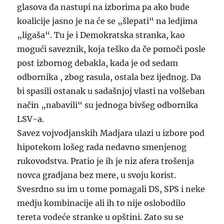
glasova da nastupi na izborima pa ako bude
koalicije jasno je na će se „šlepati“ na ledjima
„ligaša“. Tu je i Demokratska stranka, kao
mogući saveznik, koja teško da če pomoči posle
post izbornog debakla, kada je od sedam
odbornika , zbog rasula, ostala bez ijednog. Da
bi spasili ostanak u sadašnjoj vlasti na volšeban
način „nabavili“ su jednoga bivšeg odbornika
LSV-a.
Savez vojvodjanskih Madjara ulazi u izbore pod
hipotekom lošeg rada nedavno smenjenog
rukovodstva. Pratio je ih je niz afera trošenja
novca gradjana bez mere, u svoju korist.
Svesrdno su im u tome pomagali DS, SPS i neke
medju kombinacije ali ih to nije oslobodilo
tereta vodeće stranke u opštini. Zato su se