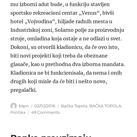
mu izborni adut bude, u funkciju stavljen
sportsko rekreacioni centar „Venus“, bivši
hotel „Vojvodina“, hiljade radnih mesta u
Industriskoj zoni, Solarno polje za proizvodnju
struje, omladina koja ostaje a ne odlazi u svet.
Dokoni, su otvorili kladionicu, da če ovo isto,
biti novi projekti koji treba da obeznane
glasače, kao u prethodna dva izborna mandata.
Kladionica ne bi funkcionisala, da nema i onih
drugih koji misle da će biti i nešto novo,
pregalački.
Author
Posted
Categories
btpn
02/02/2016
Bačka Topola
,
BAČKA TOPOLA
,
on
on
Politika
49 Comments
SNS,
SVM
I