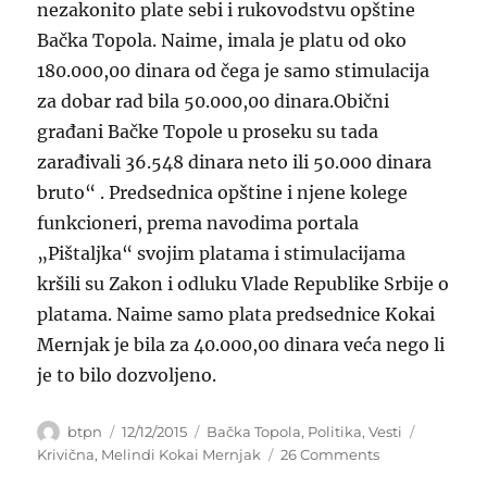
nezakonito plate sebi i rukovodstvu opštine
Bačka Topola. Naime, imala je platu od oko
180.000,00 dinara od čega je samo stimulacija
za dobar rad bila 50.000,00 dinara.Obični
građani Bačke Topole u proseku su tada
zarađivali 36.548 dinara neto ili 50.000 dinara
bruto“ . Predsednica opštine i njene kolege
funkcioneri, prema navodima portala
„Pištaljka“ svojim platama i stimulacijama
kršili su Zakon i odluku Vlade Republike Srbije o
platama. Naime samo plata predsednice Kokai
Mernjak je bila za 40.000,00 dinara veća nego li
je to bilo dozvoljeno.
Author
Posted
Categories
Tags
btpn
12/12/2015
Bačka Topola
,
Politika
,
Vesti
on
on
Krivična
,
Melindi Kokai Mernjak
26 Comments
Policijska