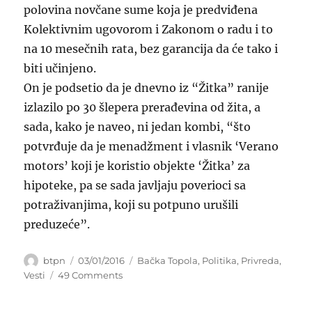
polovina novčane sume koja je predviđena
Kolektivnim ugovorom i Zakonom o radu i to
na 10 mesečnih rata, bez garancija da će tako i
biti učinjeno.
On je podsetio da je dnevno iz “Žitka” ranije
izlazilo po 30 šlepera prerađevina od žita, a
sada, kako je naveo, ni jedan kombi, “što
potvrđuje da je menadžment i vlasnik ‘Verano
motors’ koji je koristio objekte ‘Žitka’ za
hipoteke, pa se sada javljaju poverioci sa
potraživanjima, koji su potpuno urušili
preduzeće”.
Author
Posted
Categories
btpn
03/01/2016
Bačka Topola
,
Politika
,
Privreda
,
on
on
Vesti
49 Comments
Banke
preuzimaju