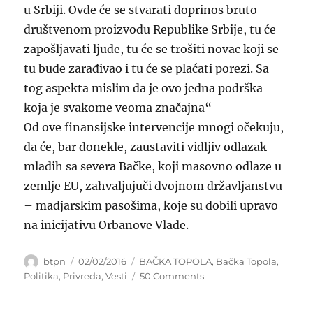
u Srbiji. Ovde će se stvarati doprinos bruto
društvenom proizvodu Republike Srbije, tu će
zapošljavati ljude, tu će se trošiti novac koji se
tu bude zarađivao i tu će se plaćati porezi. Sa
tog aspekta mislim da je ovo jedna podrška
koja je svakome veoma značajna“
Od ove finansijske intervencije mnogi očekuju,
da će, bar donekle, zaustaviti vidljiv odlazak
mladih sa severa Bačke, koji masovno odlaze u
zemlje EU, zahvaljujuči dvojnom državljanstvu
– madjarskim pasošima, koje su dobili upravo
na inicijativu Orbanove Vlade.
Author
Posted
Categories
btpn
02/02/2016
BAČKA TOPOLA
,
Bačka Topola
,
on
on
Politika
,
Privreda
,
Vesti
50 Comments
ZA
POMOĆ,