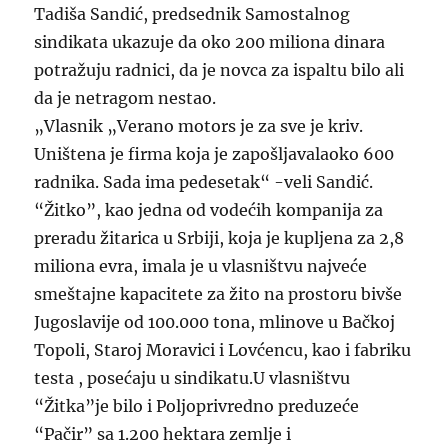
Tadiša Sandić, predsednik Samostalnog
sindikata ukazuje da oko 200 miliona dinara
potražuju radnici, da je novca za ispaltu bilo ali
da je netragom nestao.
„Vlasnik „Verano motors je za sve je kriv.
Uništena je firma koja je zapošljavalaoko 600
radnika. Sada ima pedesetak“ -veli Sandić.
“Žitko”, kao jedna od vodećih kompanija za
preradu žitarica u Srbiji, koja je kupljena za 2,8
miliona evra, imala je u vlasništvu najveće
smeštajne kapacitete za žito na prostoru bivše
Jugoslavije od 100.000 tona, mlinove u Bačkoj
Topoli, Staroj Moravici i Lovćencu, kao i fabriku
testa , posećaju u sindikatu.U vlasništvu
“Žitka”je bilo i Poljoprivredno preduzeće
“Pačir” sa 1.200 hektara zemlje i