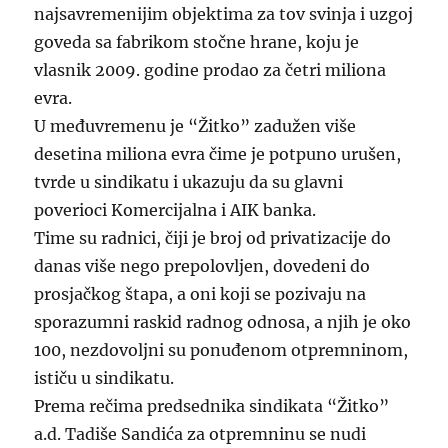
najsavremenijim objektima za tov svinja i uzgoj
goveda sa fabrikom stočne hrane, koju je
vlasnik 2009. godine prodao za četri miliona
evra.
U međuvremenu je “Žitko” zadužen više
desetina miliona evra čime je potpuno urušen,
tvrde u sindikatu i ukazuju da su glavni
poverioci Komercijalna i AIK banka.
Time su radnici, čiji je broj od privatizacije do
danas više nego prepolovljen, dovedeni do
prosjačkog štapa, a oni koji se pozivaju na
sporazumni raskid radnog odnosa, a njih je oko
100, nezdovoljni su ponuđenom otpremninom,
ističu u sindikatu.
Prema rečima predsednika sindikata “Žitko”
a.d. Tadiše Sandića za otpremninu se nudi