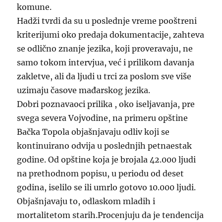
komune.
Hadži tvrdi da su u poslednje vreme pooštreni
kriterijumi oko predaja dokumentacije, zahteva
se odlično znanje jezika, koji proveravaju, ne
samo tokom intervjua, već i prilikom davanja
zakletve, ali da ljudi u trci za poslom sve više
uzimaju časove mađarskog jezika.
Dobri poznavaoci prilika , oko iseljavanja, pre
svega severa Vojvodine, na primeru opštine
Bačka Topola objašnjavaju odliv koji se
kontinuirano odvija u poslednjih petnaestak
godine. Od opštine koja je brojala 42.000 ljudi
na prethodnom popisu, u periodu od deset
godina, iselilo se ili umrlo gotovo 10.000 ljudi.
Objašnjavaju to, odlaskom mladih i
mortalitetom starih.Procenjuju da je tendencija