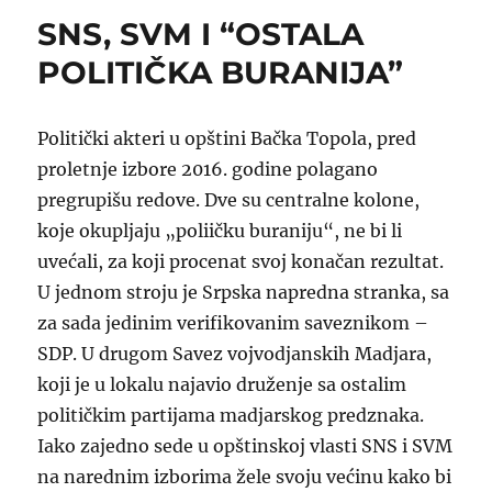
MADJARIMA
SNS, SVM I “OSTALA
U
SRBIJI,
POLITIČKA BURANIJA”
160
MILIONA
EVRA
Politički akteri u opštini Bačka Topola, pred
proletnje izbore 2016. godine polagano
pregrupišu redove. Dve su centralne kolone,
koje okupljaju „poliičku buraniju“, ne bi li
uvećali, za koji procenat svoj konačan rezultat.
U jednom stroju je Srpska napredna stranka, sa
za sada jedinim verifikovanim saveznikom –
SDP. U drugom Savez vojvodjanskih Madjara,
koji je u lokalu najavio druženje sa ostalim
političkim partijama madjarskog predznaka.
Iako zajedno sede u opštinskoj vlasti SNS i SVM
na narednim izborima žele svoju većinu kako bi