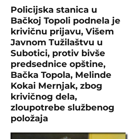
„Žitka“-
Policijska stanica u
radnici
bez
Bačkoj Topoli podnela je
plata
krivičnu prijavu, Višem
Javnom Tužilaštvu u
Subotici, protiv bivše
predsednice opštine,
Bačka Topola, Melinde
Kokai Mernjak, zbog
krivičnog dela,
zloupotrebe službenog
položaja