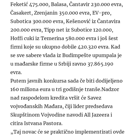
Feketić 475.000, Balasa, Čantavir 230.000 evra,
Časakert, Zrenjanin 350.000 evra, EV-pro,
Subotica 300.000 evra, Kešenović iz Čantavira
200.000 evra, Tipp net iz Subotice 120.000,
Hoffi cuki iz Temerina 580.000 evra i još šest
firmi koje su ukupno dobile 420.320 evra. Kad
se sve sabere vlada iz Budimpešte upumpala je
u mađarske firme u Srbiji ravno 37.865.190
evra.
Putem javnih konkursa sada če biti dodijeljeno
160 miliona eura u tri godišnje tranše.Nadzor
nad raspodelom kredita vršit će Savez
vojvođanskih Mađara, čiji lider predsedava
Skupštinom Vojvodine navodi All Jazeera i
citira Istvana Pastora.
„Taj novac će se praktično implementirati ovde