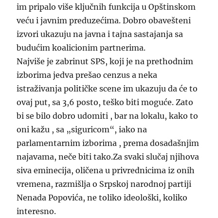
im pripalo više ključnih funkcija u Opštinskom
veću i javnim preduzećima. Dobro obavešteni
izvori ukazuju na javna i tajna sastajanja sa
budućim koalicionim partnerima.
Najviše je zabrinut SPS, koji je na prethodnim
izborima jedva prešao cenzus a neka
istraživanja političke scene im ukazuju da će to
ovaj put, sa 3,6 posto, teško biti moguće. Zato
bi se bilo dobro udomiti , bar na lokalu, kako to
oni kažu , sa „siguricom“, iako na
parlamentarnim izborima , prema dosadašnjim
najavama, neče biti tako.Za svaki slučaj njihova
siva eminecija, oličena u privrednicima iz onih
vremena, razmišlja o Srpskoj narodnoj partiji
Nenada Popovića, ne toliko ideološki, koliko
interesno.