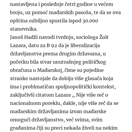
nastavljena i poslednje četri godine u većem
broju, uz pomoć mađarskih pasoša, te da se ova
opština ozbiljno spustila ispod 30.000
stanovnika.
Janoš Hadži navodi tvrdnju, sociologa Žolt
Lazara, datu za B 92 da je liberalizacija
državljanstva prema drugim državama, u
početku bila stvar unutrašnjeg političkog
obračuna u Mađarskoj, čime su pojedine
stranke nastojale da dobiju više glasača koja
ima i problmatičan spoljnopolitički kontekst,
zaključivši citatom Lazara „ Nije više reč o
nacionalnom poreklu, dakle, nije više reč da se
mađarskim državljanima izvan mađarske
omogući državljanstvo, već svima, svim
građanima čiji su preci nekada živeli na nekim