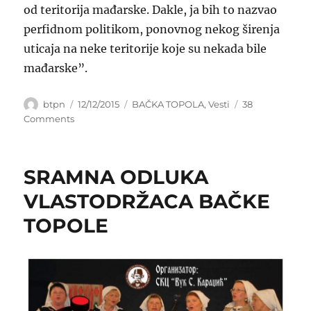
od teritorija mađarske. Dakle, ja bih to nazvao
perfidnom politikom, ponovnog nekog širenja
uticaja na neke teritorije koje su nekada bile
mađarske”.
Author
Posted
Categories
btpn
12/12/2015
BAČKA TOPOLA
,
Vesti
38
on
on
Comments
Partijsko
zapošljavanje
tera
SRAMNA ODLUKA
mlade
u
VLASTODRŽACA BAČKE
pečalbu
TOPOLE
sa
mađarskim
pasošima