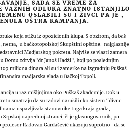
AVANJE, SADA SE VREME ZA
 VAŽNIH ODLUKA ZNATNO ISTANJILO
EMENU OSLABILI SU I ŽIVCI PA JE ,
RENULA OŠTRA KAMPANJA.
oruke koja stižu iz opozicionih klupa. S obzirom, da baš
, nema, u bačkotopolskoj Skupštini opštine, najglasnije
edstavnici Madjarskog pokreta. Najviše se vlasti zamera
 u Domu zdrvlja”dr Janoš Hadži”, koji po poslednjim
109 miliona dinara ali su i zamerke na izgradnju Puškaš
finansira madjarska vlada u Bačkoj Topoli.
ancija u raz mišljnjima oko Puškaš akademije. Dok u
etu smatraju da su radovi narušili eko sistem “divne
dinama uspavljivala stanovnike toga kraja grada,
 Srpskoj naprednoj stranci, či je glasnogovornik, po
o profesor Radovan Gardašević ukazuju suprotno- da se