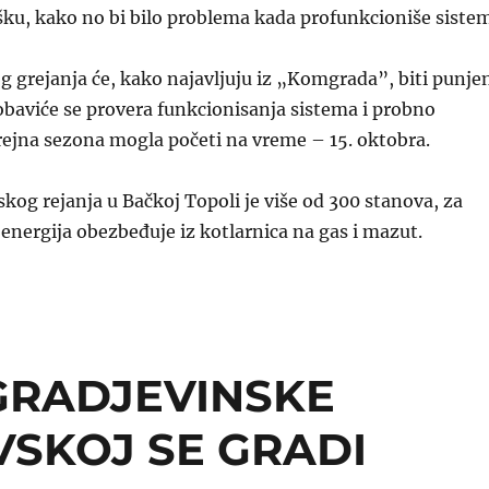
ku, kako no bi bilo problema kada profunkcioniše sistem
g grejanja će, kako najavljuju iz „Komgrada”, biti punje
 obaviće se provera funkcionisanja sistema i probno
grejna sezona mogla početi na vreme – 15. oktobra.
skog rejanja u Bačkoj Topoli je više od 300 stanova, za
 energija obezbeđuje iz kotlarnica na gas i mazut.
GRADJEVINSKE
SKOJ SE GRADI