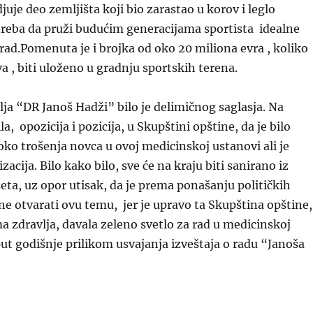
juje deo zemljišta koji bio zarastao u korov i leglo
treba da pruži budućim generacijama sportista idealne
i rad.Pomenuta je i brojka od oko 20 miliona evra , koliko
va , biti uloženo u gradnju sportskih terena.
a “DR Janoš Hadži” bilo je delimičnog saglasja. Na
la, opozicija i pozicija, u Skupštini opštine, da je bilo
oko trošenja novca u ovoj medicinskoj ustanovi ali je
zacija. Bilo kako bilo, sve će na kraju biti sanirano iz
ta, uz opor utisak, da je prema ponašanju političkih
 ne otvarati ovu temu, jer je upravo ta Skupština opštine,
 zdravlja, davala zeleno svetlo za rad u medicinskoj
ut godišnje prilikom usvajanja izveštaja o radu “Janoša