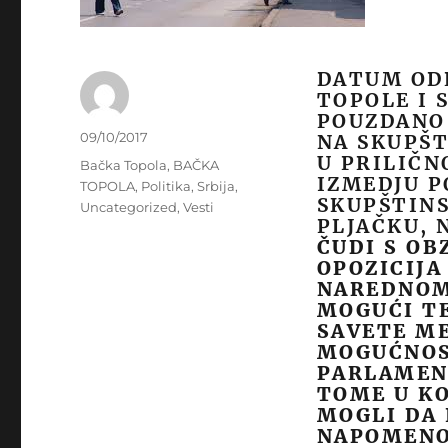
DATUM OD
TOPOLE I 
POUZDANO 
Author
Posted
09/10/2017
NA SKUPŠT
on
U PRILIČN
Categories
Bačka Topola
,
BAČKA
IZMEDJU P
TOPOLA
,
Politika
,
Srbija
,
SKUPŠTINS
Uncategorized
,
Vesti
PLJAČKU,
ČUDI S OB
OPOZICIJA
NAREDNOM 
MOGUĆI TE
SAVETE ME
MOGUĆNOST
PARLAMENT
TOME U KO
MOGLI DA 
NAPOMENO