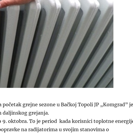
 početak grejne sezone u Bačkoj Topoli JP „Komgrad” j
m daljinskog grejanja.
o 9. oktobra. To je period kada korisnici toplotne energij
popravke na radijatorima u svojim stanovima o