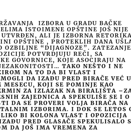
RŽAVANJA IZBORA U GRADU BAČKE
SELIMA ISTOIMENE OPŠTINE JOŠ NIJE
UTVRĐEN, ALI JE IZBORNA RETORIK
INI OPŠTINE , PROTEKLIH DANA UŠL
O OZBILJNE “DIJAGNOZE”. ZATEZANJ
OZICIJE POTVRDJUJU REČI, SA
KE GOVORNICE, KOJE ASOCIRAJU NA
 NEZAKONITOSTI…
TAKO NEŠTO I NE
ZIROM NA TO DA BI VLAST I
 MOGLI DA IZAĐU PRED BIRAČE VEĆ 
MESECU, KOJI SE POMINJE KAO
RMIN ZA IZLAZAK NA BIRALIŠTA –Z
SNIH ZAJEDNICA A SPEKULIŠE SE I O
I DA SE PROVERI VOLJA BIRAČA NA
ALNIM IZBORIMA. I DOK SE LETOS 
LIKO BI KOLONA VLAST I OPOZICIJA
IZAĐU PRED GLASAČE SPEKULISALO 
M DA JOŠ IMA VREMENA ZA