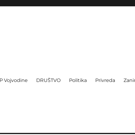
P Vojvodine
DRUŠTVO
Politika
Privreda
Zani