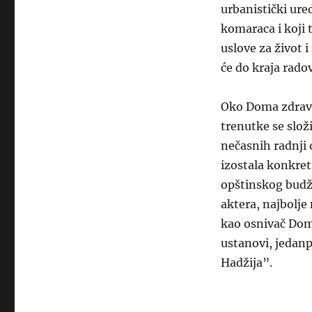
urbanistički ured
komaraca i koji 
uslove za život 
će do kraja rado
Oko Doma zdravlj
trenutke se složi
nečasnih radnji 
izostala konkreti
opštinskog budže
aktera, najbolje
kao osnivač Doma
ustanovi, jedanp
Hadžija”.