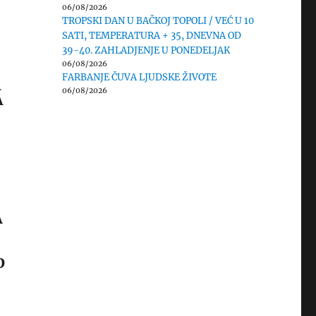
06/08/2026
TROPSKI DAN U BAČKOJ TOPOLI / VEĆ U 10
SATI, TEMPERATURA + 35, DNEVNA OD
39-40. ZAHLADJENJE U PONEDELJAK
06/08/2026
FARBANJE ČUVA LJUDSKE ŽIVOTE
A
06/08/2026
A
E
U
A
O
S