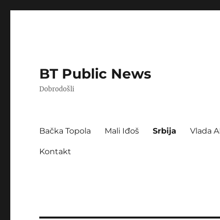
BT Public News
Dobrodošli
Bačka Topola
Mali Iđoš
Srbija
Vlada A
Kontakt