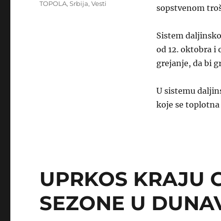
TOPOLA
,
Srbija
,
Vesti
sopstvenom troš
Sistem daljinsko
od 12. oktobra i
grejanje, da bi 
U sistemu daljin
koje se toplotna
UPRKOS KRAJU 
SEZONE U DUNAV