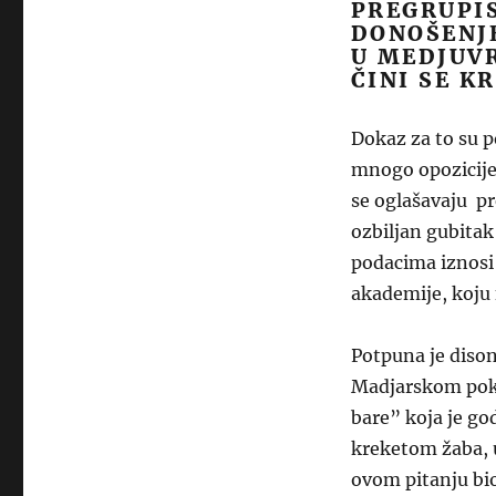
PREGRUPIS
DONOŠENJE
U MEDJUVR
ČINI SE K
Dokaz za to su p
mnogo opozicije
se oglašavaju pr
ozbiljan gubitak
podacima iznosi 
akademije, koju 
Potpuna je dison
Madjarskom pokr
bare” koja je go
kreketom žaba, u
ovom pitanju bi