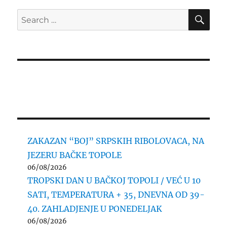
SE
Search
for:
ZAKAZAN “BOJ” SRPSKIH RIBOLOVACA, NA
JEZERU BAČKE TOPOLE
06/08/2026
TROPSKI DAN U BAČKOJ TOPOLI / VEĆ U 10
SATI, TEMPERATURA + 35, DNEVNA OD 39-
40. ZAHLADJENJE U PONEDELJAK
06/08/2026