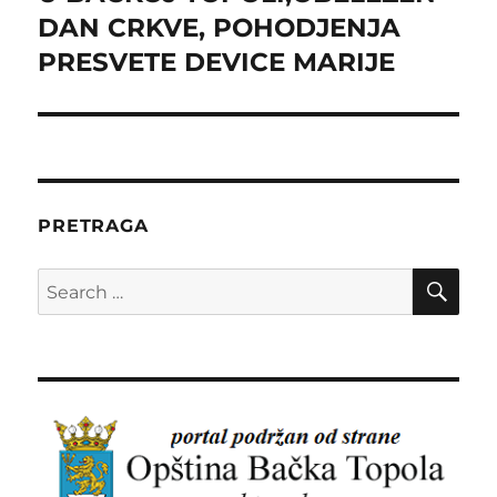
post:
DAN CRKVE, POHODJENJA
PRESVETE DEVICE MARIJE
PRETRAGA
SE
Search
for: