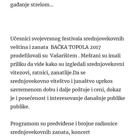
gađanje strelom…
Učesnici svojevrsnog festivala srednjovekovnih
veština i zanata BAČKA TOPOLA 2017
prodefilovali su Vašarištem . Meštani su imali
priliku da vide kako su izgledali srednjovekovni
vitezovi, ratnici, zanatlije.Da se
srednjovekovno viteštvo i junaštvo uprkos
savremenom dobu i dalje poštuje i ceni, dokaz
je i posećenost i interesovanje današnje publike
publike.
Programom su predviđene i brojne radionice
srednjovekovnih zanata, koncert