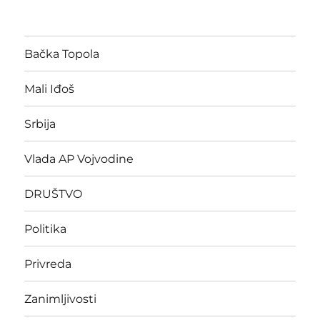
Bačka Topola
Mali Iđoš
Srbija
Vlada AP Vojvodine
DRUŠTVO
Politika
Privreda
Zanimljivosti