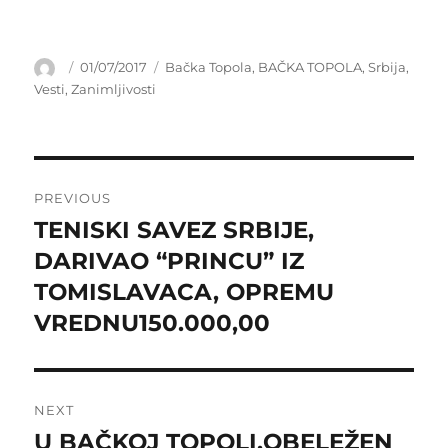
Author
Posted
Categories
01/07/2017
Bačka Topola
,
BAČKA TOPOLA
,
Srbija
,
on
Vesti
,
Zanimljivosti
Post
PREVIOUS
navigation
TENISKI SAVEZ SRBIJE,
Previous
post:
DARIVAO “PRINCU” IZ
TOMISLAVACA, OPREMU
VREDNU150.000,00
NEXT
U BAČKOJ TOPOLI,OBELEŽEN
Next