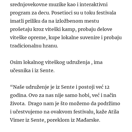
srednjovekovne muzike kao i interaktivni
program za decu. Posetioci su u toku festivala
imatli priliku da na izložbenom mestu
prošetaju kroz viteški kamp, probaju delove
viteške opreme, kupe lokalne suvenire i probaju
tradicionalnu hranu.
Osim lokalnog viteškog udruženja , ima
učesnika i iz Sente.
“Naše udruženje je iz Sente i postoji već 12
godina. Ovo za nas nije samo hobi, već i način
života. Drago nam je što možemo da podržimo
i učestvujemo na ovakvom festivalu, kaže Atila
Vimer iz Sente, poreklom iz Mađarske.