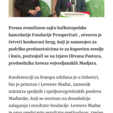
Prema zvaničnom sajtu bačkotopolske
kancelarije Fondacije Prosperitati , otvoren je
četvrti konkursni krug, koji je namenjen za
podršku preduzetnicima te za kupovinu zemlje
i kuća, pozivajući se na izjavu Ištvana Pastora,
predsednika Saveza vojvodjanskih Madjara.
Konferenciji za štampu održana je u Subotici,
bio je prisutan i Levente Mađar, zamenik
ministra spoljnih i spoljnotrgovinskih poslova
Mađarske, koji se osvrnuo na dosadašnja
zalaganja i rezultate fondacije. Levente Mađar
je prvo predstavio rezultate prethodnog, trećeg