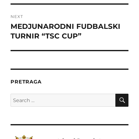
NEXT
MEDJUNARODNI FUDBALSKI
Next
post:
TURNIR “TSC CUP”
PRETRAGA
SE
Search
for: