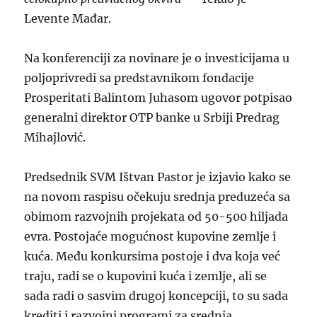
Levente Mađar.
Na konferenciji za novinare je o investicijama u
poljoprivredi sa predstavnikom fondacije
Prosperitati Balintom Juhasom ugovor potpisao
generalni direktor OTP banke u Srbiji Predrag
Mihajlović.
Predsednik SVM Ištvan Pastor je izjavio kako se
na novom raspisu očekuju srednja preduzeća sa
obimom razvojnih projekata od 50-500 hiljada
evra. Postojaće mogućnost kupovine zemlje i
kuća. Među konkursima postoje i dva koja već
traju, radi se o kupovini kuća i zemlje, ali se
sada radi o sasvim drugoj koncepciji, to su sada
krediti i razvojni programi za srednja