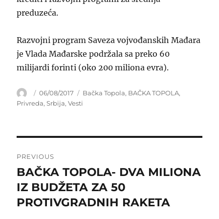
preduzeća.
Razvojni program Saveza vojvođanskih Mađara
je Vlada Mađarske podržala sa preko 60
milijardi forinti (oko 200 miliona evra).
Author
Posted
Categories
06/08/2017
Bačka Topola
,
BAČKA TOPOLA
,
on
Privreda
,
Srbija
,
Vesti
Post
PREVIOUS
navigation
BAČKA TOPOLA- DVA MILIONA
Previous
post:
IZ BUDŽETA ZA 50
PROTIVGRADNIH RAKETA