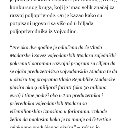
konkursnog kruga, koji je imao velik značaj za
razvoj poljoprivrede. On je kazao kako su
potpisani ugovori sa više od 6 hiljada
poljoprivrednika iz Vojvodine.
“Pre oko dve godine je odlučeno da će Vlada
Mađarske i Savez vojvođanskih Mađara zajednički
pokrenuti ogroman razvojni program sa ciljem da
se ojača preduzetništvo vojvođanskih Mađara te da
u okviru tog programa Vlada Republike Mađarske
plasira oko 9 milijardi forinti (oko 30 miliona
evra) i time podrži oko 6.200 preduzetnika i
privrednika vojvođanskih Mađara sa
višemilionskim iznosima u forintama. Takođe
želim da naglasim kako je to manje od četvrtine
celokupno predviđenog okvira”
– rekao je