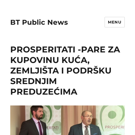
BT Public News
MENU
PROSPERITATI -PARE ZA
KUPOVINU KUĆA,
ZEMLJIŠTA I PODRŠKU
SREDNJIM
PREDUZEĆIMA