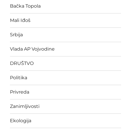
Bačka Topola
Mali Iđoš
Srbija
Vlada AP Vojvodine
DRUŠTVO
Politika
Privreda
Zanimljivosti
Ekologija