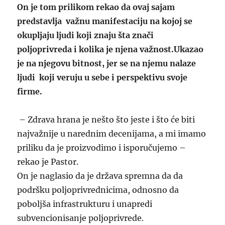
On je tom prilikom rekao da ovaj sajam
predstavlja važnu manifestaciju na kojoj se
okupljaju ljudi koji znaju šta znači
poljoprivreda i kolika je njena važnost.Ukazao
je na njegovu bitnost, jer se na njemu nalaze
ljudi koji veruju u sebe i perspektivu svoje
firme.
– Zdrava hrana je nešto što jeste i što će biti
najvažnije u narednim decenijama, a mi imamo
priliku da je proizvodimo i isporučujemo –
rekao je Pastor.
On je naglasio da je država spremna da da
podršku poljoprivrednicima, odnosno da
poboljša infrastrukturu i unapredi
subvencionisanje poljoprivrede.