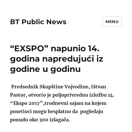
BT Public News
MENU
“EXSPO” napunio 14.
godina napredujući iz
godine u godinu
Predsednik Skupštine Vojvodine, Ištvan
Pastor, otvorio je poljoprivrednu izložbu 14.
“Ekspo 2017”,trodnevni sajam na kojem
posetioci mogu besplatno da pogledaju
ponudu oko 300 izlagača.