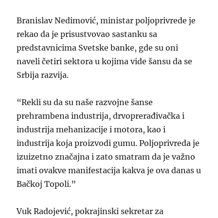
Branislav Nedimović, ministar poljoprivrede je
rekao da je prisustvovao sastanku sa
predstavnicima Svetske banke, gde su oni
naveli četiri sektora u kojima vide šansu da se
Srbija razvija.
“Rekli su da su naše razvojne šanse
prehrambena industrija, drvoprerađivačka i
industrija mehanizacije i motora, kao i
industrija koja proizvodi gumu. Poljoprivreda je
izuizetno značajna i zato smatram da je važno
imati ovakve manifestacija kakva je ova danas u
Bačkoj Topoli.”
Vuk Radojević, pokrajinski sekretar za