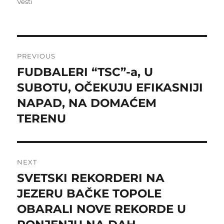
on
Vesti
Post
PREVIOUS
navigation
FUDBALERI “TSC”-a, U
Previous
post:
SUBOTU, OČEKUJU EFIKASNIJI
NAPAD, NA DOMAĆEM
TERENU
NEXT
SVETSKI REKORDERI NA
Next
post:
JEZERU BAČKE TOPOLE
OBARALI NOVE REKORDE U