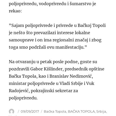
poljoprivredu, vodoprivredu i šumarstvo je
rekao:
“Sajam poljoprivrede i privrede u Bačkoj Topoli
je nešto što prevazilazi interese lokalne
samouprave i on ima regionalni značaj i zbog
toga smo podržali ovu manifestaciju.”
Na otvaranju u petak posle podne, goste su
pozdravili Gabor Kišlinder, predsednik opštine
Bačka Topola, kao i Branislav Nedimović,
ministar poljoprivrede u Vladi Srbije i Vuk
Radojević, pokrajinski sekretar za
poljoprivredu.
Author
Posted
Categories
09/09/2017
Bačka Topola
,
BAČKA TOPOLA
,
Srbija
,