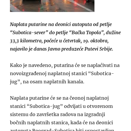
Naplata putarine na deonici autoputa od petlje
“Subotica-sever” do petlje “Bačka Topola”, dužine
33,3 kilometra, počeće u četvrtak, 19. oktobra,
najavilo je danas Javno preduzeće Putevi Srbije.
Kako je navedeno, putarina će se naplaćivati na
novoizgrađenoj naplatnoj stanici “Subotica-
jug”, na osam naplatnih kanala.
Naplata putarine će se na čeonoj naplatnoj
stanici “Subotica-jug” odvijati u otvorenom
sistemu do završetka radova na izgradnji
bočnih naplatnih stanica, kada će na deonici
autoputa Beograd-Subotica biti uspostavljen