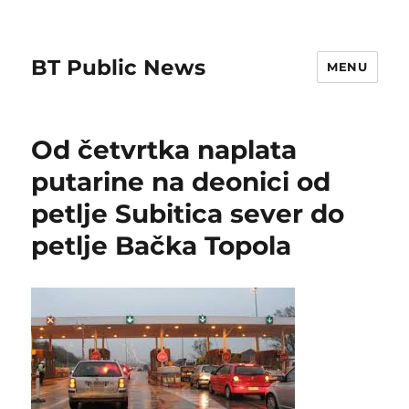
BT Public News
MENU
Od četvrtka naplata
putarine na deonici od
petlje Subitica sever do
petlje Bačka Topola