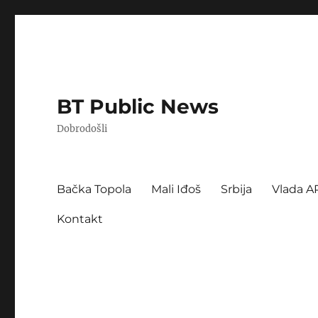
BT Public News
Dobrodošli
Bačka Topola
Mali Iđoš
Srbija
Vlada A
Kontakt