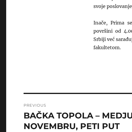
svoje poslovanje 
Inače, Prima s
površini od 4.0
Srbiji već sarađ
fakultetom.
Post
PREVIOUS
navigation
BAČKA TOPOLA – MEDJ
Previous
post:
NOVEMBRU, PETI PUT