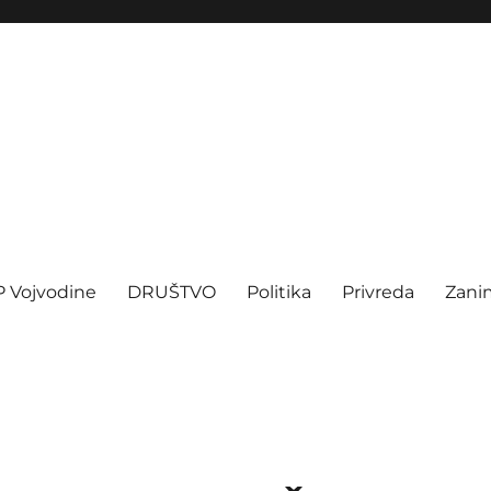
P Vojvodine
DRUŠTVO
Politika
Privreda
Zanim