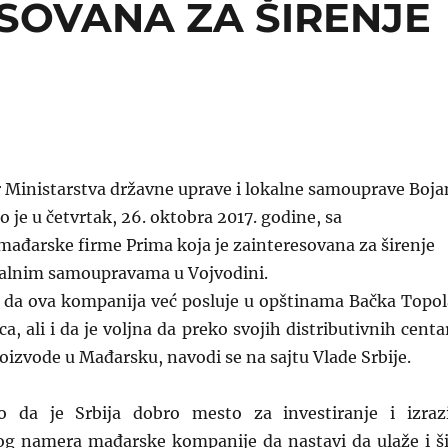
SOVANA ZA ŠIRENJE
r Ministarstva državne uprave i lokalne samouprave Boja
o je u četvrtak, 26. oktobra 2017. godine, sa
mađarske firme Prima koja je zainteresovana za širenje
kalnim samoupravama u Vojvodini.
ao da ova kompanija već posluje u opštinama Bačka Topol
a, ali i da je voljna da preko svojih distributivnih centa
roizvode u Mađarsku, navodi se na sajtu Vlade Srbije.
 da je Srbija dobro mesto za investiranje i izraz
og namera mađarske kompanije da nastavi da ulaže i ši