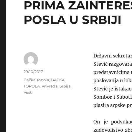
PRIMA ZAINTERE
POSLA U SRBIJI
Državni sekreta
Stević razgovara
Author
Posted
29/10/2017
predstavnicima 
on
Categories
Bačka Topola
,
BAČKA
poslovanja u lo
TOPOLA
,
Privreda
,
Srbija
,
Stević je istak
Vesti
Sombor i Subotic
plasira srpske p
On je podvukao
zadovoljstvo zb