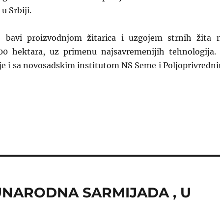
u Srbiji.
e bavi proizvodnjom žitarica i uzgojem strnih žita 
00 hektara, uz primenu najsavremenijih tehnologija.
uje i sa novosadskim institutom NS Seme i Poljoprivredn
UNARODNA SARMIJADA , U