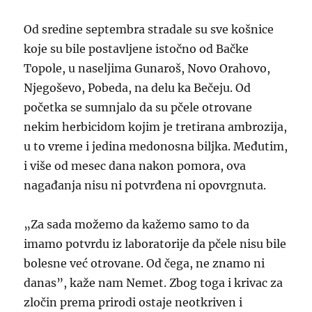
Od sredine septembra stradale su sve košnice
koje su bile postavljene istočno od Bačke
Topole, u naseljima Gunaroš, Novo Orahovo,
Njegoševo, Pobeda, na delu ka Bečeju. Od
početka se sumnjalo da su pčele otrovane
nekim herbicidom kojim je tretirana ambrozija,
u to vreme i jedina medonosna biljka. Međutim,
i više od mesec dana nakon pomora, ova
nagađanja nisu ni potvrđena ni opovrgnuta.
„Za sada možemo da kažemo samo to da
imamo potvrdu iz laboratorije da pčele nisu bile
bolesne već otrovane. Od čega, ne znamo ni
danas”, kaže nam Nemet. Zbog toga i krivac za
zločin prema prirodi ostaje neotkriven i