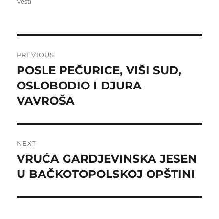
on
Vesti
Post
PREVIOUS
navigation
POSLE PEČURICE, VIŠI SUD,
Previous
post:
OSLOBODIO I DJURA
VAVROŠA
NEXT
VRUĆA GARDJEVINSKA JESEN
Next
post:
U BAČKOTOPOLSKOJ OPŠTINI