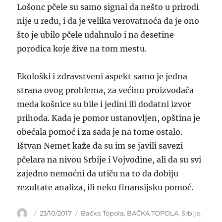
Lošonc pčele su samo signal da nešto u prirodi
nije u redu, i da je velika verovatnoća da je ono
što je ubilo pčele udahnulo i na desetine
porodica koje žive na tom mestu.
Ekološki i zdravstveni aspekt samo je jedna
strana ovog problema, za većinu proizvođača
meda košnice su bile i jedini ili dodatni izvor
prihoda. Kada je pomor ustanovljen, opština je
obećala pomoć i za sada je na tome ostalo.
Ištvan Nemet kaže da su im se javili savezi
pčelara na nivou Srbije i Vojvodine, ali da su svi
zajedno nemoćni da utiču na to da dobiju
rezultate analiza, ili neku finansijsku pomoć.
Author
Posted
Categories
23/10/2017
Bačka Topola
,
BAČKA TOPOLA
,
Srbija
,