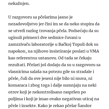
nekažnjen.
U razgovoru sa pčelarima jasno je
nezadovoljstvo jer čini im se da neko stopira da
se utvrdi razlog trovanja pčela. Podsećaju da su
uginuli primerci dve sedmice čuvani u
zamrzivaču laboratorije u Bačkoj Topoli dok su
napokon, na njihovo insistiranje poslati u VMA
kao referentnu ustanovu. Od tada se čekaju
rezultati. Pčelari još dodaju da su u razgovoru sa
vlasnicima salaša na potezu gde su stradale i
pčele, čuli da ove jeseni nije bilo ni muva, ni
komaraca i zbog toga i dalje sumnjaju na neki
otrov koji je nekontrolisano raspršen po
poljima i koji je imao ovako negativan uticaj na
pčele i insekte. Kako je rekao pčelar Šandor