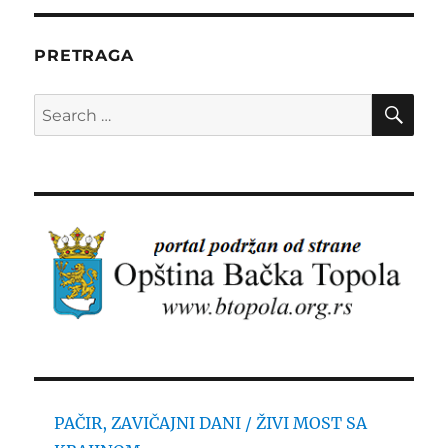
PRETRAGA
SE
Search
for:
PAČIR, ZAVIČAJNI DANI / ŽIVI MOST SA