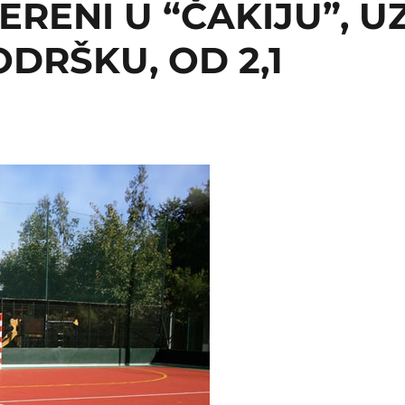
ERENI U “ČAKIJU”, U
DRŠKU, OD 2,1