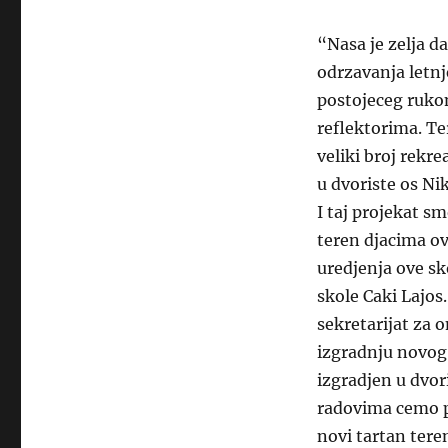
“Nasa je zelja d
odrzavanja letnj
postojeceg rukom
reflektorima. Ter
veliki broj rekr
u dvoriste os Ni
I taj projekat s
teren djacima o
uredjenja ove s
skole Caki Lajos
sekretarijat za 
izgradnju novog 
izgradjen u dvor
radovima cemo p
novi tartan tere