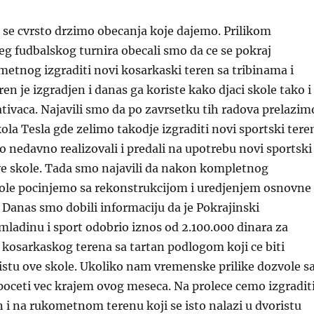
a se cvrsto drzimo obecanja koje dajemo. Prilikom
eg fudbalskog turnira obecali smo da ce se pokraj
etnog izgraditi novi kosarkaski teren sa tribinama i
en je izgradjen i danas ga koriste kako djaci skole tako i
eativaca. Najavili smo da po zavrsetku tih radova prelazim
kola Tesla gde zelimo takodje izgraditi novi sportski tere
mo nedavno realizovali i predali na upotrebu novi sportski
ve skole. Tada smo najavili da nakon kompletnog
kole pocinjemo sa rekonstrukcijom i uredjenjem osnovne
. Danas smo dobili informaciju da je Pokrajinski
omladinu i sport odobrio iznos od 2.100.000 dinara za
kosarkaskog terena sa tartan podlogom koji ce biti
istu ove skole. Ukoliko nam vremenske prilike dozvole s
oceti vec krajem ovog meseca. Na prolece cemo izgradit
n i na rukometnom terenu koji se isto nalazi u dvoristu