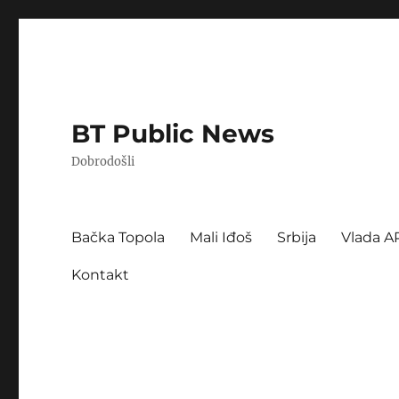
BT Public News
Dobrodošli
Bačka Topola
Mali Iđoš
Srbija
Vlada A
Kontakt