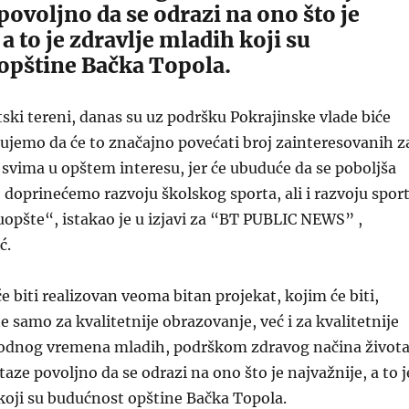
povoljno da se odrazi na ono što je
 a to je zdravlje mladih koji su
opštine Bačka Topola.
tski tereni, danas su uz podršku Pokrajinske vlade biće
kujemo da će to značajno povećati broj zainteresovanih z
 svima u opštem interesu, jer će ubuduće da se poboljša
, doprinećemo razvoju školskog sporta, ali i razvoju spor
uopšte“, istakao je u izjavi za “BT PUBLIC NEWS” ,
ć.
biti realizovan veoma bitan projekat, kojim će biti,
e samo za kvalitetnije obrazovanje, već i za kvalitetnije
odnog vremena mladih, podrškom zdravog načina život
taze povoljno da se odrazi na ono što je najvažnije, a to j
koji su budućnost opštine Bačka Topola.