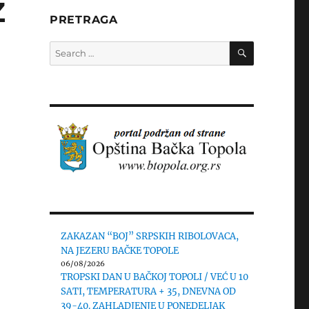
Z
PRETRAGA
SEARCH
Search
for:
ZAKAZAN “BOJ” SRPSKIH RIBOLOVACA,
NA JEZERU BAČKE TOPOLE
06/08/2026
TROPSKI DAN U BAČKOJ TOPOLI / VEĆ U 10
SATI, TEMPERATURA + 35, DNEVNA OD
39-40. ZAHLADJENJE U PONEDELJAK