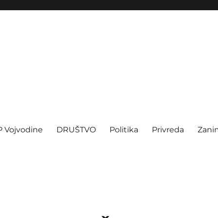
P Vojvodine
DRUŠTVO
Politika
Privreda
Zanim