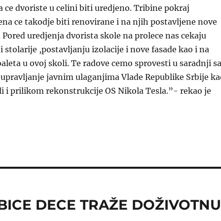
 ce dvoriste u celini biti uredjeno. Tribine pokraj
a ce takodje biti renovirane i na njih postavljene nove
e. Pored uredjenja dvorista skole na prolece nas cekaju
stolarije ,postavljanju izolacije i nove fasade kao i na
oaleta u ovoj skoli. Te radove cemo sprovesti u saradnji s
upravljanje javnim ulaganjima Vlade Republike Srbije ka
li i prilikom rekonstrukcije OS Nikola Tesla.”- rekao je
BICE DECE TRAŽE DOŽIVOTN