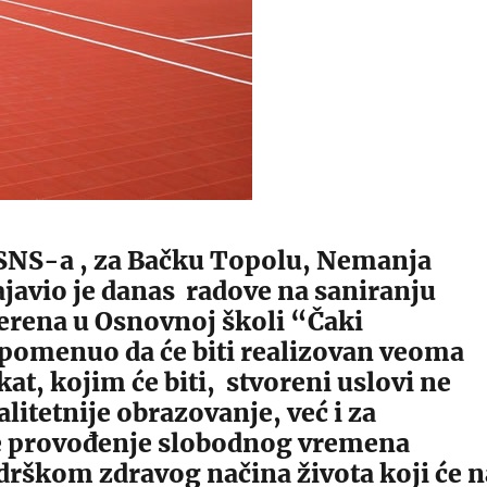
SNS-a , za Bačku Topolu, Nemanja
javio je danas radove na saniranju
terena u Osnovnoj školi “Čaki
pomenuo da će biti realizovan veoma
kat, kojim će biti, stvoreni uslovi ne
litetnije obrazovanje, već i za
je provođenje slobodnog vremena
drškom zdravog načina života koji će n