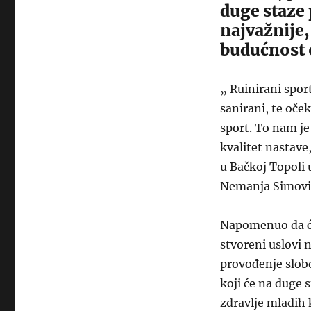
duge staze 
najvažnije,
budućnost 
„ Ruinirani spor
sanirani, te oče
sport. To nam je
kvalitet nastave
u Bačkoj Topoli 
Nemanja Simovi
Napomenuo da će 
stvoreni uslovi n
provođenje slob
koji će na duge s
zdravlje mladih 