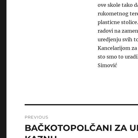
ove skole tako da
rukometnog teren
plasticne stolic
radovi na zameni 
uredjenju svih t
Kancelarijom za 
sto smo to uradi
Simović
Post
PREVIOUS
navigation
BAČKOTOPOLČANI ZA U
Previous
post: