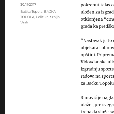
Author
Posted
30/11/2017
pokrenut talas o
on
Categories
Bačka Topola
,
BAČKA
uložen za izgrad
TOPOLA
,
Politika
,
Srbija
,
otklonjena “crna
Vesti
grada ka predšk
“Nastavak je to 
objekata i obnov
opštini. Priprem
Vidovdanske ulic
izgradnju sports
radova na sport
za Bačku Topolu
Simović je nagla
ulaže , pre sveg
treba da služe s