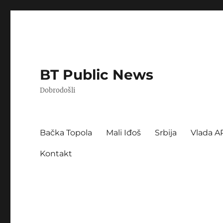
BT Public News
Dobrodošli
Bačka Topola
Mali Iđoš
Srbija
Vlada A
Kontakt