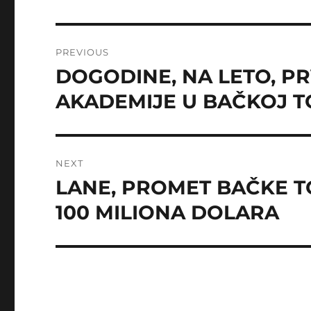
Post
PREVIOUS
navigation
DOGODINE, NA LETO, P
Previous
post:
AKADEMIJE U BAČKOJ T
NEXT
LANE, PROMET BAČKE T
Next
post:
100 MILIONA DOLARA