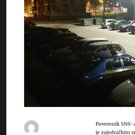
Poverenik SNS-a
je zajedničkim s