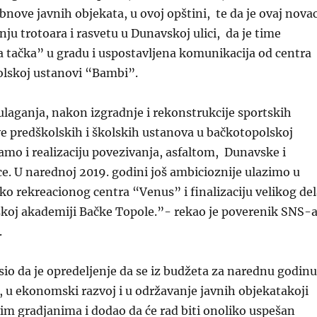
bnove javnih objekata, u ovoj opštini, te da je ovaj nova
nju trotoara i rasvetu u Dunavskoj ulici, da je time
 tačka” u gradu i uspostavljena komunikacija od centra
olskoj ustanovi “Bambi”.
ulaganja, nakon izgradnje i rekonstrukcije sportskih
e predškolskih i školskih ustanova u bačkotopolskoj
amo i realizaciju povezivanja, asfaltom, Dunavske i
e. U narednoj 2019. godini još ambicioznije ulazimo u
ko rekreacionog centra “Venus” i finalizaciju velikog del
skoj akademiji Bačke Topole.”- rekao je poverenik SNS-
.
sio da je opredeljenje da se iz budžeta za narednu godinu
a, u ekonomski razvoj i u održavanje javnih objekatakoji
vim gradjanima i dodao da će rad biti onoliko uspešan