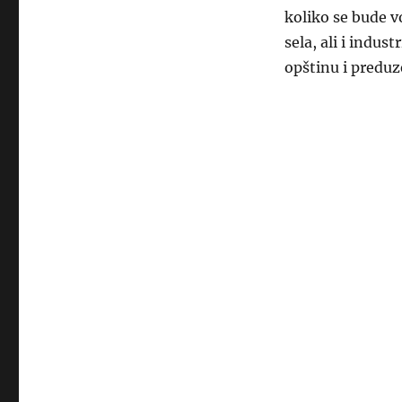
koliko se bude v
sela, ali i indu
opštinu i preduz