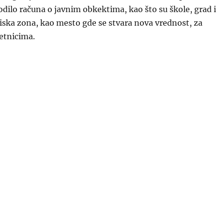
odilo računa o javnim obkektima, kao što su škole, grad i
striska zona, kao mesto gde se stvara nova vrednost, za
etnicima.