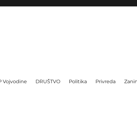
P Vojvodine
DRUŠTVO
Politika
Privreda
Zanim