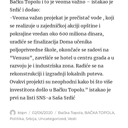
Bačku Topolu i to je veoma važno – istakao je
Srdić i dodao:
-Veoma važan projekat je prečistač vode , koji
se realizuje u zajedničkoj akciji opštine i
pokrajine vredan oko 600 miliona dinara,
uradiće se finalizacija Doma učenika
poljoprivredne škole, okončaće se radovi na
“Venusu”, završiće se hotel u centru grada a u
razvoju je i industriska zona. Radiće se na
rekonstrukciji i izgradnji lokalnih puteva.
Ovakvi projekti su neophodni kako bi što više
investitora došlo u Bačku Topolu.” istakao je
prvi na listi SNS-a Saša Srdić
Author
Posted
Categories
btpn
02/06/2020
Bačka Topola
,
BAČKA TOPOLA
,
on
Politika
,
Srbija
,
Uncategorized
,
Vesti