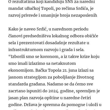
O rezultatima koji kandiduju SNS za naredni
mandat uBačkoj Topoli, po rečima Srdića, je
razvoj privrede i smanjnje broja nezaposlenih
Kako je naveo Srdić, u narednom periodu
članovi predsedništva lokalnog odbora obićiće
sela i prezentovati dosadašnje rezultate u
infrastrukturnom razvoju i grada i sela.
“Izborili smo se koronom, a iz takve krize koju
smo imali izlazimo sa netaknutom
ekonomijom. Bačka Topola 21. juna izlazi sa
jasnom strategijom za poboljšanje životnog
standarda građana. Nadamo se da ćemo sve
zacrtano ispuniti do 2024. godine, spremljen je
jasan plan razvoja opštine u naredne četiri
godine. Država je spremna da pomogne i uloži u