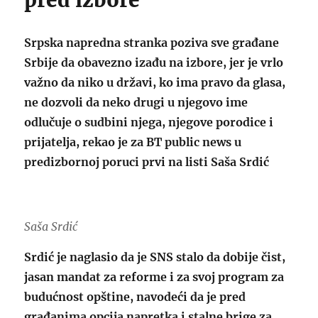
pred izbore
Srpska napredna stranka poziva sve građane
Srbije da obavezno izađu na izbore, jer je vrlo
važno da niko u državi, ko ima pravo da glasa,
ne dozvoli da neko drugi u njegovo ime
odlučuje o sudbini njega, njegove porodice i
prijatelja, rekao je za BT public news u
predizbornoj poruci prvi na listi Saša Srdić
Saša Srdić
Srdić je naglasio da je SNS stalo da dobije čist,
jasan mandat za reforme i za svoj program za
budućnost opštine, navodeći da je pred
građanima opcija napretka i stalne brige za