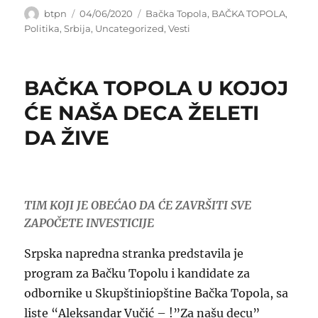
Author
Posted
Categories
btpn
04/06/2020
Bačka Topola
,
BAČKA TOPOLA
,
on
Politika
,
Srbija
,
Uncategorized
,
Vesti
BAČKA TOPOLA U KOJOJ
ĆE NAŠA DECA ŽELETI
DA ŽIVE
TIM KOJI JE OBEĆAO DA ĆE ZAVRŠITI SVE
ZAPOČETE INVESTICIJE
Srpska napredna stranka predstavila je
program za Bačku Topolu i kandidate za
odbornike u Skupštiniopštine Bačka Topola, sa
liste “Aleksandar Vučić – !”Za našu decu”