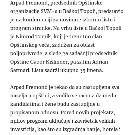
Arpad Fremond, predsednik Opštinske
organizacije SVM-a u Baškoj Topoli, predstavio
je na konferenciji za novinare izbornu listu i
program stranke. Na vrhu liste u Bačkoj Topoli
je Nimrod Tomik, koji je trenutno član
Opštinskog veća, zadužen za oblast
poljoprivrede, a slede ga sadašnji predsednik
Opštine Gabor Kišlinder, pa zatim Adrian
Satmari. Lista sadrži ukupno 35 imena.
Arpad Fremond je rekao da su zastupljena sva
naselja u opštini, a vodilo se računa da među
kandidatima i žene budu zastupljne u
propisanom odnosu. Pored novih projekata,
njihov program uključuje i završetak velikih
investicija, kao što su izgradnja banje, hotela i