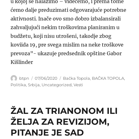
u kojoj se nalazimo – videćemo, i prema tome
ćemo dalje preduzimati odgovarajuće potrebne
aktivnosti. Inače ovo smo dobro izbalansirali
zahvaljujući nekim troškovima planiranim u
budžetu, koji nisu utrošeni, takodje zbog
koviida 19, pre svega mislim na neke troškove
prevoza”- ukazuje predsednik opštine Gabor
Kišlinder
Author
Posted
Categories
btpn
07/06/2020
Bačka Topola
,
BAČKA TOPOLA
,
on
Politika
,
Srbija
,
Uncategorized
,
Vesti
ŽAL ZA TRIANONOM ILI
ŽELJA ZA REVIZIJOM,
PITANJE JE SAD