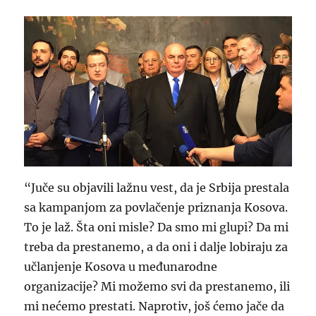
“Juče su objavili lažnu vest, da je Srbija prestala
sa kampanjom za povlačenje priznanja Kosova.
To je laž. Šta oni misle? Da smo mi glupi? Da mi
treba da prestanemo, a da oni i dalje lobiraju za
učlanjenje Kosova u međunarodne
organizacije? Mi možemo svi da prestanemo, ili
mi nećemo prestati. Naprotiv, još ćemo jače da