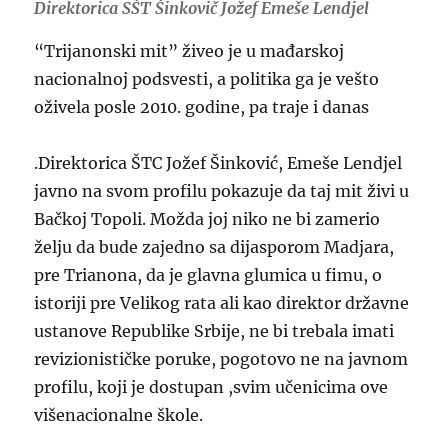
Direktorica SŠT Šinkovič Jožef Emeše Lendjel
“Trijanonski mit” živeo je u mađarskoj
nacionalnoj podsvesti, a politika ga je vešto
oživela posle 2010. godine, pa traje i danas
.Direktorica ŠTC Jožef Šinković, Emeše Lendjel
javno na svom profilu pokazuje da taj mit živi u
Bačkoj Topoli. Možda joj niko ne bi zamerio
želju da bude zajedno sa dijasporom Madjara,
pre Trianona, da je glavna glumica u fimu, o
istoriji pre Velikog rata ali kao direktor državne
ustanove Republike Srbije, ne bi trebala imati
revizionističke poruke, pogotovo ne na javnom
profilu, koji je dostupan ,svim učenicima ove
višenacionalne škole.