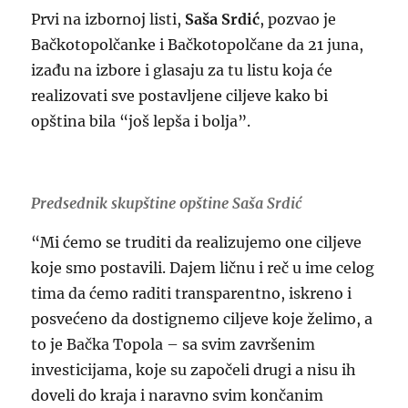
Prvi na izbornoj listi,
Saša Srdić
, pozvao je
Bačkotopolčanke i Bačkotopolčane da 21 juna,
izađu na izbore i glasaju za tu listu koja će
realizovati sve postavljene ciljeve kako bi
opština bila “još lepša i bolja”.
Predsednik skupštine opštine Saša Srdić
“Mi ćemo se truditi da realizujemo one ciljeve
koje smo postavili. Dajem ličnu i reč u ime celog
tima da ćemo raditi transparentno, iskreno i
posvećeno da dostignemo ciljeve koje želimo, a
to je Bačka Topola – sa svim završenim
investicijama, koje su započeli drugi a nisu ih
doveli do kraja i naravno svim končanim