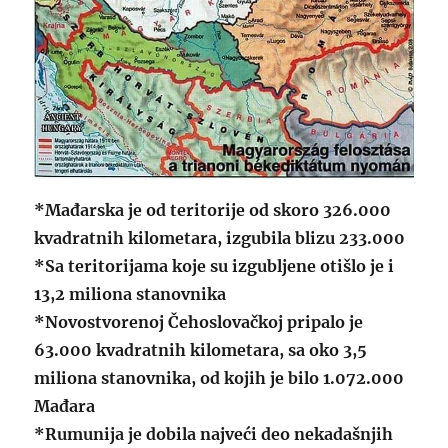
*Mađarska je od teritorije od skoro 326.000
kvadratnih kilometara, izgubila blizu 233.000
*Sa teritorijama koje su izgubljene otišlo je i
13,2 miliona stanovnika
*Novostvorenoj Čehoslovačkoj pripalo je
63.000 kvadratnih kilometara, sa oko 3,5
miliona stanovnika, od kojih je bilo 1.072.000
Mađara
*Rumunija je dobila najveći deo nekadašnjih