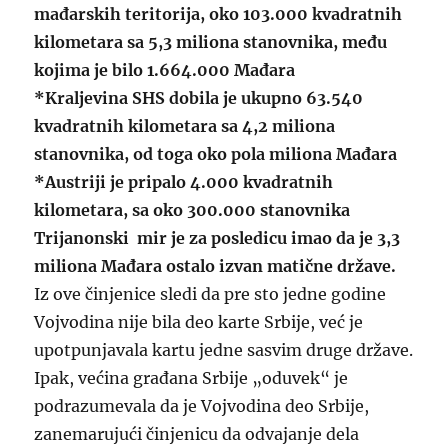
mađarskih teritorija, oko 103.000 kvadratnih
kilometara sa 5,3 miliona stanovnika, među
kojima je bilo 1.664.000 Mađara
*Kraljevina SHS dobila je ukupno 63.540
kvadratnih kilometara sa 4,2 miliona
stanovnika, od toga oko pola miliona Mađara
*Austriji je pripalo 4.000 kvadratnih
kilometara, sa oko 300.000 stanovnika
Trijanonski mir je za posledicu imao da je 3,3
miliona Mađara ostalo izvan matične države.
Iz ove činjenice sledi da pre sto jedne godine
Vojvodina nije bila deo karte Srbije, već je
upotpunjavala kartu jedne sasvim druge države.
Ipak, većina građana Srbije „oduvek“ je
podrazumevala da je Vojvodina deo Srbije,
zanemarujući činjenicu da odvajanje dela