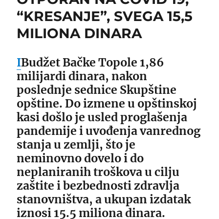
“KRESANJE”, SVEGA 15,5
MILIONA DINARA
I
Budžet Bačke Topole 1,86
milijardi dinara, nakon
poslednje sednice Skupštine
opštine. Do izmene u opštinskoj
kasi došlo je usled proglašenja
pandemije i uvođenja vanrednog
stanja u zemlji, što je
neminovno dovelo i do
neplaniranih troškova u cilju
zaštite i bezbednosti zdravlja
stanovništva, a ukupan izdatak
iznosi 15.5 miliona dinara.