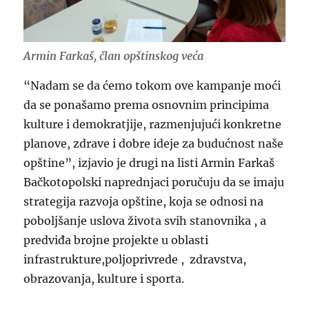
Armin Farkaš, član opštinskog veća
“Nadam se da ćemo tokom ove kampanje moći
da se ponašamo prema osnovnim principima
kulture i demokratjije, razmenjujući konkretne
planove, zdrave i dobre ideje za budućnost naše
opštine”, izjavio je drugi na listi Armin Farkaš
Bačkotopolski naprednjaci poručuju da se imaju
strategija razvoja opštine, koja se odnosi na
poboljšanje uslova života svih stanovnika , a
predviđa brojne projekte u oblasti
infrastrukture,poljoprivrede , zdravstva,
obrazovanja, kulture i sporta.