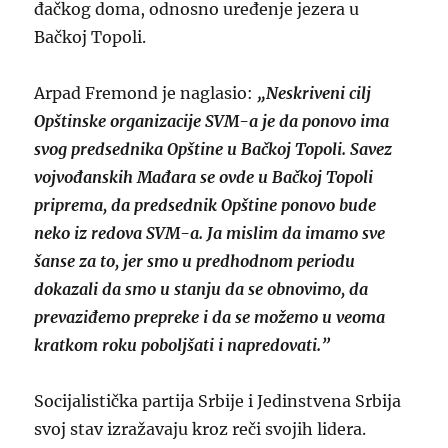
đačkog doma, odnosno uređenje jezera u
Bačkoj Topoli.
Arpad Fremond je naglasio:
„Neskriveni cilj
Opštinske organizacije SVM-a je da ponovo ima
svog predsednika Opštine u Bačkoj Topoli. Savez
vojvođanskih Mađara se ovde u Bačkoj Topoli
priprema, da predsednik Opštine ponovo bude
neko iz redova SVM-a. Ja mislim da imamo sve
šanse za to, jer smo u predhodnom periodu
dokazali da smo u stanju da se obnovimo, da
prevaziđemo prepreke i da se možemo u veoma
kratkom roku poboljšati i napredovati.”
Socijalistička partija Srbije i Jedinstvena Srbija
svoj stav izražavaju kroz reči svojih lidera.