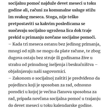
socijalnu pomoć najduže devet meseci u toku
godine ali, računi za komunalne usluge stižu
im svakog meseca. Stoga, nije teško
pretpostaviti sa kakvim posledicama se
suočavaju socijalno ugrožena lica dok traje
prekid u primanju novčane socijalne pomoći.
– Kada tri meseca ostanu bez jedinog primanja,
mnogi od njih ne mogu da plate račune, te zbog
dugova ostaju bez struje ili godinama žive u
strahu od prinudnog iseljenja i beskućništva –
objašnjavaju naši sagovornici.
– Zakonom o socijalnoj zaštiti je predviđeno da
pojedincu koji je sposoban za rad, odnosno
porodici u kojoj je većina članova sposobna za
rad, pripada novčana socijalna pomoć u trajanju
do devet meseci u toku kalendarske godine.