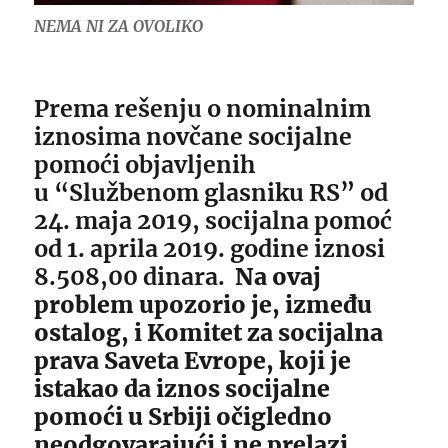
NEMA NI ZA OVOLIKO
Prema rešenju o nominalnim
iznosima novčane socijalne
pomoći objavljenih
u “Službenom glasniku RS” od
24. maja 2019, socijalna pomoć
od 1. aprila 2019. godine iznosi
8.508,00 dinara.
Na ovaj
problem upozorio je, između
ostalog, i Komitet za socijalna
prava Saveta Evrope, koji je
istakao da iznos socijalne
pomoći u Srbiji očigledno
neodgovarajući i ne prelazi