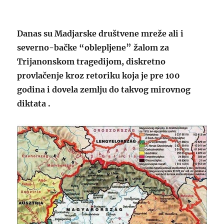
Danas su Madjarske društvene mreže ali i
severno-bačke “oblepljene” žalom za
Trijanonskom tragedijom, diskretno
provlačenje kroz retoriku
koja je pre 100
godina i dovela zemlju do takvog mirovnog
diktata .