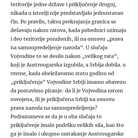
teritorije jedne države i priključenje drugoj,
nikada u istoriji nije predstavljalo jednostavan
čin. Po pravilu, takva prekrajanja granica se
dešavaju nakon ratova, kada pobednici uzimaju
i deo teritorije poraženih, ili na osnovu „prava
na samoopredeljenje naroda“. U slučaju
Vojvodine to se desilo nakon „velikog rata“,
koji je Austrougarska izgubila, a Srbija dobila. u
vreme, kada obeležavamo stotu godinu od
„priključenja“ Vojvodine Srbiji imamo obavezu
da postavimo pitanje: da li je Vojvodina ratom
osvojena, ili je priključena Srbiji na osnovu
prava naroda na samoopredeljenje?
Podrazumeva se da je u oba slučaja to
priključenje imalo podršku velikih sila, kao što
ga je imalo i ukupno rastakanje Austrougarske