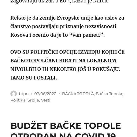
zagovaraju ulazak u EU”, kazao je Mirčić.
Rekao je da zemlje Evropske unije kao uslov za
članstvo postavljaju priznanje nezavisnosti
Kosova i ocenio da je to “van pameti”.
OVO SU POLITIČKE OPCIJE IZMEDJU KOJIH ĆE
BAČKOTOPOLČANI BIRATI NA LOKALNOM
NIVOU.BILO IH NEKOLIKO JOŠ U POKUŠAJU.
tAMO SU I OSTALI.
Author
Posted
Categories
btpn
07/06/2020
BAČKA TOPOLA
,
Bačka Topola
,
on
Politika
,
Srbija
,
Vesti
BUDŽET BAČKE TOPOLE
OTPORAN NA COVID 19,