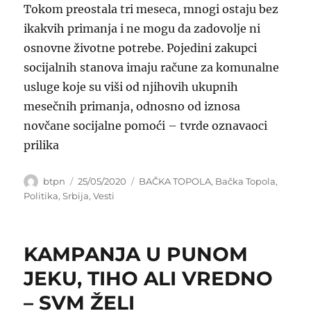
Tokom preostala tri meseca, mnogi ostaju bez
ikakvih primanja i ne mogu da zadovolje ni
osnovne životne potrebe. Pojedini zakupci
socijalnih stanova imaju račune za komunalne
usluge koje su viši od njihovih ukupnih
mesečnih primanja, odnosno od iznosa
novčane socijalne pomoći – tvrde oznavaoci
prilika
Author
Posted
Categories
btpn
25/05/2020
BAČKA TOPOLA
,
Bačka Topola
,
on
Politika
,
Srbija
,
Vesti
KAMPANJA U PUNOM
JEKU, TIHO ALI VREDNO
– SVM ŽELI