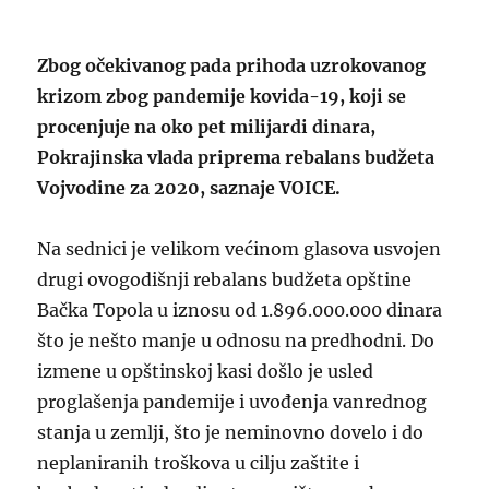
Zbog očekivanog pada prihoda uzrokovanog
krizom zbog pandemije kovida-19, koji se
procenjuje na oko pet milijardi dinara,
Pokrajinska vlada priprema rebalans budžeta
Vojvodine za 2020, saznaje VOICE.
Na sednici je velikom većinom glasova usvojen
drugi ovogodišnji rebalans budžeta opštine
Bačka Topola u iznosu od 1.896.000.000 dinara
što je nešto manje u odnosu na predhodni. Do
izmene u opštinskoj kasi došlo je usled
proglašenja pandemije i uvođenja vanrednog
stanja u zemlji, što je neminovno dovelo i do
neplaniranih troškova u cilju zaštite i