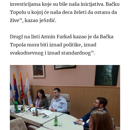
investicijama koje su bile naša inicijativa. Bačku
Topolu u kojoj će naša deca želeti da ostanu da
žive”, kazao jeSrdić.
DrugI na listi Armin Farkaš kazao je da Bačka
Topola mora biti iznad politike, iznad
svakodnevnog i iznad standardnog”.