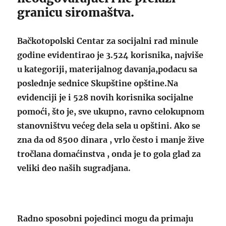
granicu siromaštva.
Bačkotopolski Centar za socijalni rad minule
godine evidentirao je 3.524 korisnika, najviše
u kategoriji, materijalnog davanja,podacu sa
poslednje sednice Skupštine opštine.Na
evidenciji je i 528 novih korisnika socijalne
pomoći, što je, sve ukupno, ravno celokupnom
stanovništvu većeg dela sela u opštini. Ako se
zna da od 8500 dinara , vrlo često i manje žive
tročlana domaćinstva , onda je to gola glad za
veliki deo naših sugradjana.
Radno sposobni pojedinci mogu da primaju