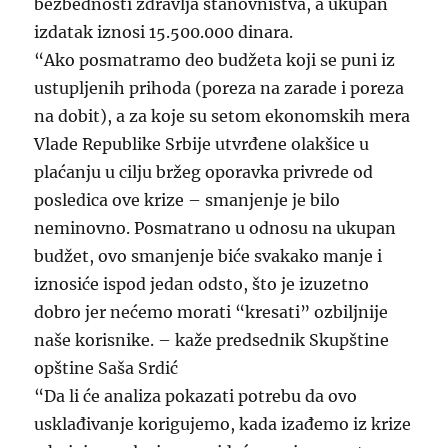
bezbednosti zdravlja stanovništva, a ukupan
izdatak iznosi 15.500.000 dinara.
“Ako posmatramo deo budžeta koji se puni iz
ustupljenih prihoda (poreza na zarade i poreza
na dobit), a za koje su setom ekonomskih mera
Vlade Republike Srbije utvrđene olakšice u
plaćanju u cilju bržeg oporavka privrede od
posledica ove krize – smanjenje je bilo
neminovno. Posmatrano u odnosu na ukupan
budžet, ovo smanjenje biće svakako manje i
iznosiće ispod jedan odsto, što je izuzetno
dobro jer nećemo morati “kresati” ozbiljnije
naše korisnike. – kaže predsednik Skupštine
opštine Saša Srdić
“Da li će analiza pokazati potrebu da ovo
usklađivanje korigujemo, kada izađemo iz krize