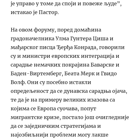
је управо у томе да споји и повеже људе”,
истакао је Пастор.
На овом форуму, поред домаћина
градоначелника Улма Гунтера Циша и
мађарског писца Ђерђа Конрада, говорили
су и министри европских интеграција и
сарадње немачких покрајина Баварске и
Баден-Виртемберг, Беата Мерк и Гвидо
Волф. Они су посебно истакли
опредељеност да се дунавска сарадња ојача,
те да је на примеру великих изазова са
којима се Европа суочава, попут
мигрантске кризе, постало још очигледније
да се заједничким стратегијама и
најозбиљнији проблеми могу лакше