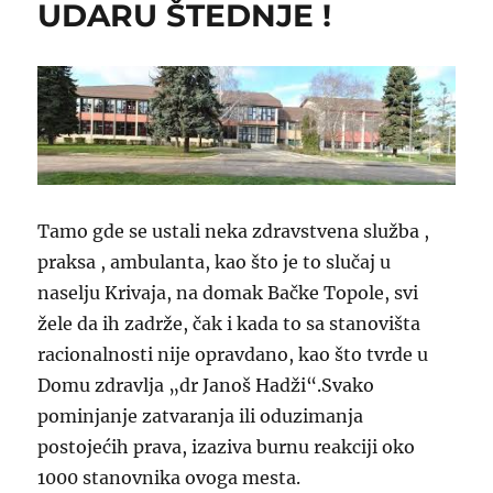
UDARU ŠTEDNJE !
Tamo gde se ustali neka zdravstvena služba ,
praksa , ambulanta, kao što je to slučaj u
naselju Krivaja, na domak Bačke Topole, svi
žele da ih zadrže, čak i kada to sa stanovišta
racionalnosti nije opravdano, kao što tvrde u
Domu zdravlja „dr Janoš Hadži“.Svako
pominjanje zatvaranja ili oduzimanja
postojećih prava, izaziva burnu reakciji oko
1000 stanovnika ovoga mesta.