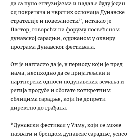
да са пуно ентузијазма и надаље буду један
од покретача и чврстих ослонаца Дунавске
стратегије и повезаности”, истакао је
Пастор, говорећи на форуму посвећеном
дунавској сарадњи, одржаном у оквиру
програма Дунавског фестивала.
Он је нагласио да је, у периоду који је пред
нама, неопходно да се пријатељски и
партнерски односи подунавских земаља и
регија продубе и обогате конкретним
облицима сарадње, који ће допрети
директно до грађана.
“Дунавски фестивал у Улму, који се може
назвати и брендом дунавске сарадње, успео