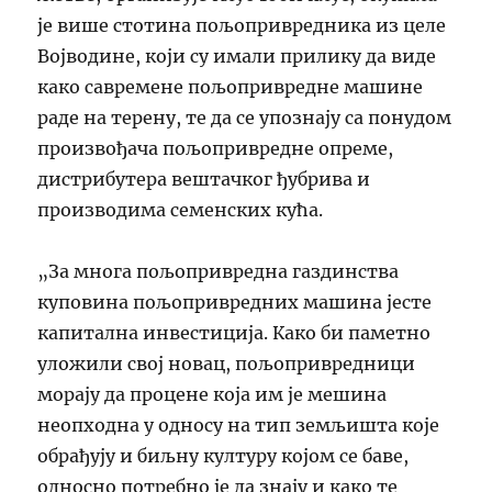
је више стотина пољопривредника из целе
Војводине, који су имали прилику да виде
како савремене пољопривредне машине
раде на терену, те да се упознају са понудом
произвођача пољопривредне опреме,
дистрибутера вештачког ђубрива и
производима семенских кућа.
„За многа пољопривредна газдинства
куповина пољопривредних машина јесте
капитална инвестиција. Како би паметно
уложили свој новац, пољопривредници
морају да процене која им је мешина
неопходна у односу на тип земљишта које
обрађују и биљну културу којом се баве,
односно потребно је да знају и како те