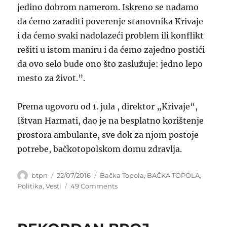
jedino dobrom namerom. Iskreno se nadamo
da ćemo zaraditi poverenje stanovnika Krivaje
i da ćemo svaki nadolazeći problem ili konflikt
rešiti u istom maniru i da ćemo zajedno postići
da ovo selo bude ono što zaslužuje: jedno lepo
mesto za život.”.
Prema ugovoru od 1. jula , direktor „Krivaje“,
Ištvan Harmati, dao je na besplatno korištenje
prostora ambulante, sve dok za njom postoje
potrebe, bačkotopolskom domu zdravlja.
Author
Posted
Categories
btpn
22/07/2016
Bačka Topola
,
BAČKA TOPOLA
,
on
on
Politika
,
Vesti
49 Comments
SEOSKE
AMBULANTE
NA