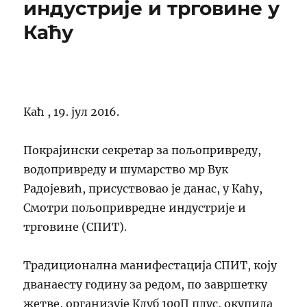
индустрије и трговине у
делегацију
НИС-
Каћу
а
Каћ ,
19. јул 2016.
Покрајински секретар за пољопривреду,
водопривреду и шумарство мр Вук
Радојевић, присуствовао је данас, у Каћу,
Смотри пољопривредне индустрије и
трговине (СПИТ).
Традиционална манифестација СПИТ, коју
дванаесту годину за редом, по завршетку
жетве, организује Клуб 100П плус, окупила