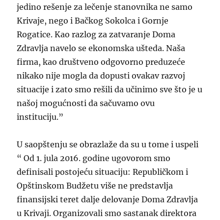
jedino rešenje za lečenje stanovnika ne samo
Krivaje, nego i Bačkog Sokolca i Gornje
Rogatice. Kao razlog za zatvaranje Doma
Zdravlja navelo se ekonomska ušteda. Naša
firma, kao društveno odgovorno preduzeće
nikako nije mogla da dopusti ovakav razvoj
situacije i zato smo rešili da učinimo sve što je u
našoj mogućnosti da sačuvamo ovu
instituciju.”
U saopštenju
se obrazlaže da su u tome i uspeli
“
O
d 1. jula 2016. godine ugovorom smo
definisali postojeću situaciju: Republičkom i
Opštinskom Budžetu
više
ne predstavlja
finansijski teret dalje delovanje Doma Zdravlja
u Krivaji.
O
rganizovali smo sastanak direktora