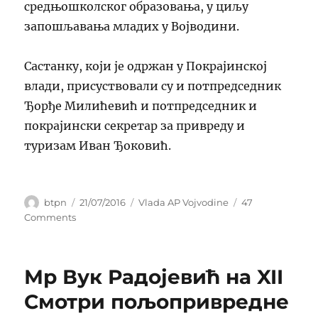
средњошколског образовања, у циљу
запошљавања младих у Војводини.
Састанку, који је одржан у Покрајинској
влади, присуствовали су и потпредседник
Ђорђе Милићевић и потпредседник и
покрајински секретар за привреду и
туризам Иван Ђоковић.
Author
Posted
Categories
btpn
21/07/2016
Vlada AP Vojvodine
47
on
on
Comments
Председник
Покрајинске
владе
Мр Вук Радојевић на XII
Игор
Мировић
Смотри пољопривредне
примио