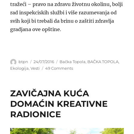
tražeći – pravo na zdravu životnu okolinu, bolji
rad inspekciskih službi i više razumevanja od
svih koji bi trebali da brinu o zaštiti zdravlja
gradjana ove opštine.
Author
Posted
Categories
btpn
24/07/2016
Bačka Topola
,
BAČKA TOPOLA
,
on
on
Ekologija
,
Vesti
49 Comments
KRIVAJA
KAO
OTVORENA
ZAVIČAJNA KUĆA
FEKALNA
KANALIZACIJA
DOMAĆIN KREATIVNE
!
RADIONICE