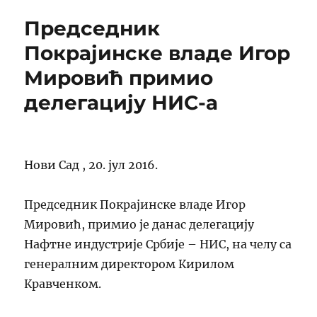
DUŠU
Председник
Покрајинске владе Игор
Мировић примио
делегацију НИС-а
Нови Сад ,
20. јул 2016.
Председник Покрајинске владе Игор
Мировић, примио је данас делегацију
Нафтне индустрије Србије – НИС, на челу са
генералним директором Кирилом
Кравченком.