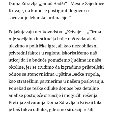
Doma Zdravlja „Janoš Hadži“ i Mesne Zajednice
Krivaje, na kome je postignut dogovor o
sačuvanju lekarske ordinacije.”
Pojašnjavaju u rukovodstvu „Krivaje“ . „Firma
nije socijalna institucija i nije naš zadatak da
ulazimo u političke igre, ali kao nezaobilazni
privredni faktor u regionu iskoristićemo naš
uticaj da i u buduće pomažemo ljudima iz naše
okoline, jer se trudimo da izgradimo prijateljski
odnos sa stanovnicima Opštine Bačke Topola,
kao strateškim partnerima u našem poslovanju.
Ponekad se teške odluke donose bez detaljne
analize postojeće situacije i mogućih rešenja.
Pretnja zatvaranja Doma Zdravlja u Krivaji bila
je baš takva odluka, gde smo situaciji rešili