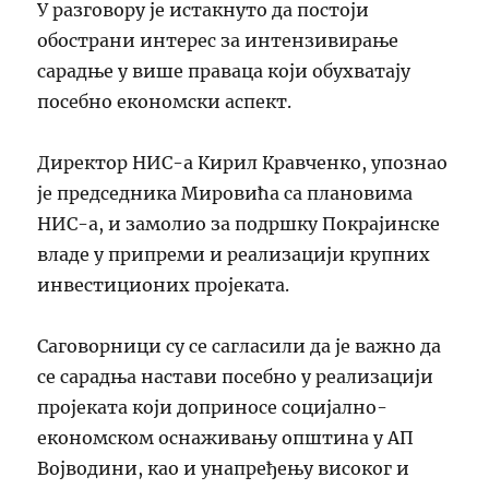
У разговору је истакнуто да постоји
обострани интерес за интензивирање
сарадње у више праваца који обухватају
посебно економски аспект.
Директор НИС-а Кирил Кравченко, упознао
је председника Мировића са плановима
НИС-а, и замолио за подршку Покрајинске
владе у припреми и реализацији крупних
инвестиционих пројеката.
Саговорници су се сагласили да је важно да
се сарадња настави посебно у реализацији
пројеката који доприносе социјално-
економском оснаживању општина у АП
Војводини, као и унапређењу високог и