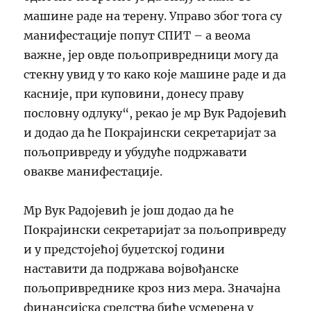
машине раде на терену. Управо због тога су
манифестације попут СПИТ – а веома
важне, јер овде пољопривредници могу да
стекну увид у то како које машине раде и да
касније, при куповини, донесу праву
пословну одлуку“, рекао је мр Вук Радојевић
и додао да ће Покрајински секретаријат за
пољопривреду и убудуће подржавати
овакве манифестације.
Мр Вук Радојевић је још додао да ће
Покрајински секретаријат за пољопривреду
и у предстојећој буџетској години
наставити да подржава војвођанске
пољопривреднике кроз низ мера. Значајна
финансијска средства биће усмерена у