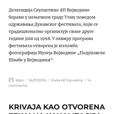
Делегација Скупштине АП Војводине
борави у немачком граду Улму поводом
одржавања Дунавског фестивала, који се
традиционално организује сваке друге
године још од 1998. У оквиру програма
фестивала отворена је изложба
фотографија Музеја Војводине „Подунавске
Швабе у Војводини“.
Author
Posted
Categories
btpn
24/07/2016
Vlada AP Vojvodine
14
on
on
Comments
ПОСВЕЋЕНИ
ЈАЧАЊУ
ДУНАВСКЕ
KRIVAJA KAO OTVORENA
САРАДЊЕ