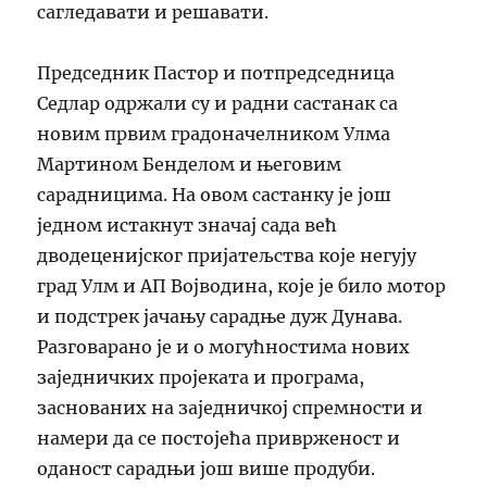
сагледавати и решавати.
Председник Пастор и потпредседница
Седлар одржали су и радни састанак са
новим првим градоначелником Улма
Мартином Бенделом и његовим
сарадницима. На овом састанку је још
једном истакнут значај сада већ
дводеценијског пријатељства које негују
град Улм и АП Војводина, које је било мотор
и подстрек јачању сарадње дуж Дунава.
Разговарано је и о могућностима нових
заједничких пројеката и програма,
заснованих на заједничкој спремности и
намери да се постојећа приврженост и
оданост сарадњи још више продуби.