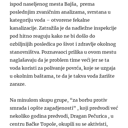
ispod naseljenog mesta Bajša, prema
poslednjim zvaničnim analizama, svrstana u
kategoriju voda – otvorene fekalne
kanalizacije. Zatražila je da nadležne inspekcije
pod hitno reaguju kako ne bi došlo do
ozbiljnijih posledica po šivot i zdravlje okolnog
stanovništva. Poznavaoci prilika u ovom mestu
naglašavaju da je problem time veći jer se ta
voda koristi za polivanje povrća, koje se uzgaja
u okolnim baštama, te da je takva voda žarište
zaraze.
Na minulom skupu grupe, “za borbu protiv
smrada i opšte zagadjenosti” , koji predvodi već
nekoliko godina predvodi, Dragan Pečurica , u
centru Bačke Topole, okupili su se aktivisti,