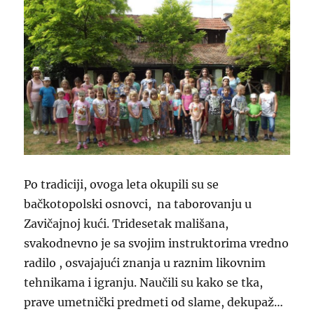
Po tradiciji, ovoga leta okupili su se
bačkotopolski osnovci, na taborovanju u
Zavičajnoj kući. Tridesetak mališana,
svakodnevno je sa svojim instruktorima vredno
radilo , osvajajući znanja u raznim likovnim
tehnikama i igranju. Naučili su kako se tka,
prave umetnički predmeti od slame, dekupaž…