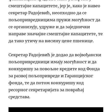
смештајне капацитете, јер је, како је навео
секретар Радојевић, неопходно да се
пољопривредницима пружи могућност да
се организују, удруже и да заједнички
направе значајне смештајне капацитете, те
да тако утичу на висину цене пшенице.
Секретар Радојевић је додао да војвођански
пољопривредници имају могућност и да
конкуришу за повољне кредите код Фонда
за развој пољопривреде и Гаранцијског
фонда, те да потом конкуришу код
ресорног секретаријата за повраћај
средстава.