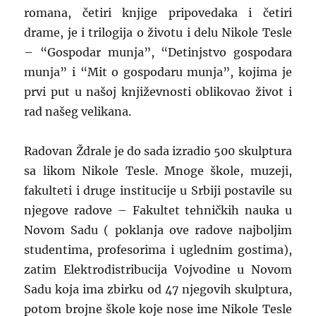
romana, četiri knjige pripovedaka i četiri
drame, je i trilogija o životu i delu Nikole Tesle
– “Gospodar munja”, “Detinjstvo gospodara
munja” i “Mit o gospodaru munja”, kojima je
prvi put u našoj književnosti oblikovao život i
rad našeg velikana.
Radovan Ždrale je do sada izradio 500 skulptura
sa likom Nikole Tesle. Mnoge škole, muzeji,
fakulteti i druge institucije u Srbiji postavile su
njegove radove – Fakultet tehničkih nauka u
Novom Sadu ( poklanja ove radove najboljim
studentima, profesorima i uglednim gostima),
zatim Elektrodistribucija Vojvodine u Novom
Sadu koja ima zbirku od 47 njegovih skulptura,
potom brojne škole koje nose ime Nikole Tesle