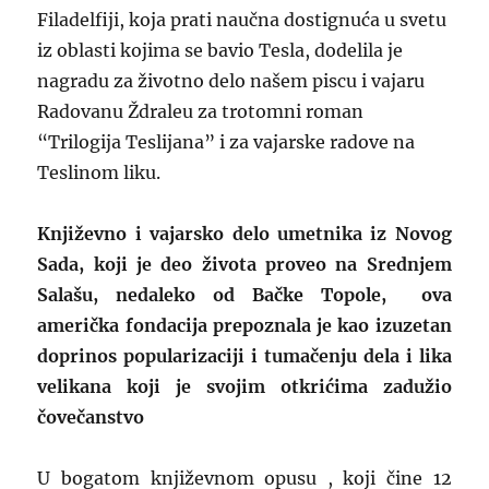
Filadelfiji, koja prati naučna dostignuća u svetu
iz oblasti kojima se bavio Tesla, dodelila je
nagradu za životno delo našem piscu i vajaru
Radovanu Ždraleu za trotomni roman
“Trilogija Teslijana” i za vajarske radove na
Teslinom liku.
Književno i vajarsko delo umetnika iz Novog
Sada, koji je deo života proveo na Srednjem
Salašu, nedaleko od Bačke Topole, ova
američka fondacija prepoznala je kao izuzetan
doprinos popularizaciji i tumačenju dela i lika
velikana koji je svojim otkrićima zadužio
čovečanstvo
U bogatom književnom opusu , koji čine 12