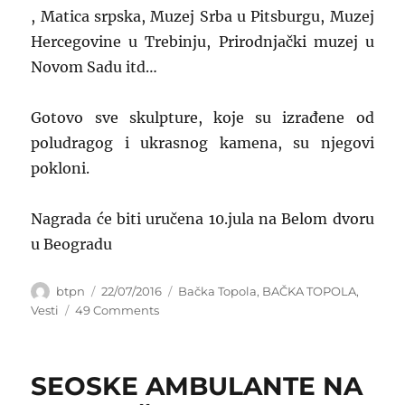
, Matica srpska, Muzej Srba u Pitsburgu, Muzej
Hercegovine u Trebinju, Prirodnjački muzej u
Novom Sadu itd…
Gotovo sve skulpture, koje su izrađene od
poludragog i ukrasnog kamena, su njegovi
pokloni.
Nagrada će biti uručena 10.jula na Belom dvoru
u Beogradu
Author
Posted
Categories
btpn
22/07/2016
Bačka Topola
,
BAČKA TOPOLA
,
on
on
Vesti
49 Comments
RADOVANU
ŽDRALEU
NAGRADA
SEOSKE AMBULANTE NA
TESLINE
FONDACIJE