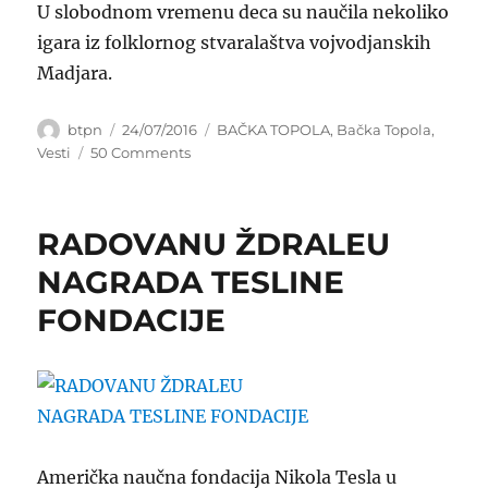
U slobodnom vremenu deca su naučila nekoliko
igara iz folklornog stvaralaštva vojvodjanskih
Madjara.
Author
Posted
Categories
btpn
24/07/2016
BAČKA TOPOLA
,
Bačka Topola
,
on
on
Vesti
50 Comments
ZAVIČAJNA
KUĆA
DOMAĆIN
RADOVANU ŽDRALEU
KREATIVNE
RADIONICE
NAGRADA TESLINE
FONDACIJE
Američka naučna fondacija Nikola Tesla u