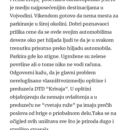
je medju najposećenijim destinacijama u
Vojvodini. Vikendom gotovo da nema mesta za
parkiranje u široj okolini. Dobri poznavaoci
prilika cene da se ovde svojim automobilima
doveze oko pet hiljada ljudi te da je u svakom
trenutku prisutno preko hiljadu automobila.
Parkira gde ko stigne. Ugrožene su zelene
površine ali o tome niko ne vodi računa.
Odgovorni kažu, da je glavni problem
nereluglisano vlasništvoizmedju opštine i
preduzeća DTD “Krivaja”. U opštini
objašnjavaju da nemaju ovlaštenja a u
preduzeču ne “cvetaju ruže” pa imaju prečih
poslova od brige o priobalnom delu.Taka se na
očigled svih uništava sve što je priroda dugo i
strpljivo stvarala.