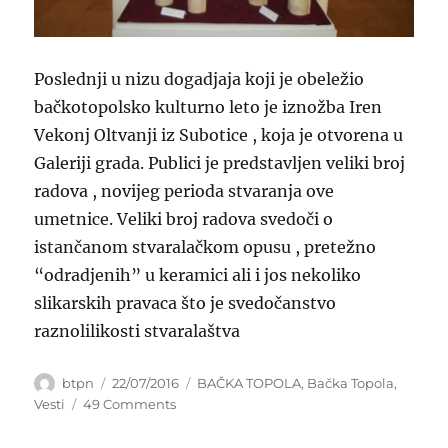
Poslednji u nizu dogadjaja koji je obeležio
bačkotopolsko kulturno leto je iznožba Iren
Vekonj Oltvanji iz Subotice , koja je otvorena u
Galeriji grada. Publici je predstavljen veliki broj
radova , novijeg perioda stvaranja ove
umetnice. Veliki broj radova svedoči o
istančanom stvaralačkom opusu , pretežno
“odradjenih” u keramici ali i jos nekoliko
slikarskih pravaca što je svedočanstvo
raznolilikosti stvaralaštva
Author
Posted
Categories
btpn
22/07/2016
BAČKA TOPOLA
,
Bačka Topola
,
on
on
Vesti
49 Comments
KERAMIKA
ZA