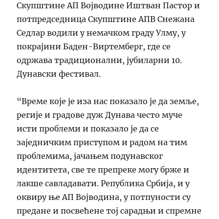
Скупштине АП Војводине Иштван Пастор и
потпредседница Скупштине АПВ Снежана
Седлар водили у немачком граду Улму, у
покрајини Баден-Виртемберг, где се
одржава традиционални, јубиларни 10.
Дунавски фестивал.
“Време које је иза нас показало је да земље,
регије и градове дуж Дунава често муче
исти проблеми и показало је да се
заједничким приступом и радом на тим
проблемима, јачањем подунавског
идентитета, све те препреке могу брже и
лакше савладавати. Република Србија, и у
оквиру ње АП Војводина, у потпуности су
предане и посвећене тој сарадњи и спремне