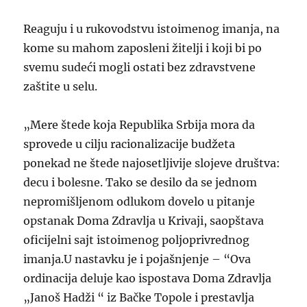
Reaguju i u rukovodstvu istoimenog imanja, na
kome su mahom zaposleni žitelji i koji bi po
svemu sudeći mogli ostati bez zdravstvene
zaštite u selu.
„
Mere štede koja Republika Srbija mora da
sprovede u cilju racionalizacije budžeta
ponekad ne štede najosetljivije slojeve društva:
decu i bolesne. Tako se desilo da se jednom
nepromišljenom odlukom dovelo u pitanje
opstanak Doma Zdravlja u Krivaji,
saopštava
oficijelni sajt istoimenog poljoprivrednog
imanja.U nastavku je i pojašnjenje –
“Ova
ordinacija deluje kao ispostava Doma Zdravlja
„Janoš Hadži “
iz Bačke Topole
i prestavlja