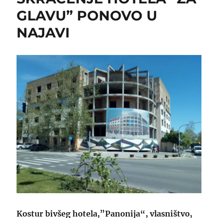
GLAVU” PONOVO U
NAJAVI
Kostur
bivšeg hotela,”
Panonija“, vlasništvo,