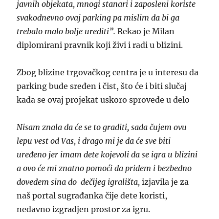
javnih objekata, mnogi stanari i zaposleni koriste
svakodnevno ovaj parking pa mislim da bi ga
trebalo malo bolje urediti”.
Rekao je Milan
diplomirani pravnik koji živi i radi u blizini.
Zbog blizine trgovačkog centra je u interesu da
parking bude sređen i čist, što će i biti slučaj
kada se ovaj projekat uskoro sprovede u delo
Nisam znala da će se to graditi, sada čujem ovu
lepu vest od Vas, i drago mi je da će sve biti
uređeno jer imam dete kojevoli da se igra u blizini
a ovo će mi znatno pomoći da priđem i bezbedno
dovedem sina do dečijeg igrališta,
izjavila je za
naš portal sugrađanka čije dete koristi,
nedavno izgradjen prostor za igru.