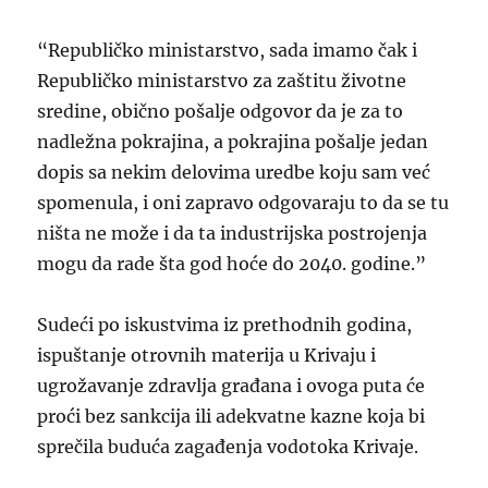
“Republičko ministarstvo, sada imamo čak i
Republičko ministarstvo za zaštitu životne
sredine, obično pošalje odgovor da je za to
nadležna pokrajina, a pokrajina pošalje jedan
dopis sa nekim delovima uredbe koju sam već
spomenula, i oni zapravo odgovaraju to da se tu
ništa ne može i da ta industrijska postrojenja
mogu da rade šta god hoće do 2040. godine.”
Sudeći po iskustvima iz prethodnih godina,
ispuštanje otrovnih materija u Krivaju i
ugrožavanje zdravlja građana i ovoga puta će
proći bez sankcija ili adekvatne kazne koja bi
sprečila buduća zagađenja vodotoka Krivaje.