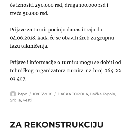
će iznositi 250.000 rsd, druga 100.000 rsd i
treća 50.000 rsd.
Prijave za turnir počinju danas i traju do
04.06.2018. kada će se obaviti žreb za grupnu
fazu takmičenja.
Prijave i informacije o turniru mogu se dobiti od
tehničkog organizatora turnira na broj 064 22
03 407.
Author
Posted
Categories
btpn
10/05/2018
BAČKA TOPOLA
,
Bačka Topola
,
on
Srbija
,
Vesti
ZA REKONSTRUKCIJU