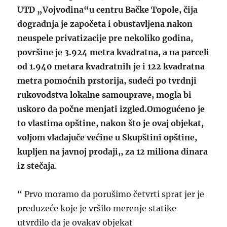
UTD „Vojvodina“u centru Bačke Topole,
čija
dogradnja je započeta i obustavljena nakon
neuspele privatizacije pre nekoliko godina,
površine je 3.924 metra kvadratna, a na parceli
od 1.940 metara kvadratnih je i 122 kvadratna
metra pomoćnih prstorija,
sudeći po tvrdnji
rukovodstva lokalne samouprave, mogla bi
uskoro da počne menjati izgled.Omogućeno je
to vlastima opštine, nakon što je ovaj objekat,
voljom vladajuče većine u Skupštini opštine,
kupljen na javnoj prodaji,, za 12 miliona dinara
iz stečaja
.
“
Prvo moramo da porušimo četvrti sprat jer je
preduzeće koje je vršilo merenje statike
utvrdilo da je ovakav objekat