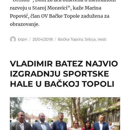
razvoju u Staroj Moravici”, kaže Marina
Popović, član OV Bačke Topole zadužena za
obrazovanje.
Author
Posted
Categories
btpn
25/04/2018
Bačka Topola
,
Srbija
,
Vesti
on
VLADIMIR BATEZ NAJVIO
IZGRADNJU SPORTSKE
HALE U BAČKOJ TOPOLI