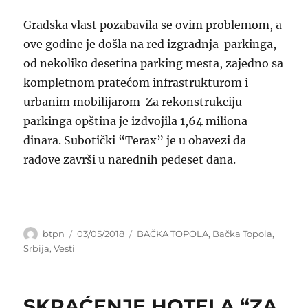
Gradska vlast pozabavila se ovim problemom, a
ove godine je došla na red izgradnja parkinga,
od nekoliko desetina parking mesta, zajedno sa
kompletnom pratećom infrastrukturom i
urbanim mobilijarom Za rekonstrukciju
parkinga opština je izdvojila 1,64 miliona
dinara. Subotički “Terax” je u obavezi da
radove završi u narednih pedeset dana.
Author
Posted
Categories
btpn
03/05/2018
BAČKA TOPOLA
,
Bačka Topola
,
on
Srbija
,
Vesti
SKRAĆENJE HOTELA “ZA