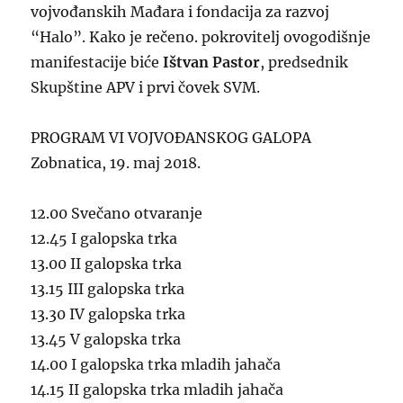
vojvođanskih Mađara i fondacija za razvoj
“Halo”. Kako je rečeno. pokrovitelj ovogodišnje
manifestacije biće
Ištvan Pastor
, predsednik
Skupštine APV i prvi čovek SVM.
PROGRAM VI VOJVOĐANSKOG GALOPA
Zobnatica, 19. maj 2018.
12.00 Svečano otvaranje
12.45 I galopska trka
13.00 II galopska trka
13.15 III galopska trka
13.30 IV galopska trka
13.45 V galopska trka
14.00 I galopska trka mladih jahača
14.15 II galopska trka mladih jahača