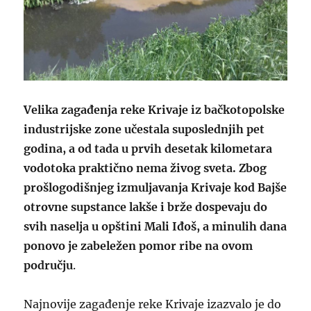
Velika zagađenja reke Krivaje iz bačkotopolske
industrijske zone učestala suposlednjih pet
godina, a od tada u prvih desetak kilometara
vodotoka praktično nema živog sveta. Zbog
prošlogodišnjeg izmuljavanja Krivaje kod Bajše
otrovne supstance lakše i brže dospevaju do
svih naselja u opštini Mali Iđoš, a minulih dana
ponovo je zabeležen pomor ribe na ovom
području
.
Najnovije zagađenje reke Krivaje izazvalo je do