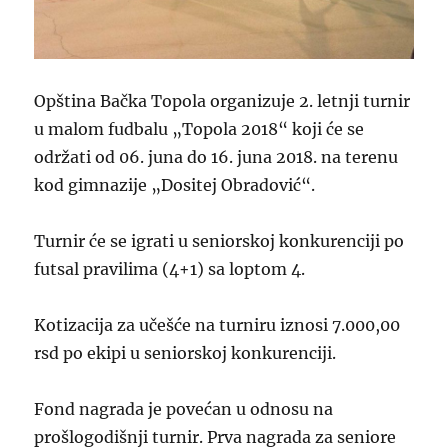
Opština Bačka Topola organizuje 2. letnji turnir
u malom fudbalu „Topola 2018“ koji će se
održati od 06. juna do 16. juna 2018. na terenu
kod gimnazije „Dositej Obradović“.
Turnir će se igrati u seniorskoj konkurenciji po
futsal pravilima (4+1) sa loptom 4.
Kotizacija za učešće na turniru iznosi 7.000,00
rsd po ekipi u seniorskoj konkurenciji.
Fond nagrada je pove
ćan u odnosu na
prošlogodišnji turnir.
Prva nagrada za seniore