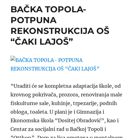
BAČKA TOPOLA-
POTPUNA
REKONSTRUKCIJA OŠ
“ČAKI LAJOŠ”
“Uraditi će se kompletna adaptacija škole, od
krovnog pokrivača, prozora, renoviranja male
fiskulturne sale, kuhinje, trpezarije, podnih
obloga, toaleta. U plani je i Gimnazija i
Ekonomska škola “Dositej Obradović”, kao i
Centar za socijalni rad u Bačkoj Topoli i
“Otthon”, Dom za lica ometena u mentalnom