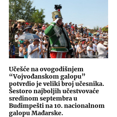
Učešće na ovogodišnjem
“Vojvođanskom galopu”
potvrdio je veliki broj učesnika.
Šestoro najboljih učestvovaće
sredinom septembra u
Budimpešti na 10. nacionalnom
galopu Mađarske.