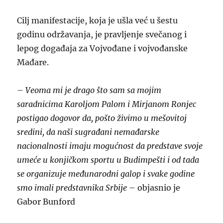
Cilj manifestacije, koja je ušla već u šestu
godinu održavanja, je pravljenje svečanog i
lepog događaja za Vojvođane i vojvođanske
Mađare.
–
Veoma mi je drago što sam sa mojim
saradnicima Karoljom Palom i Mirjanom Ronjec
postigao dogovor da, pošto živimo u mešovitoj
sredini, da naši sugrađani nemađarske
nacionalnosti imaju mogućnost da predstave svoje
umeće u konjičkom sportu u Budimpešti i od tada
se organizuje međunarodni galop i svake godine
smo imali predstavnika Srbije
– objasnio je
Gabor Bunford