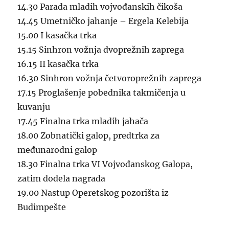
14.30 Parada mladih vojvođanskih čikoša
14.45 Umetničko jahanje – Ergela Kelebija
15.00 I kasačka trka
15.15 Sinhron vožnja dvoprežnih zaprega
16.15 II kasačka trka
16.30 Sinhron vožnja četvoroprežnih zaprega
17.15 Proglašenje pobednika takmičenja u
kuvanju
17.45 Finalna trka mladih jahača
18.00 Zobnatički galop, predtrka za
međunarodni galop
18.30 Finalna trka VI Vojvođanskog Galopa,
zatim dodela nagrada
19.00 Nastup Operetskog pozorišta iz
Budimpešte