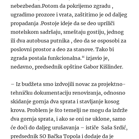
nebezbedan.Potom da pokrijemo zgradu ,
ugradimo prozore i vrata, zaštitimo je od daljeg
propadanja .Postoje ideje da se deo upriliči
motelskom sadršaju, smeštaju gostiju, jednog
ili dva autobusa putnika , deo da se osposobi za
poslovni prostor a deo za stanove. Tako bi
zgrada postala funkcionalna.“ izjavio je,
nedavno, predsednik opštine Gabor Kišlinder.
– Iz budžeta smo izdvojili novac za projektno-
tehničku dokumentaciju renoviranja, odnosno
skidanje gornja dva sprata i stavljanje kosog
krova. Problem je što temelji ne mogu da izdrže
dva gornja sprata, i ako se oni ne uklone, samo
će doći do daljeg urušavanja – ističe Saša Srdić,
predsednik SO Bačka Topola i dodaje da je