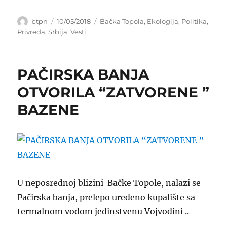
Author
Posted
Categories
btpn
10/05/2018
Bačka Topola
,
Ekologija
,
Politika
,
on
Privreda
,
Srbija
,
Vesti
PAČIRSKA BANJA
OTVORILA “ZATVORENE ”
BAZENE
U neposrednoj blizini Bačke Topole, nalazi se
Pačirska banja, prelepo uređeno kupalište sa
termalnom vodom jedinstvenu Vojvodini ..