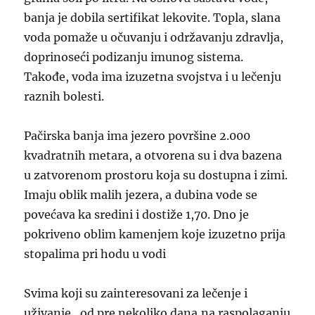
banja je dobila sertifikat lekovite. Topla, slana
voda pomaže u očuvanju i održavanju zdravlja,
doprinoseći podizanju imunog sistema.
Takođe, voda ima izuzetna svojstva i u lečenju
raznih bolesti.
Pačirska banja ima jezero površine 2.000
kvadratnih metara, a otvorena su i dva bazena
u zatvorenom prostoru koja su dostupna i zimi.
Imaju oblik malih jezera, a dubina vode se
povećava ka sredini i dostiže 1,70. Dno je
pokriveno oblim kamenjem koje izuzetno prija
stopalima pri hodu u vodi
Svima koji su zainteresovani za lečenje i
uživanje, od pre nekoliko dana,na raspolaganju