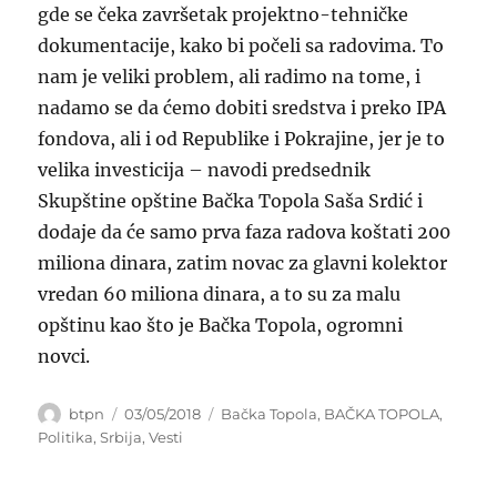
gde se čeka završetak projektno-tehničke
dokumentacije, kako bi počeli sa radovima. To
nam je veliki problem, ali radimo na tome, i
nadamo se da ćemo dobiti sredstva i preko IPA
fondova, ali i od Republike i Pokrajine, jer je to
velika investicija – navodi predsednik
Skupštine opštine Bačka Topola Saša Srdić i
dodaje da će samo prva faza radova koštati 200
miliona dinara, zatim novac za glavni kolektor
vredan 60 miliona dinara, a to su za malu
opštinu kao što je Bačka Topola, ogromni
novci.
Author
Posted
Categories
btpn
03/05/2018
Bačka Topola
,
BAČKA TOPOLA
,
on
Politika
,
Srbija
,
Vesti