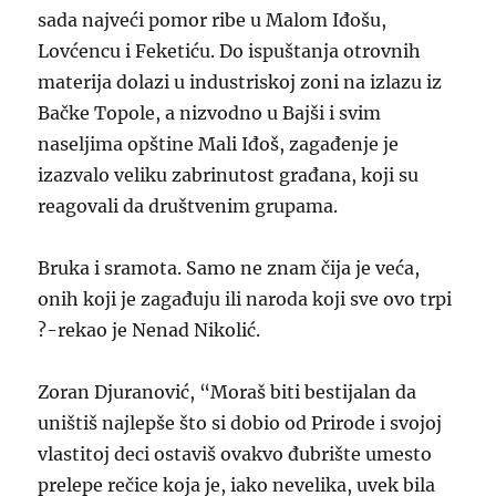
sada najveći pomor ribe u Malom Iđošu,
Lovćencu i Feketiću. Do ispuštanja otrovnih
materija dolazi u industriskoj zoni na izlazu iz
Bačke Topole, a nizvodno u Bajši i svim
naseljima opštine Mali Iđoš, zagađenje je
izazvalo veliku zabrinutost građana, koji su
reagovali da društvenim grupama.
Bruka i sramota. Samo ne znam čija je veća,
onih koji je zagađuju ili naroda koji sve ovo trpi
?-rekao je Nenad Nikolić.
Zoran Djuranović, “Moraš biti bestijalan da
uništiš najlepše što si dobio od Prirode i svojoj
vlastitoj deci ostaviš ovakvo đubrište umesto
prelepe rečice koja je, iako nevelika, uvek bila