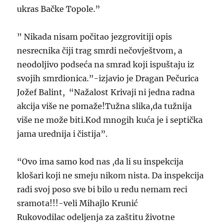
ukras Bačke Topole.”
”
Nikada nisam počitao jezgrovitiji opis
nesrecnika čiji trag smrdi nečovještvom, a
neodoljivo podseća na smrad koji ispuštaju iz
svojih smrdionica.”-izjavio je Dragan Pečurica
Jožef Balint, “
Nažalost Krivaji ni jedna radna
akcija više ne pomaže!Tužna slika,da tužnija
više ne može biti.Kod mnogih kuća je i septička
jama urednija i čistija”.
“
Ovo ima samo kod nas ,da li su inspekcija
klošari koji ne smeju nikom nista. Da inspekcija
radi svoj poso sve bi bilo u redu nemam reci
sramota!!!-veli Mihajlo Krunić
Rukovodilac odeljenja za zaštitu životne