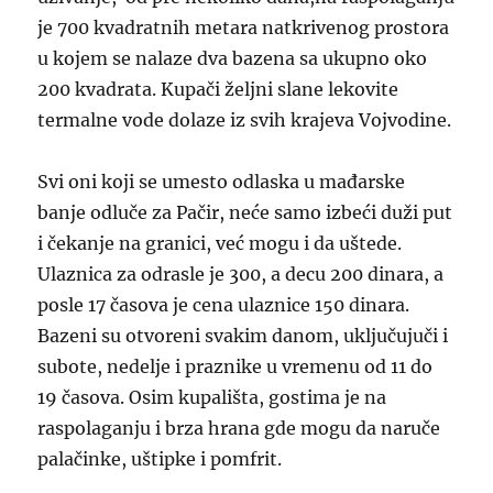
je 700 kvadratnih metara natkrivenog prostora
u kojem se nalaze dva bazena sa ukupno oko
200 kvadrata. Kupači željni slane lekovite
termalne vode dolaze iz svih krajeva Vojvodine.
Svi oni koji se umesto odlaska u mađarske
banje odluče za Pačir, neće samo izbeći duži put
i čekanje na granici, već mogu i da uštede.
Ulaznica za odrasle je 300, a decu 200 dinara, a
posle 17 časova je cena ulaznice 150 dinara.
Bazeni su otvoreni svakim danom, uključujuči i
subote, nedelje i praznike u vremenu od 11 do
19 časova. Osim kupališta, gostima je na
raspolaganju i brza hrana gde mogu da naruče
palačinke, uštipke i pomfrit.