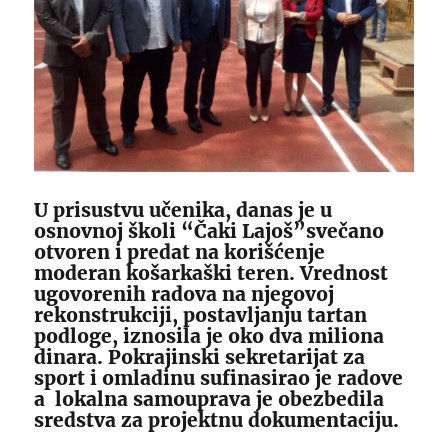
U prisustvu učenika, danas je u
osnovnoj školi “Čaki Lajoš”svečano
otvoren i predat na korišćenje
moderan košarkaški teren. Vrednost
ugovorenih radova na njegovoj
rekonstrukciji, postavljanju tartan
podloge, iznosila je oko dva miliona
dinara. Pokrajinski sekretarijat za
sport i omladinu sufinasirao je radove
a lokalna samouprava je obezbedila
sredstva za projektnu dokumentaciju.