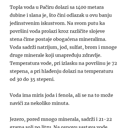
Topla voda u Pačiru dolazi sa 1400 metara
dubine i slana je, što čini odlazak u ovu banju
jedinstvenim iskustvom. Na svom putu ka
površini voda prolazi kroz različite slojeve
stena čime postaje obogaćena mineralima.
Voda sadrži natrijum, jod, sulfat, brom i mnoge
druge minerale koji unapređuju zdravlje.
Temperatura vode, pri izlasku na površinu je 72
stepena, a pri hlađenju dolazi na temperaturu
od 30 do 35 stepeni.
Voda ima miris joda i fenola, ali se na to može
navići za nekoliko minuta.
Jezero, pored mnogo minerala, sadrži i 21-22
grama soli po litru. Na osnovu sastava vode,