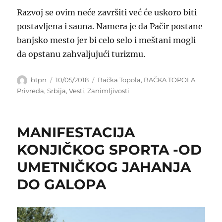
Razvoj se ovim neće završiti već će uskoro biti
postavljena i sauna. Namera je da Pačir postane
banjsko mesto jer bi celo selo i meštani mogli
da opstanu zahvaljujući turizmu.
Author
Posted
Categories
btpn
10/05/2018
Bačka Topola
,
BAČKA TOPOLA
,
on
Privreda
,
Srbija
,
Vesti
,
Zanimljivosti
MANIFESTACIJA
KONJIČKOG SPORTA -OD
UMETNIČKOG JAHANJA
DO GALOPA