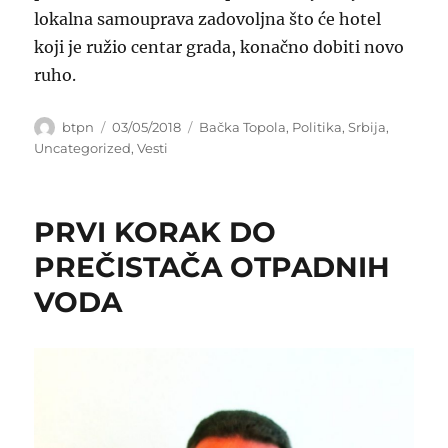
lokalna samouprava zadovoljna što će hotel
koji je ružio centar grada, konačno dobiti novo
ruho.
Author
Posted
Categories
btpn
03/05/2018
Bačka Topola
,
Politika
,
Srbija
,
on
Uncategorized
,
Vesti
PRVI KORAK DO
PREČISTAČA OTPADNIH
VODA