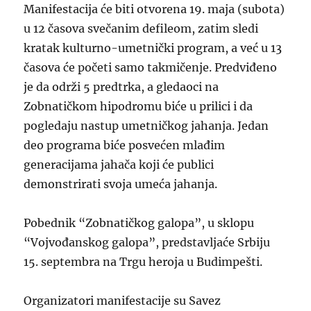
Manifestacija će biti otvorena 19. maja (subota)
u 12 časova svečanim defileom, zatim sledi
kratak kulturno-umetnički program, a već u 13
časova će početi samo takmičenje. Predviđeno
je da održi 5 predtrka, a gledaoci na
Zobnatičkom hipodromu biće u prilici i da
pogledaju nastup umetničkog jahanja. Jedan
deo programa biće posvećen mlađim
generacijama jahača koji će publici
demonstrirati svoja umeća jahanja.
Pobednik “Zobnatičkog galopa”, u sklopu
“Vojvođanskog galopa”, predstavljaće Srbiju
15. septembra na Trgu heroja u Budimpešti.
Organizatori manifestacije su Savez