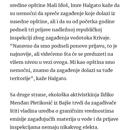
sredine opštine Mali Iđoš, Imre Halgato kaže da
su nemoćni da spreče zagađenje koje dolazi iz
susedne opštine, ali i da su od početka godine
podneli tri prijave nadležnoj republičkoj
inspekciji zbog zagađenja vodotoka Krivaje.
“Naravno da smo podneli ponovo prijavu, to je
najnovije, ali videćemo šta će se preduzeti na
višem nivou u vezi ovoga. Mi kao opština smo
nemoćni, znamo da zagađenje dolazi sa tuđe
teritorije”, kaže Halgato.
Sa druge strane, ekološka aktivistkinja Ildiko
Menđan Pletikosić iz Bajše trvdi da zagađivače
štiti vladina uredba o graničnim vrednostima
emisije zagađujućih materija u vode i da prijave
inspekcijama nemaju nikakvog efekta.