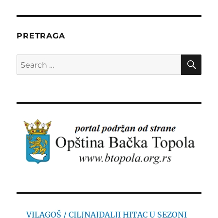
PRETRAGA
SE
Search
for:
VILAGOŠ / CILJNAJDALJI HITAC U SEZONI