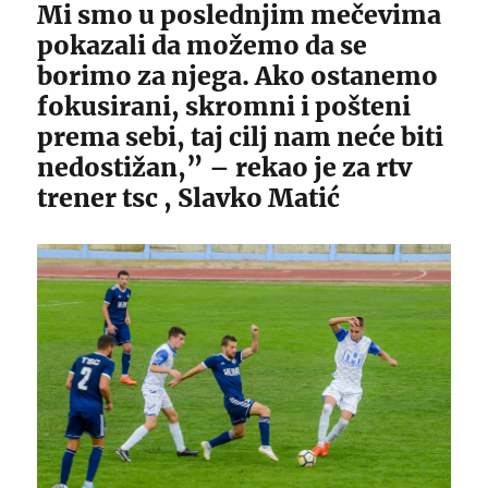
Mi smo u poslednjim mečevima
pokazali da možemo da se
borimo za njega. Ako ostanemo
fokusirani, skromni i pošteni
prema sebi, taj cilj nam neće biti
nedostižan,” – rekao je za rtv
trener tsc , Slavko Matić