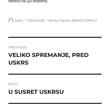
mestu sa 40 bodova.
Author
Posted
Categories
btpn
12/04/2025
Bačka Topola
,
BAČKA TOPOLA
on
Post
PREVIOUS
navigation
VELIKO SPREMANJE, PRED
Previous
post:
USKRS
NEXT
U SUSRET USKRSU
Next
post: