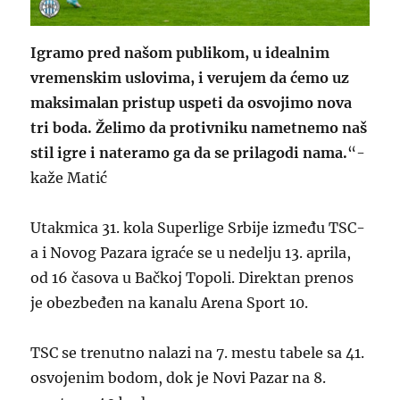
Igramo pred našom publikom, u idealnim
vremenskim uslovima, i verujem da ćemo uz
maksimalan pristup uspeti da osvojimo nova
tri boda. Želimo da protivniku nametnemo naš
stil igre i nateramo ga da se prilagodi nama.
“-
kaže Matić
Utakmica 31. kola Superlige Srbije između TSC-
a i Novog Pazara igraće se u nedelju 13. aprila,
od 16 časova u Bačkoj Topoli. Direktan prenos
je obezbeđen na kanalu Arena Sport 10.
TSC se trenutno nalazi na 7. mestu tabele sa 41.
osvojenim bodom, dok je Novi Pazar na 8.