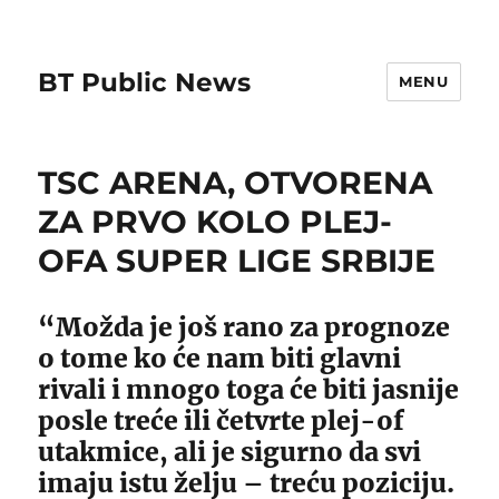
BT Public News
MENU
TSC ARENA, OTVORENA
ZA PRVO KOLO PLEJ-
OFA SUPER LIGE SRBIJE
“Možda je još rano za prognoze
o tome ko će nam biti glavni
rivali i mnogo toga će biti jasnije
posle treće ili četvrte plej-of
utakmice, ali je sigurno da svi
imaju istu želju – treću poziciju.