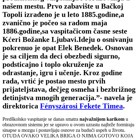
našem mestu. Prvo zabavište u Bačkoj
Topoli izrađeno je u leto 1885.godine,a
zvanično je počeo sa radom maja
1886.godine,sa vaspitačicom časne seste
Kćeri Božanke Ljubavi.Ideju o osnivanju
pokrenuo je opat Elek Benedek. Osnovan
je sa ciljem da deci obezbedi sigurno,
podsticajno i toplo okruženje za
odrastanje, igru i učenje. Kroz godine
rada, vrtić je postao mesto prvih
prijateljstava, dečjeg osmeha i bezbrižnog
detinjstva mnogih generacija.”- navela je
direktorica
Fényszárosi Fekete Timea
.
Predškolsko vaspitanje se danas smatra
najvažnijom karikom
u
obrazovnom sistemu jer se upravo u ovom uzrastu najbrže formiraju
sinapse u mozgu i postavljaju osnove za budući uspeh u životu.
OTUDA OVAKO VELIKA BRIGA O NJIMA GOTOVO KOJA