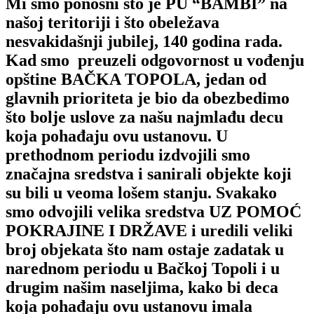
Mi smo ponosni što je PU “BAMBI” na
našoj teritoriji i što obeležava
nesvakidašnji jubilej, 140 godina rada.
Kad smo preuzeli odgovornost u vođenju
opštine BAČKA TOPOLA, jedan od
glavnih prioriteta je bio da obezbedimo
što bolje uslove za našu najmlađu decu
koja pohađaju ovu ustanovu. U
prethodnom periodu izdvojili smo
značajna sredstva i sanirali objekte koji
su bili u veoma lošem stanju. Svakako
smo odvojili velika sredstva UZ POMOĆ
POKRAJINE I DRŽAVE i uredili veliki
broj objekata što nam ostaje zadatak u
narednom periodu u Bačkoj Topoli i u
drugim našim naseljima, kako bi deca
koja pohađaju ovu ustanovu imala