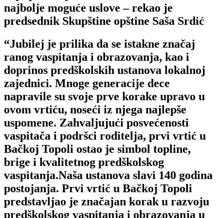
najbolje moguće uslove – rekao je
predsednik Skupštine opštine Saša Srdić
“Jubilej je prilika da se istakne značaj
ranog vaspitanja i obrazovanja, kao i
doprinos predškolskih ustanova lokalnoj
zajednici. Mnoge generacije dece
napravile su svoje prve korake upravo u
ovom vrtiću, noseći iz njega najlepše
uspomene. Zahvaljujući posvećenosti
vaspitača i podršci roditelja, prvi vrtić u
Bačkoj Topoli ostao je simbol topline,
brige i kvalitetnog predškolskog
vaspitanja.Naša ustanova slavi 140 godina
postojanja. Prvi vrtić u Bačkoj Topoli
predstavljao je značajan korak u razvoju
predškolskog vaspitanja i obrazovanja u