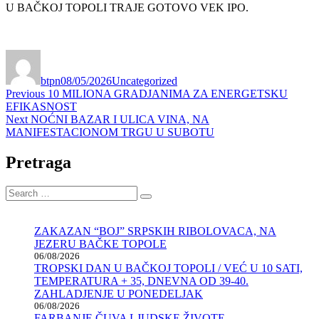
U BAČKOJ TOPOLI TRAJE GOTOVO VEK IPO.
Author
Posted
Categories
on
btpn
08/05/2026
Uncategorized
Post
Previous
Previous
10 MILIONA GRADJANIMA ZA ENERGETSKU
post:
EFIKASNOST
navigation
Next
Next
NOĆNI BAZAR I ULICA VINA, NA
post:
MANIFESTACIONOM TRGU U SUBOTU
Pretraga
Search
Search
for:
ZAKAZAN “BOJ” SRPSKIH RIBOLOVACA, NA
JEZERU BAČKE TOPOLE
06/08/2026
TROPSKI DAN U BAČKOJ TOPOLI / VEĆ U 10 SATI,
TEMPERATURA + 35, DNEVNA OD 39-40.
ZAHLADJENJE U PONEDELJAK
06/08/2026
FARBANJE ČUVA LJUDSKE ŽIVOTE