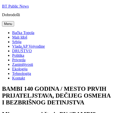
Skip
BT Public News
to
Dobrodošli
content
Menu
Bačka Topola
Mali Iđoš
Srbija
Vlada AP Vojvodine
DRUŠTVO
Politika
Privreda
Zanimljivosti
Ekologija
Tehnologija
Kontakt
BAMBI 140 GODINA / MESTO PRVIH
PRIJATELJSTAVA, DEČIJEG OSMEHA
I BEZBRIŠNOG DETINJSTVA