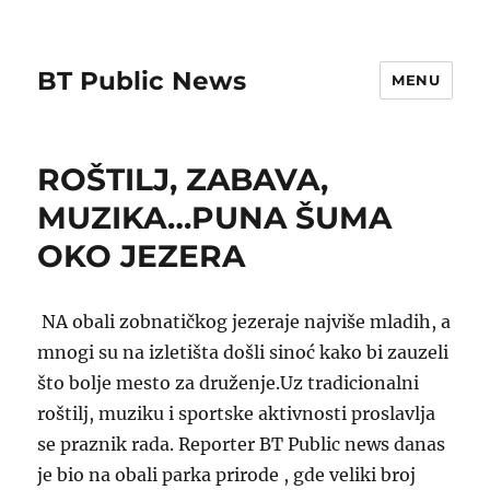
BT Public News
MENU
ROŠTILJ, ZABAVA,
MUZIKA…PUNA ŠUMA
OKO JEZERA
NA obali zobnatičkog jezeraje najviše mladih, a
mnogi su na izletišta došli sinoć kako bi zauzeli
što bolje mesto za druženje.Uz tradicionalni
roštilj, muziku i sportske aktivnosti proslavlja
se praznik rada. Reporter BT Public news danas
je bio na obali parka prirode , gde veliki broj