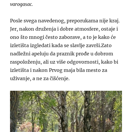
varogasac.
Posle svega navedenog, preporukama nije kraj.
Jer, nakon druženja i dobre atmosfere, ostaje i
ono što mnogi često zaborave, a to je kako će
izletišta izgledati kada se slavlje završi.Zato
nadležni apeluju da praznik prođe u dobrom
raspoloženju, ali uz više odgovornosti, kako bi
izletišta i nakon Prvog maja bila mesto za
uživanje, a ne za čišćenje.