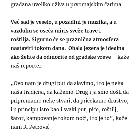
građana uveliko uživa u prvomajskim čarima.
Već sad je veselo, u pozadini je muzika, a u
vazduhu se oseća miris sveže trave i
roštilja. Sigurno će se praznična atmosfera
nastaviti tokom dana. Obala jezera je idealna
ako želite da odmorite od gradske vreve
– kaže
naš reporter.
„Ovo nam je drugi put da slavimo, i to je neka
naša tradicija, da kažemo. Drug i ja smo došli da
pripremamo neke stvari, da pričekamo društvo,
i u principu isto kao i svaki put, piće, roštilj,
šator, kampovanje tokom noći, i to je to”, kaže
nam R. Petrović.