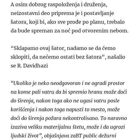
A osim dobrog raspoloženja i druženja,
neizostavni deo priprema je i postavljanje
šatora, koji bi, ako sve prođe po planu, trebalo
da bude spreman za noć pod otvorenim nebom.
“Sklapamo ovaj šator, nadamo se da ćemo
sklopiti, da nećemo ostati bez šatora”, našalio
se R. Davidhazi
“Ukoliko je neko neodgovoran i ne ogradi prostor
na kome pali vatru da bi spremio hranu može doći
do širenja, nakon toga ako ne ugasi vatru posle
korišćenja i nakon toga napusti to mesto, može
doći do širenja požara nekontrolisano. To naravno
izaziva veliku materijalnu štetu, može i da ugrozi
ljudski život”, objašnjava zaBT public dežurni