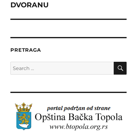
DVORANU
PRETRAGA
SE
Search
for: