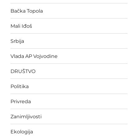
Bačka Topola
Mali Iđoš
Srbija
Vlada AP Vojvodine
DRUŠTVO
Politika
Privreda
Zanimljivosti
Ekologija