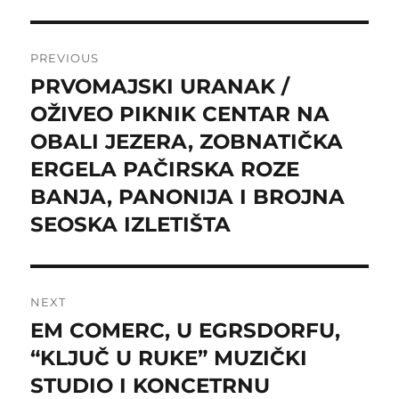
Post
PREVIOUS
navigation
PRVOMAJSKI URANAK /
Previous
post:
OŽIVEO PIKNIK CENTAR NA
OBALI JEZERA, ZOBNATIČKA
ERGELA PAČIRSKA ROZE
BANJA, PANONIJA I BROJNA
SEOSKA IZLETIŠTA
NEXT
EM COMERC, U EGRSDORFU,
Next
post:
“KLJUČ U RUKE” MUZIČKI
STUDIO I KONCETRNU