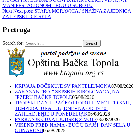
MANIFESTACIONOM TRGU U SUBOTU
Next
Next post:
STARA MORAVICA / SNAŽNA ZAJEDNICA
ZA LEPŠE LICE SELA
Pretraga
Search for:
Search
KRIVAJA DOČEKUJE SV PANTELEJMONA
07/08/2026
ZAKAZAN “BOJ” SRPSKIH RIBOLOVACA, NA
JEZERU BAČKE TOPOLE
06/08/2026
TROPSKI DAN U BAČKOJ TOPOLI / VEĆ U 10 SATI,
TEMPERATURA + 35, DNEVNA OD 39-40.
ZAHLADJENJE U PONEDELJAK
06/08/2026
FARBANJE ČUVA LJUDSKE ŽIVOTE
06/08/2026
VIKEND PRED NAMA / BUČ U BAJŠI, DAN SELA U
GUNAROŠU
05/08/2026