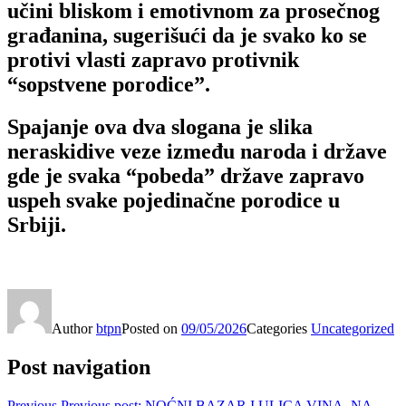
učini bliskom i emotivnom za prosečnog
građanina, sugerišući da je svako ko se
protivi vlasti zapravo protivnik
“sopstvene porodice”.
Spajanje ova dva slogana je slika
neraskidive veze između naroda i države
gde je svaka “pobeda” države zapravo
uspeh svake pojedinačne porodice u
Srbiji.
Author
btpn
Posted on
09/05/2026
Categories
Uncategorized
Post navigation
Previous
Previous post:
NOĆNI BAZAR I ULICA VINA, NA