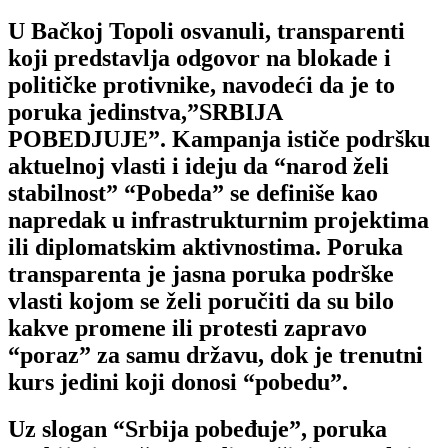
U Bačkoj Topoli osvanuli, transparenti
koji predstavlja odgovor na blokade i
političke protivnike, navodeći da je to
poruka jedinstva,”SRBIJA
POBEDJUJE”. Kampanja ističe podršku
aktuelnoj vlasti i ideju da “narod želi
stabilnost” “Pobeda” se definiše kao
napredak u infrastrukturnim projektima
ili diplomatskim aktivnostima. Poruka
transparenta je jasna poruka podrške
vlasti kojom se želi poručiti da su bilo
kakve promene ili protesti zapravo
“poraz” za samu državu, dok je trenutni
kurs jedini koji donosi “pobedu”.
Uz slogan
“Srbija pobeđuje”
, poruka