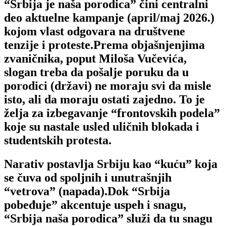
“Srbija je naša porodica”
čini centralni
deo aktuelne kampanje (april/maj 2026.)
kojom vlast odgovara na društvene
tenzije i proteste.Prema objašnjenjima
zvaničnika, poput Miloša Vučevića,
slogan treba da pošalje poruku da u
porodici (državi) ne moraju svi da misle
isto, ali da moraju ostati zajedno. To je
želja za izbegavanje “frontovskih podela”
koje su nastale usled uličnih blokada i
studentskih protesta.
Narativ postavlja Srbiju kao “kuću” koja
se čuva od spoljnih i unutrašnjih
“vetrova” (napada).Dok
“Srbija
pobeđuje”
akcentuje uspeh i snagu,
“Srbija naša porodica”
služi da tu snagu