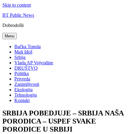
Skip to content
BT Public News
Dobrodošli
Menu
Bačka Topola
Mali Iđoš
Srbija
Vlada AP Vojvodine
DRUŠTVO
Politika
Privreda
Zanimljivosti
Ekologija
Tehnologija
Kontakt
SRBIJA POBEDJUJE – SRBIJA NAŠA
PORODICA – USPEF SVAKE
PORODICE U SRBIJI