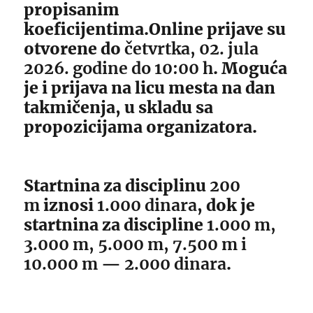
propisanim
koeficijentima.Online prijave su
otvorene do
četvrtka, 02. jula
2026. godine do 10:00 h
. Moguća
je i prijava na licu mesta na dan
takmičenja, u skladu sa
propozicijama organizatora.
Startnina za disciplinu
200
m
iznosi
1.000 dinara
, dok je
startnina za discipline
1.000 m,
3.000 m, 5.000 m, 7.500 m i
10.000 m
—
2.000 dinara
.