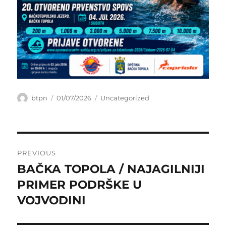
Author
Posted
Categories
btpn
01/07/2026
Uncategorized
on
Post
PREVIOUS
navigation
BAČKA TOPOLA / NAJAGILNIJI
Previous
post:
PRIMER PODRŠKE U
VOJVODINI