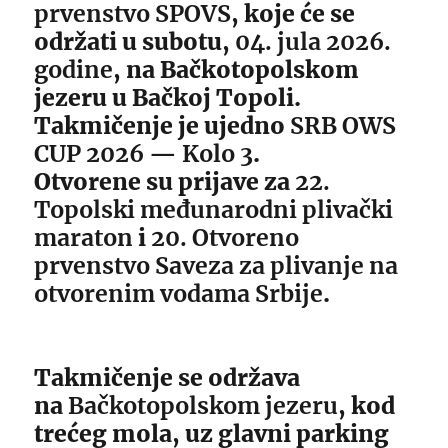
prvenstvo SPOVS
, koje će se
održati u subotu,
04. jula 2026.
godine
, na Bačkotopolskom
jezeru u Bačkoj Topoli.
Takmičenje je ujedno
SRB OWS
CUP 2026 — Kolo 3
.
Otvorene su prijave za
22.
Topolski međunarodni plivački
maraton
i
20. Otvoreno
prvenstvo Saveza za plivanje na
otvorenim vodama Srbije
.
Takmičenje se održava
na
Bačkotopolskom jezeru
, kod
trećeg mola, uz glavni parking