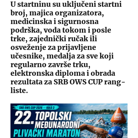
U startninu su uključeni startni
broj, majica organizatora,
medicinska i sigurnosna
podrška, voda tokom i posle
trke, zajednički ručak ili
osveženje za prijavljene
učesnike, medalja za sve koji
regularno završe trku,
elektronska diploma i obrada
rezultata za SRB OWS CUP rang-
liste.