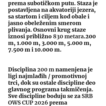
prema subotičkom putu. Staza je
postavljena na akvatoriji jezera,
sa startom i ciljem kod obale i
jasno obeleženim smerom
plivanja. Osnovni krug staze
iznosi približno
830 metara
.200
m, 1.000 m, 3.000 m, 5.000 m,
7.500 m i 10.000 m.
Disciplina
200 m
namenjena je
ligi najmlađih / promotivnoj
trci, dok su ostale discipline deo
glavnog programa takmičenja.
Sve discipline boduju se za
SRB
OWS CUP 2026
prema