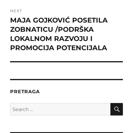
NEXT
MAJA GOJKOVIĆ POSETILA
Next
post:
ZOBNATICU /PODRŠKA
LOKALNOM RAZVOJU I
PROMOCIJA POTENCIJALA
PRETRAGA
SE
Search
for: