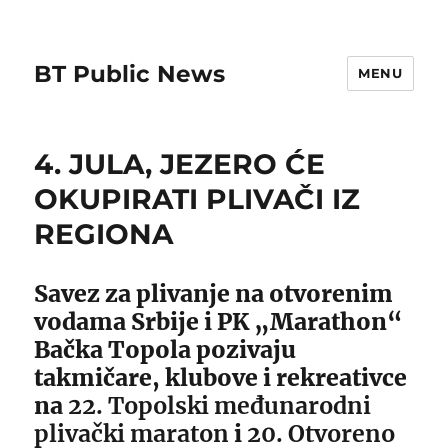
BT Public News
MENU
4. JULA, JEZERO ĆE
OKUPIRATI PLIVAČI IZ
REGIONA
Savez za plivanje na otvorenim
vodama Srbije i PK „Marathon“
Bačka Topola pozivaju
takmičare, klubove i rekreativce
na
22. Topolski međunarodni
plivački maraton
i
20. Otvoreno