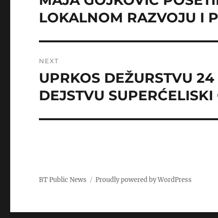
MAJA GOJKOVIĆ POSETI
post:
LOKALNOM RAZVOJU I 
NEXT
UPRKOS DEŽURSTVU 24
Next
post:
DEJSTVU SUPERĆELISKI 
BT Public News
Proudly powered by WordPress