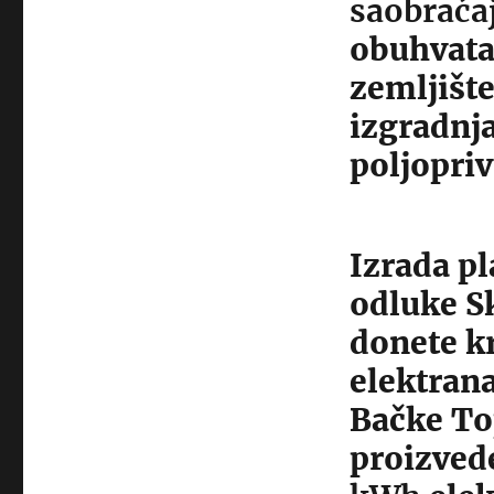
saobraća
obuhvat
zemljišt
izgradnja
poljopri
Izrada p
odluke S
donete k
elektran
Bačke To
proizved