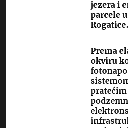
jezera i 
parcele 
Rogatice
Prema ela
okviru k
fotonapo
sistemom 
pratećim
podzemno
elektro
infrastru