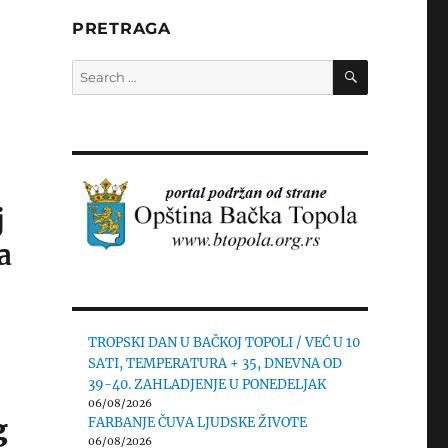
PRETRAGA
SEARCH
Search
for:
j
a
TROPSKI DAN U BAČKOJ TOPOLI / VEĆ U 10
SATI, TEMPERATURA + 35, DNEVNA OD
39-40. ZAHLADJENJE U PONEDELJAK
06/08/2026
g
FARBANJE ČUVA LJUDSKE ŽIVOTE
06/08/2026