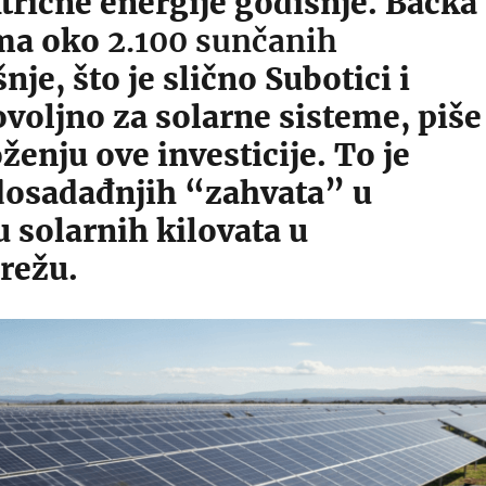
trične energije godišnje. Bačka
ima oko
2.100 sunčanih
nje, što je slično Subotici i
voljno za solarne sisteme, piše
ženju ove investicije. To je
dosadađnjih “zahvata” u
 solarnih kilovata u
režu.