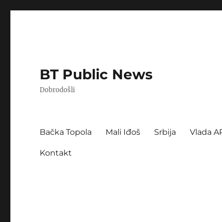
BT Public News
Dobrodošli
Bačka Topola
Mali Iđoš
Srbija
Vlada A
Kontakt