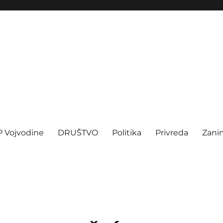
P Vojvodine
DRUŠTVO
Politika
Privreda
Zanim