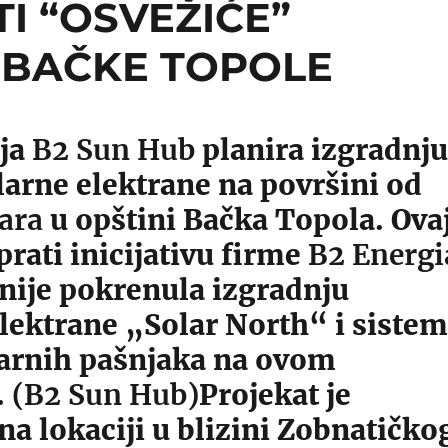
I “OSVEŽIĆE”
 BAČKE TOPOLE
ja
B2 Sun Hub
planira izgradnju
larne elektrane na površini od
ara
u opštini Bačka Topola. Ova
prati inicijativu firme
B2 Energi
anije pokrenula izgradnju
lektrane „Solar North“ i sistem
arnih pašnjaka na ovom
.
(B2 Sun Hub)
Projekat je
na lokaciji u blizini Zobnatičko