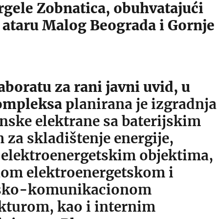
ergele Zobnatica, obuhvatajući
u ataru Malog Beograda i Gornje
.
boratu za rani javni uvid, u
ompleksa p
lanirana je izgradnja
nske elektrane sa baterijskim
za skladištenje energije,
 elektroenergetskim objektima,
m elektroenergetskom i
nsko-komunikacionom
kturom, kao i internim