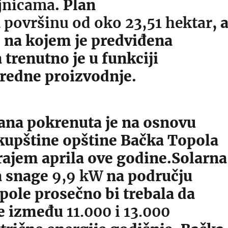
jnicama
. Plan
a
površinu od oko 23,51 hektar
, 
e na kojem je predviđena
 trenutno je u funkciji
vredne proizvodnje.
lana pokrenuta je na osnovu
kupštine opštine Bačka Topola
rajem aprila ove godine.Solarna
a snage
9,9 kW
na području
pole prosečno bi trebala da
e između
11.000 i 13.000