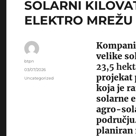
SOLARNI KILOVAT
ELEKTRO MREŽU
Kompani
velike so
Author
btpn
23,5 hekt
Posted
03/07/2026
projekat 
on
Categories
Uncategorized
koja je r
solarne e
agro-sol
području
planiran 