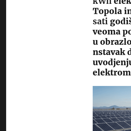
kWh
elek
Topola 
sati
godiš
veoma po
u obrazlo
nstavak 
uvodjenju
elektrom