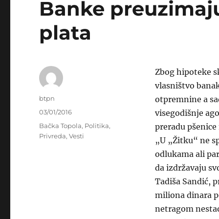
Banke preuzimaju
plata
Zbog hipoteke sk
vlasništvo banaka
Author
btpn
otpremnine a sad
Posted
03/01/2016
visegodišnje agon
on
Categories
Bačka Topola
,
Politika
,
preradu pšenice
Privreda
,
Vesti
„U „Žitku“ ne sp
odlukama ali par
da izdržavaju svo
Tadiša Sandić, 
miliona dinara po
netragom nesta