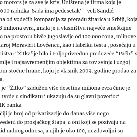
 motors je za sve je kriv. Uništena je firma koja je
600 radnika. Sada ima pedesetak“ -veli Sandić.
na od vodećih kompanija za preradu žitarica u Srbiji, koj
,8 miliona evra, imala je u vlasništvu najveće smeštajne
to na prostoru bivše Jugoslavije od 100.000 tona, mlinove
aroj Moravici i Lovćencu, kao i fabriku testa , posećaju u
ništvu “Žitka”je bilo i Poljoprivredno preduzeće “Pačir” 
mlje i najsavremenijim objektima za tov svinja i uzgoj
om stočne hrane, koju je vlasnik 2009. godine prodao za
a.
e “Žitko” zadužen više desetina miliona evra čime je
tvrde u sindikatu i ukazuju da su glavni poverioci
AIK banka.
čiji je broj od privatizacije do danas više nego
vedeni do prosjačkog štapa, a oni koji se pozivaju na
d radnog odnosa, a njih je oko 100, nezdovoljni su