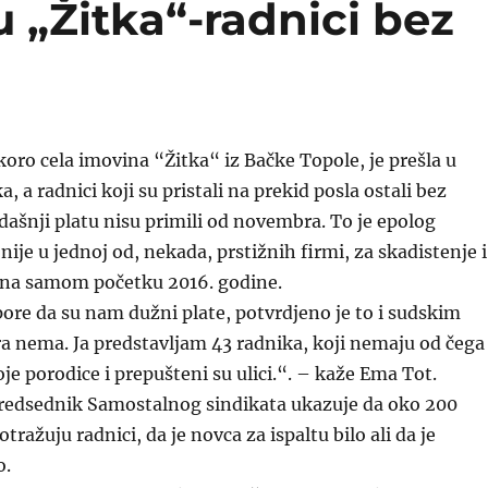
 „Žitka“-radnici bez
oro cela imovina “Žitka“ iz Bačke Topole, je prešla u
, a radnici koji su pristali na prekid posla ostali bez
ašnji platu nisu primili od novembra. To je epolog
ije u jednoj od, nekada, prstižnih firmi, za skadistenje i
 na samom početku 2016. godine.
ore da su nam dužni plate, potvrdjeno je to i sudskim
a nema. Ja predstavljam 43 radnika, koji nemaju od čega
je porodice i prepušteni su ulici.“. – kaže Ema Tot.
predsednik Samostalnog sindikata ukazuje da oko 200
tražuju radnici, da je novca za ispaltu bilo ali da je
o.