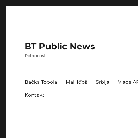
BT Public News
Dobrodošli
Bačka Topola
Mali Iđoš
Srbija
Vlada A
Kontakt