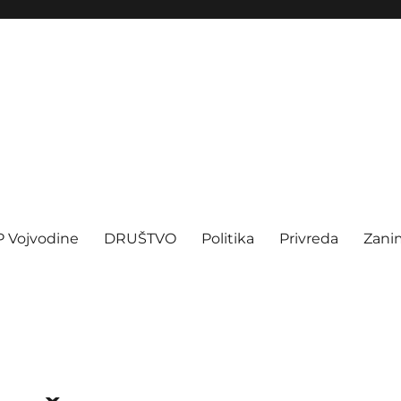
P Vojvodine
DRUŠTVO
Politika
Privreda
Zanim