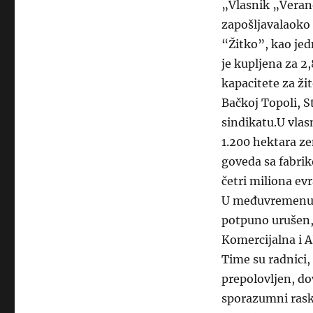
„Vlasnik „Verano
zapošljavalaoko 
“Žitko”, kao jed
je kupljena za 2
kapacitete za ži
Bačkoj Topoli, St
sindikatu.U vlas
1.200 hektara ze
goveda sa fabrik
četri miliona evr
U međuvremenu j
potpuno urušen, 
Komercijalna i 
Time su radnici, 
prepolovljen, do
sporazumni raski