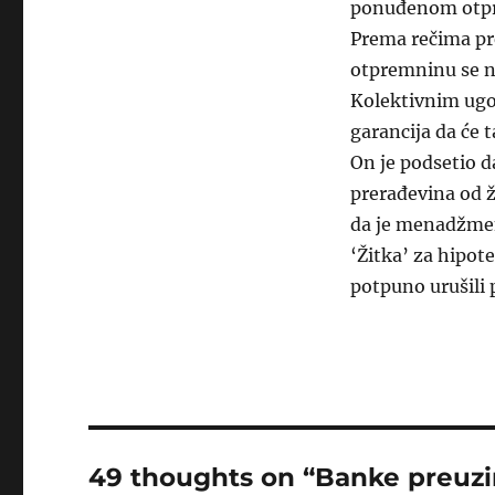
ponuđenom otpre
Prema rečima pre
otpremninu se n
Kolektivnim ugo
garancija da će t
On je podsetio da
prerađevina od ž
da je menadžment
‘Žitka’ za hipote
potpuno urušili 
49 thoughts on “Banke preuzim