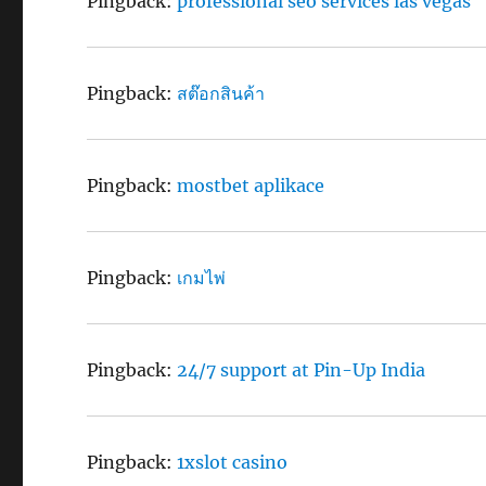
Pingback:
professional seo services las vegas
Pingback:
สต๊อกสินค้า
Pingback:
mostbet aplikace
Pingback:
เกมไพ่
Pingback:
24/7 support at Pin-Up India
Pingback:
1xslot casino