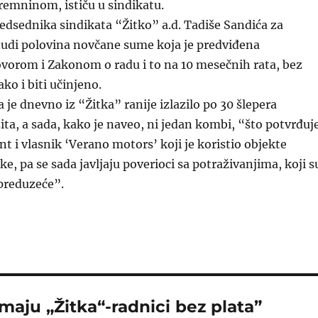
mninom, ističu u sindikatu.
dsednika sindikata “Žitko” a.d. Tadiše Sandića za
udi polovina novčane sume koja je predviđena
vorom i Zakonom o radu i to na 10 mesečnih rata, bez
ako i biti učinjeno.
 je dnevno iz “Žitka” ranije izlazilo po 30 šlepera
ita, a sada, kako je naveo, ni jedan kombi, “što potvrđuj
 i vlasnik ‘Verano motors’ koji je koristio objekte
ke, pa se sada javljaju poverioci sa potraživanjima, koji s
preduzeće”.
aju „Žitka“-radnici bez plata”