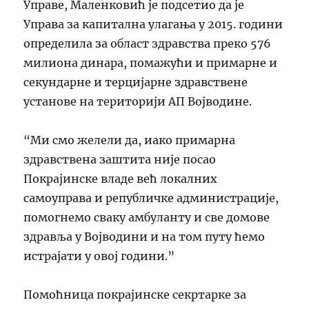
Управе, Маленковић је подсетио да је
Управа за капитална улагања у 2015. години
определила за област здравства преко 576
милиона динара, помажући и примарне и
секундарне и терцијарне здравствене
установе на територији АП Војводине.
“Ми смо желели да, иако примарна
здравствена заштита није посао
Покрајинске владе већ локалних
самоуправа и републичке администрације,
помогнемо сваку амбуланту и све домове
здравља у Војводини и на том путу ћемо
истрајати у овој години.”
Помоћница покрајинске секртарке за