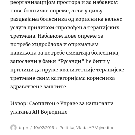
реорганизацијом простора и за набавком
нове болничке опреме, а све у циљу
раздвајања болесника од корисника велнес
услуга приликом спровођења терапијских
третмана. Набавком нове опреме за
потребе хидроблока и опремањем
павиљона за потребе смештаја болесника,
запослени у бањи “Русанди” ће бити у
прилици да пруже квалитетније терапијске
третмане свим категоријама корисника
здравствене заштите.
Извор: Саопштење Управе за капитална
улагања АП Војводине
Author
Posted
Categories
btpn
10/02/2016
Politika
,
Vlada AP Vojvodine
on