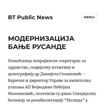
BT Public News
MENU
МОДЕРНИЗАЦИЈА
БАЊЕ РУСАНДЕ
Помоћница покрајинске секретарке за
здравство, социјалну политику и
демографију др Данијела Станковић –
Баричак и директор Управе за капитална
улагања АП Војводине Небојша
Маленковић, посетили су данас Специјалну
болницу за рехабилитацију “Русанда” у