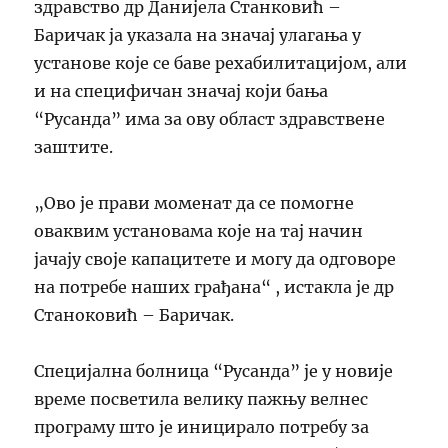
здравство др Данијела Станковић –
Баричак ја указала на значај улагања у
установе које се баве рехабилитацијом, али
и на специфичан значај који бања
“Русанда” има за ову област здравствене
заштите.
„Ово је прави моменат да се помогне
оваквим установама које на тај начин
јачају своје капацитете и могу да одговоре
на потребе наших грађана“ , истакла је др
Станоковић – Баричак.
Специјална болница “Русанда” је у новије
време посветила велику пажњу велнес
програму што је иницирало потребу за