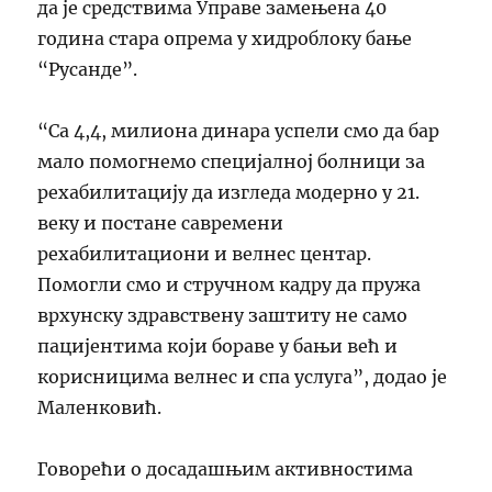
да је средствима Управе замењена 40
година стара опрема у хидроблоку бање
“Русанде”.
“Са 4,4, милиона динара успели смо да бар
мало помогнемо специјалној болници за
рехабилитацију да изгледа модерно у 21.
веку и постане савремени
рехабилитациони и велнес центар.
Помогли смо и стручном кадру да пружа
врхунску здравствену заштиту не само
пацијентима који бораве у бањи већ и
корисницима велнес и спа услуга”, додао је
Маленковић.
Говорећи о досадашњим активностима