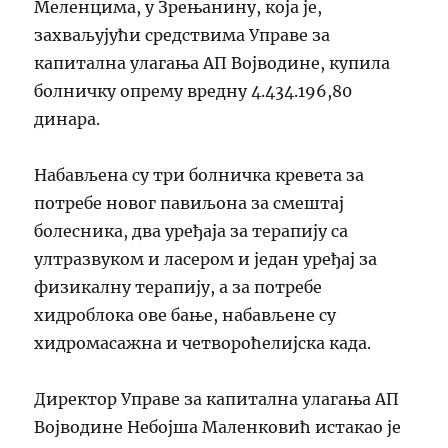
Меленцима, у Зрењанину, која је,
захваљујући средствима Управе за
капитална улагања АП Војводине, купила
болничку опрему вредну 4.434.196,80
динара.
Набављена су три болничка кревета за
потребе новог павиљона за смештај
болесника, два уређаја за терапију са
ултразвуком и ласером и један уређај за
физикалну терапију, а за потребе
хидроблока ове бање, набављене су
хидромасажна и четвороћелијска када.
Директор Управе за капитална улагања АП
Војводине Небојша Маленковић истакао је