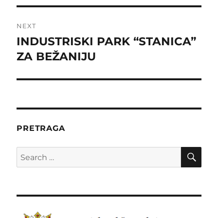
NEXT
INDUSTRISKI PARK “STANICA”
Next
post:
ZA BEŽANIJU
PRETRAGA
SE
Search
for: