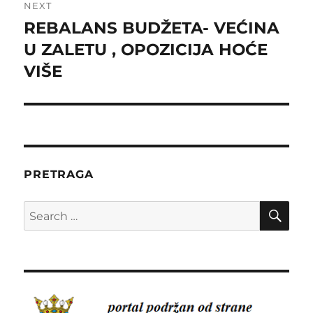
NEXT
REBALANS BUDŽETA- VEĆINA
Next
post:
U ZALETU , OPOZICIJA HOĆE
VIŠE
PRETRAGA
SE
Search
for: