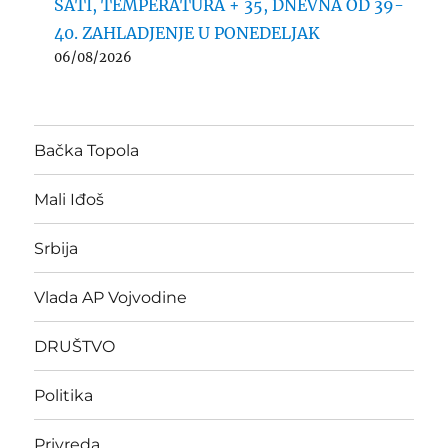
SATI, TEMPERATURA + 35, DNEVNA OD 39-
40. ZAHLADJENJE U PONEDELJAK
06/08/2026
Bačka Topola
Mali Iđoš
Srbija
Vlada AP Vojvodine
DRUŠTVO
Politika
Privreda