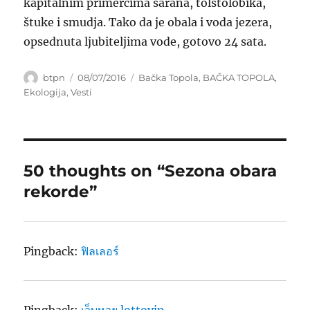
kapitalnim primercima šarana, tolstolobika,
štuke i smudja. Tako da je obala i voda jezera,
opsednuta ljubiteljima vode, gotovo 24 sata.
Author
Posted
Categories
btpn
08/07/2016
Bačka Topola
,
BAČKA TOPOLA
,
on
Ekologija
,
Vesti
50 thoughts on “Sezona obara
rekorde”
Pingback:
ฟิลเลอร์