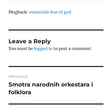
Pingback:
essentials fear of god
Leave a Reply
You must be
logged in
to post a comment.
Post
PREVIOUS
navigation
Smotra narodnih orkestara i
Previous
post:
folklora