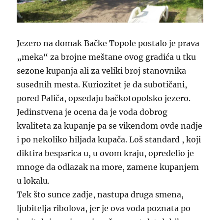
Jezero na domak Bačke Topole postalo je prava
„meka“ za brojne meštane ovog gradića u tku
sezone kupanja ali za veliki broj stanovnika
susednih mesta. Kuriozitet je da subotičani,
pored Paliča, opsedaju bačkotopolsko jezero.
Jedinstvena je ocena da je voda dobrog
kvaliteta za kupanje pa se vikendom ovde nadje
i po nekoliko hiljada kupača. Loš standard , koji
diktira besparica u, u ovom kraju, opredelio je
mnoge da odlazak na more, zamene kupanjem
u lokalu.
Tek što sunce zadje, nastupa druga smena,
ljubitelja ribolova, jer je ova voda poznata po