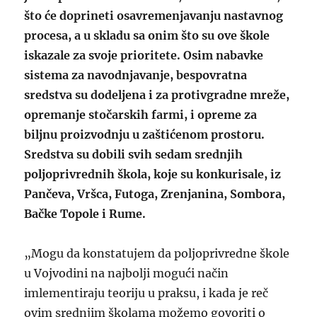
što će doprineti osavremenjavanju nastavnog
procesa, a u skladu sa onim što su ove škole
iskazale za svoje prioritete. Osim nabavke
sistema za navodnjavanje, bespovratna
sredstva su dodeljena i za protivgradne mreže,
opremanje stočarskih farmi, i opreme za
biljnu proizvodnju u zaštićenom prostoru.
Sredstva su dobili svih sedam srednjih
poljoprivrednih škola, koje su konkurisale, iz
Pančeva, Vršca, Futoga, Zrenjanina, Sombora,
Bačke Topole i Rume.
„Mogu da konstatujem da poljoprivredne škole
u Vojvodini na najbolji mogući način
imlementiraju teoriju u praksu, i kada je reč
ovim srednjim školama možemo govoriti o