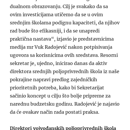
dualnom obrazovanju. Cilj je svakako da sa
ovim investicijama utičemo da se u ovim
srednjim školama podignu kapaciteti, da njihov
rad bude što efikasniji, i da se unapredi
praktična nastava“, izjavio je predstavnicima
medija mr Vuk Radojević nakon potpisivanja
ugovora sa korisnicima ovih sredstava. Resorni
sekretar je, ujedno, inicirao danas da aktiv
direktora srednjih poljoprivrednih škola iz naše
pokrajine napravi predlog zajedničkih
prioritetnih potreba, kako bi Sekretarijat
sačinio koncept u cilju što bolje pripreme za
narednu budzetsku godinu. Radojević je najavio
da će ovakav način rada postati praksa.
Direktori vojvođanskih poljoprivrednih škola