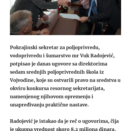
Pokrajinski sekretar za poljoprivredu,
vodoprivredu i šumarstvo mr Vuk Radojević,
potpisao je danas ugovore sa direktorima
sedam srednjih poljoprivrednih škola iz
Vojvodine, koje su ostvarili pravo na sredstva u
okviru konkursa resornog sekretarijata,
namenjenog njihovom opremenju i
unapređivanju praktične nastave.
Radojević je istakao da je reč o ugovorima, čija
je ukupna vrednost skoro 8,2 miliona dinara,