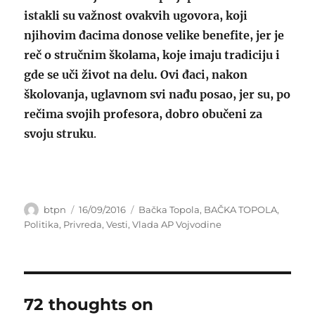
istakli su važnost ovakvih ugovora, koji
njihovim đacima donose velike benefite, jer je
reč o stručnim školama, koje imaju tradiciju i
gde se uči život na delu. Ovi đaci, nakon
školovanja, uglavnom svi nađu posao, jer su, po
rečima svojih profesora, dobro obučeni za
svoju struku
.
Author
Posted
Categories
btpn
16/09/2016
Bačka Topola
,
BAČKA TOPOLA
,
on
Politika
,
Privreda
,
Vesti
,
Vlada AP Vojvodine
72 thoughts on