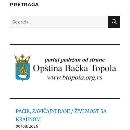
PRETRAGA
SE
Search
for:
PAČIR, ZAVIČAJNI DANI / ŽIVI MOST SA
KRAJINOM
09/08/2026