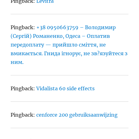
Pingback:
Levitra
Pingback:
+38 0950663759 – Володимир
(Сергій) Романенко, Одеса – Оплатив
передоплату — прийшло сміття, не
вмикається. Гнида ігнорує, не зв?язуйтеся з
ним.
Pingback:
Vidalista 60 side effects
Pingback:
cenforce 200 gebruiksaanwijzing