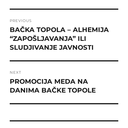
Post
PREVIOUS
navigation
BAČKA TOPOLA – ALHEMIJA
Previous
post:
“ZAPOŠLJAVANJA” ILI
SLUDJIVANJE JAVNOSTI
NEXT
PROMOCIJA MEDA NA
Next
post:
DANIMA BAČKE TOPOLE