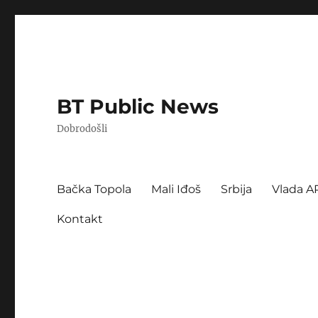
BT Public News
Dobrodošli
Bačka Topola
Mali Iđoš
Srbija
Vlada A
Kontakt