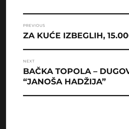
Post
PREVIOUS
navigation
ZA KUĆE IZBEGLIH, 15.0
Previous
post:
NEXT
BAČKA TOPOLA – DUGOVI
Next
post:
“JANOŠA HADŽIJA”