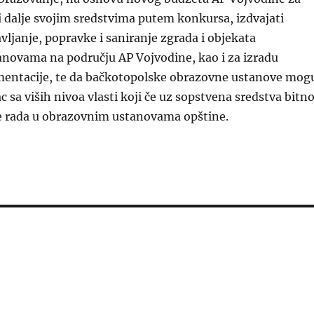
i dalje svojim sredstvima putem konkursa, izdvajati
vljanje, popravke i saniranje zgrada i objekata
novama na području AP Vojvodine, kao i za izradu
mentacije,
te da bačkotopolske obrazovne ustanove mog
c sa viših nivoa vlasti koji če uz sopstvena sredstva bitn
ve rada u obrazovnim ustanovama opštine.