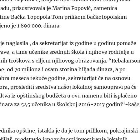
adu, prisustvovala je Marina Popovi
ć, zamenica
tine Bačka Topopola.Tom prilikom bačkotopolskim
eno je 1.890.000. dinara.
je naglasila ,
da sekretarijat iz godine u godinu pomaže
ve, a time učenike srednjih škola i njihove roditelje u
tnih troškova s ciljem njihovog obrazovanja. “Rebalanso
ne,
od 70 miliona i osam stotina hiljada dinara, a po
bra meseca tekuće godine, sekretarijat će na osnovu
ra, proslediti sredstva
našoj
lokaln
oj
samoupr
avi pa če
dtva iz opštinskog budžeta u ovu namenu biti isplaćeno
dinara za 545 učenika u školskoj 2016-2017 godini“-kaše
nika opštine, istakla je da je tom prilikom,
pokrajinski
jilaš,
predstavio i mogućnosti investiranja lokalnih