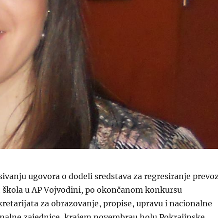
ivanju ugovora o dodeli sredstava za regresiranje prevo
h škola u AP Vojvodini, po okončanom konkursu
retarijata za obrazovanje, propise, upravu i nacionalne
nalne zajednice, krajem novembrau holu Pokrajinske