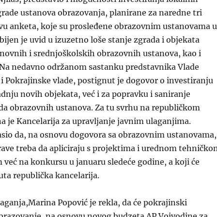
rade ustanova obrazovanja, planirane za naredne tri
vu anketa, koje su prosleđene obrazovnim ustanovama u
bijen je uvid u izuzetno loše stanje zgrada i objekata
novnih i srednjoškolskih obrazovnih ustanova, kao i
 Na nedavno održanom sastanku predstavnika Vlade
 i Pokrajinske vlade, postignut je dogovor o investiranju
dnju novih objekata, već i za popravku i saniranje
da obrazovnih ustanova. Za tu svrhu na republičkom
a je Kancelarija za upravljanje javnim ulaganjima.
lasio da, na osnovu dogovora sa obrazovnim ustanovama,
ave treba da apliciraju s projektima i urednom tehničko
već na konkursu u januaru sledeće godine, a koji će
ta republička kancelarija.
laganja,
Marina Popović je rekla,
da će pokrajinski
 obrazovanje, na osnovu novog budzeta AP Vojvodine za