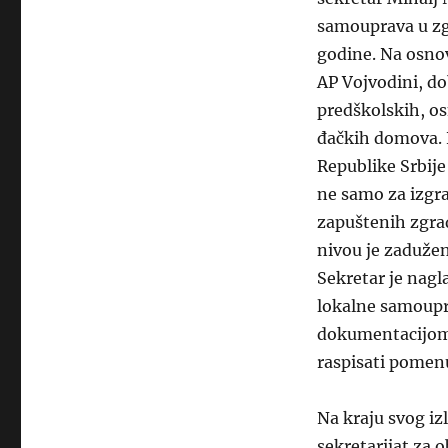
samouprava u zg
godine. Na osno
AP Vojvodini, do
predškolskih, os
đačkih domova.
Republike Srbije
ne samo za izgra
zapuštenih zgra
nivou je zadužen
Sekretar je nag
lokalne samoupr
dokumentacijom 
raspisati pomenu
Na kraju svog iz
sekretarijat za