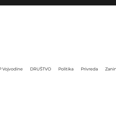
P Vojvodine
DRUŠTVO
Politika
Privreda
Zanim