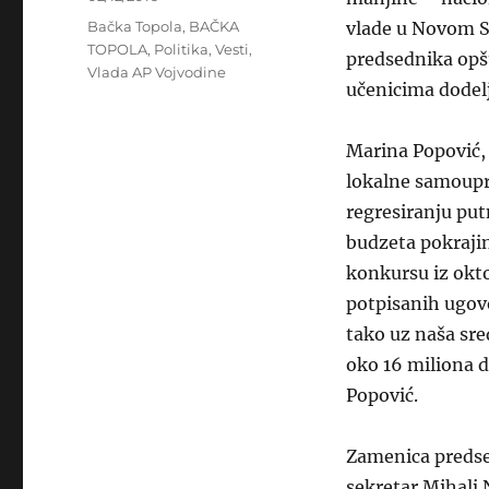
on
Categories
Bačka Topola
,
BAČKA
vlade u Novom S
TOPOLA
,
Politika
,
Vesti
,
predsednika opš
Vlada AP Vojvodine
učenicima dodelj
Marina Popović, 
lokalne samoupra
regresiranju pu
budzeta
pokraji
konkursu iz okto
potpisanih ugovo
tako uz naša sre
oko 16 miliona 
Popović.
Zamenica predsed
sekretar
Mihalj N