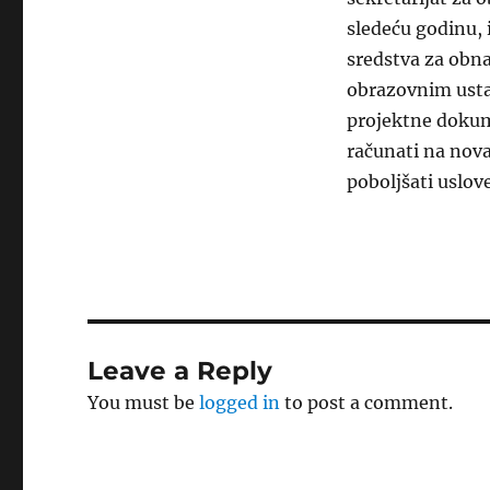
sledeću godinu, 
sredstva za obna
obrazovnim usta
projektne doku
računati na nova
poboljšati uslo
Leave a Reply
You must be
logged in
to post a comment.