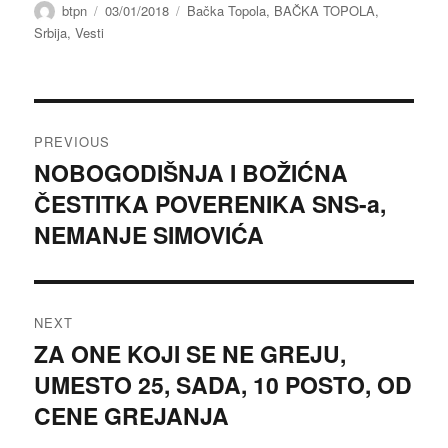
Author
Posted
Categories
btpn
03/01/2018
Bačka Topola
,
BAČKA TOPOLA
,
on
Srbija
,
Vesti
Post
PREVIOUS
navigation
NOBOGODIŠNJA I BOŽIĆNA
Previous
ČESTITKA POVERENIKA SNS-a,
post:
NEMANJE SIMOVIĆA
NEXT
ZA ONE KOJI SE NE GREJU,
Next
UMESTO 25, SADA, 10 POSTO, OD
post:
CENE GREJANJA