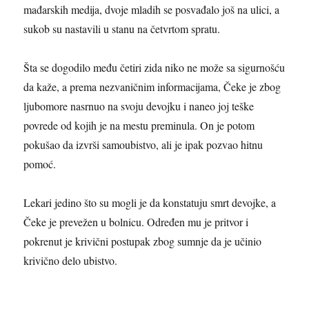
mađarskih medija, dvoje mladih se posvađalo još na ulici, a
sukob su nastavili u stanu na četvrtom spratu.
Šta se dogodilo među četiri zida niko ne može sa sigurnošću
da kaže, a prema nezvaničnim informacijama, Čeke je zbog
ljubomore nasrnuo na svoju devojku i naneo joj teške
povrede od kojih je na mestu preminula. On je potom
pokušao da izvrši samoubistvo, ali je ipak pozvao hitnu
pomoć.
Lekari jedino što su mogli je da konstatuju smrt devojke, a
Čeke je prevežen u bolnicu. Određen mu je pritvor i
pokrenut je krivični postupak zbog sumnje da je učinio
krivično delo ubistvo.