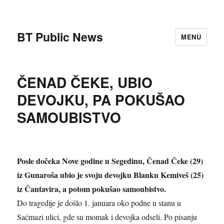
BT Public News
MENU
ČENAD ČEKE, UBIO
DEVOJKU, PA POKUŠAO
SAMOUBISTVO
Posle dočeka Nove godine u Segedinu, Čenad Čeke (29)
iz Gunaroša ubio je svoju devojku Blanku Kemiveš (25)
iz Čantavira, a potom pokušao samoubistvo.
Do tragedije je došlo 1. januara oko podne u stanu u
Saćmazi ulici, gde su momak i devojka odseli. Po pisanju