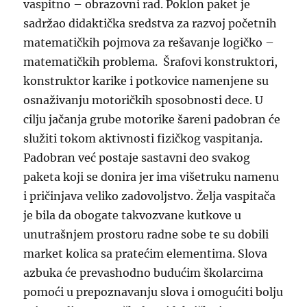
vaspitno – obrazovni rad. Poklon paket je
sadržao didaktička sredstva za razvoj početnih
matematičkih pojmova za rešavanje logičko –
matematičkih problema. Šrafovi konstruktori,
konstruktor karike i potkovice namenjene su
osnaživanju motoričkih sposobnosti dece. U
cilju jačanja grube motorike šareni padobran će
služiti tokom aktivnosti fizičkog vaspitanja.
Padobran već postaje sastavni deo svakog
paketa koji se donira jer ima višetruku namenu
i pričinjava veliko zadovoljstvo. Želja vaspitača
je bila da obogate takvozvane kutkove u
unutrašnjem prostoru radne sobe te su dobili
market kolica sa pratećim elementima. Slova
azbuka će prevashodno budućim školarcima
pomoći u prepoznavanju slova i omogućiti bolju