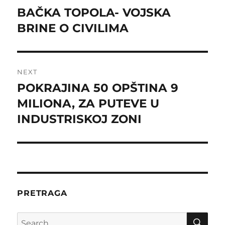
navigation
BAČKA TOPOLA- VOJSKA
Previous
post:
BRINE O CIVILIMA
NEXT
POKRAJINA 50 OPŠTINA 9
Next
post:
MILIONA, ZA PUTEVE U
INDUSTRISKOJ ZONI
PRETRAGA
SE
Search