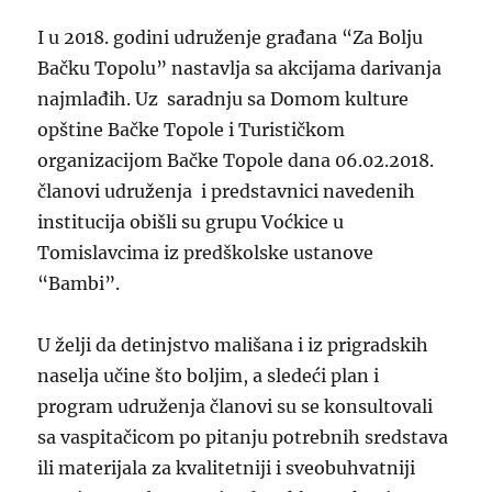
I u 2018. godini udruženje građana “Za Bolju
Bačku Topolu” nastavlja sa akcijama darivanja
najmlađih. Uz saradnju sa Domom kulture
opštine Bačke Topole i Turističkom
organizacijom Bačke Topole dana 06.02.2018.
članovi udruženja i predstavnici navedenih
institucija obišli su grupu Voćkice u
Tomislavcima iz predškolske ustanove
“Bambi”.
U želji da detinjstvo mališana i iz prigradskih
naselja učine što boljim, a sledeći plan i
program udruženja članovi su se konsultovali
sa vaspitačicom po pitanju potrebnih sredstava
ili materijala za kvalitetniji i sveobuhvatniji