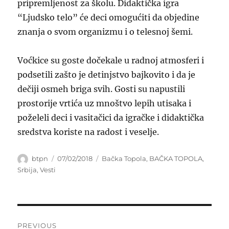
pripremljenost za školu. Didaktička igra
“Ljudsko telo” će deci omogućiti da objedine
znanja o svom organizmu i o telesnoj šemi.
Voćkice su goste dočekale u radnoj atmosferi i
podsetili zašto je detinjstvo bajkovito i da je
dečiji osmeh briga svih. Gosti su napustili
prostorije vrtića uz mnoštvo lepih utisaka i
poželeli deci i vasitačici da igračke i didaktička
sredstva koriste na radost i v
eselje.
Author
Posted
Categories
btpn
07/02/2018
Bačka Topola
,
BAČKA TOPOLA
,
on
Srbija
,
Vesti
Post
PREVIOUS