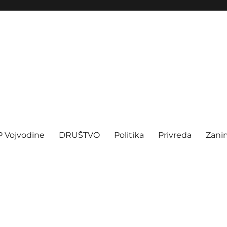
P Vojvodine
DRUŠTVO
Politika
Privreda
Zanim