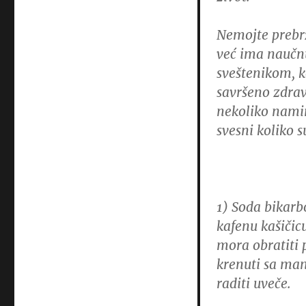
Nemojte prebrz
već ima naučnu
sveštenikom, k
savršeno zdrav
nekoliko namir
svesni koliko s
1) Soda bikarb
kafenu kašičic
mora obratiti p
krenuti sa man
raditi uveče.