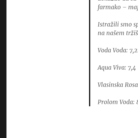
farmako – maf
Istražili smo s
na našem trži
Voda Voda: 7,2
Aqua Viva: 7,4
Vlasinska Rosa
Prolom Voda: 