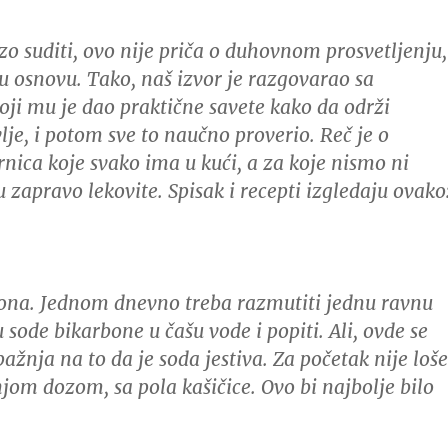
o suditi, ovo nije priča o duhovnom prosvetljenju,
 osnovu. Tako, naš izvor je razgovarao sa
oji mu je dao praktične savete kako da održi
lje, i potom sve to naučno proverio. Reč je o
nica koje svako ima u kući, a za koje nismo ni
u zapravo lekovite. Spisak i recepti izgledaju ovako
ona.
Jednom dnevno treba razmutiti jednu ravnu
u sode bikarbone u čašu vode i popiti.
Ali, ovde se
ažnja na to da je soda jestiva. Za početak nije loše
jom dozom, sa pola kašičice. Ovo bi najbolje bilo