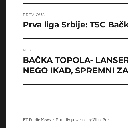
Post
PREVIOUS
navigation
Prva liga Srbije: TSC Ba
Previous
post:
NEXT
BAČKA TOPOLA- LANSER
Next
post:
NEGO IKAD, SPREMNI Z
BT Public News
Proudly powered by WordPress