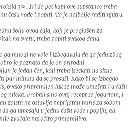
roksid 3%. Tri do pet kapi ove supstance treba
nu čašu vode i popiti.
To je najbolje raditi ujutru.
Jednu šolju ovog čaja, koji je proglašen za
pitak na svetu, treba popiti svakog dana.
ako ga mnogi ne vole i izbegavaju da ga jedu zbog
dobro je poznato da je on prirodni
ljan je jedan čen, koji treba iseckati na sitne
iti par minuta da se prosuši. Kako bi se izbegao
is, ovako pripremljen luk se može umešati i u čašu
elog mleka.
Probali smo ovaj recept sa jogurtom, i
n zaista ne ostavlja neprijatan miris za sobom.
u da ga umešaju u jednu čašu vode i popiju, ali
nije zvučala naročito primamljivo.