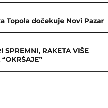
čka Topola dočekuje Novi Pazar
I SPREMNI, RAKETA VIŠE
A “OKRŠAJE”