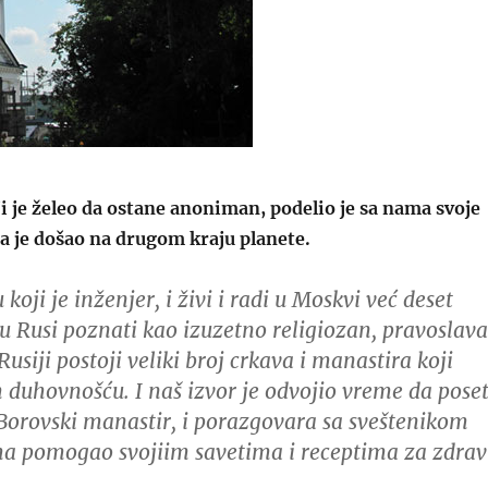
ji je želeo da ostane anoniman, podelio je sa nama svoje
a je došao na drugom kraju planete.
 koji je inženjer, i živi i radi u Moskvi već deset
u Rusi poznati kao izuzetno religiozan, pravoslav
usiji postoji veliki broj crkava i manastira koji
m duhovnošću.
I naš izvor je odvojio vreme da poset
 Borovski manastir, i porazgovara sa sveštenikom
ma pomogao svojiim savetima i receptima za zdrav