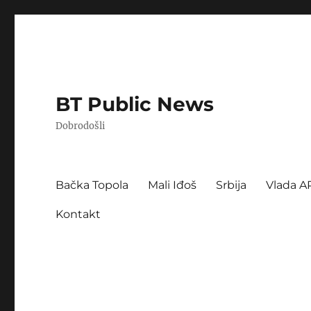
BT Public News
Dobrodošli
Bačka Topola
Mali Iđoš
Srbija
Vlada A
Kontakt