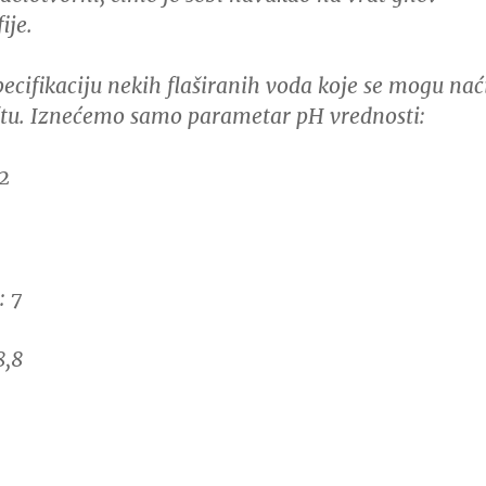
ije.
pecifikaciju nekih flaširanih voda koje se mogu nać
štu. Iznećemo samo parametar pH vrednosti:
2
: 7
8,8