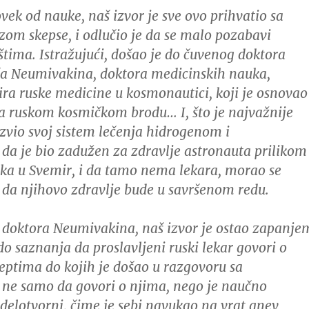
ovek od nauke, naš izvor je sve ovo prihvatio sa
m skepse, i odlučio je da se malo pozabavi
štima.
Istražujući, došao je do čuvenog doktora
ča Neumivakina, doktora medicinskih nauka,
ira ruske medicine u kosmonautici, koji je osnovao
a ruskom kosmičkom brodu… I, što je najvažnije
razvio svoj sistem lečenja hidrogenom i
da je bio zadužen za zdravlje astronauta prilikom
ka u Svemir, i da tamo nema lekara, morao se
o da njihovo zdravlje bude u savršenom redu.
d doktora Neumivakina, naš izvor je ostao zapanje
do saznanja da proslavljeni ruski lekar govori o
eptima do kojih je došao u razgovoru sa
I ne samo da govori o njima, nego je naučno
delotvorni, čime je sebi navukao na vrat gnev