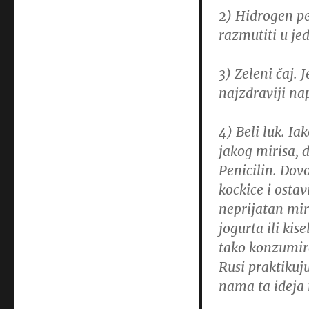
2)
Hidrogen pe
razmutiti u jed
3)
Zeleni čaj. 
najzdraviji na
4) Beli luk. I
jakog mirisa, 
Penicilin.
Dovo
kockice i ostav
neprijatan mir
jogurta ili kis
tako konzumira
Rusi praktikuj
nama ta ideja 