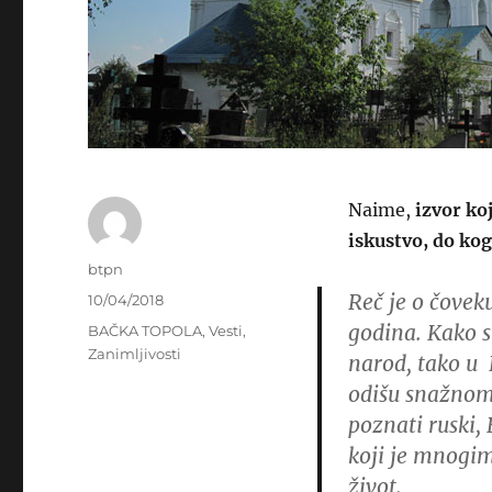
Naime,
izvor ko
iskustvo, do kog
Author
btpn
Reč je o čoveku
Posted
10/04/2018
on
godina. Kako s
Categories
BAČKA TOPOLA
,
Vesti
,
Zanimljivosti
narod, tako u R
odišu snažno
poznati ruski,
koji je mnogi
život.