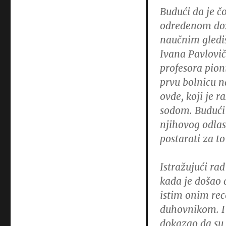
Budući da je č
određenom dozo
naučnim gledi
Ivana Pavlovi
profesora pion
prvu bolnicu n
ovde, koji je 
sodom.
Budući 
njihovog odlas
postarati za t
Istražujući ra
kada je došao 
istim onim rec
duhovnikom.
dokazao da su 