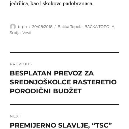
jedrilica, kao i skokove padobranaca.
Author
Posted
Categories
btpn
30/08/2018
Bačka Topola
,
BAČKA TOPOLA
,
on
Srbija
,
Vesti
Post
PREVIOUS
navigation
BESPLATAN PREVOZ ZA
Previous
post:
SREDNJOŠKOLCE RASTERETIO
PORODIČNI BUDŽET
NEXT
PREMIJERNO SLAVLJE, “TSC”
Next