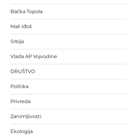
Bačka Topola
Mali Iđoš
Srbija
Vlada AP Vojvodine
DRUŠTVO
Politika
Privreda
Zanimljivosti
Ekologija