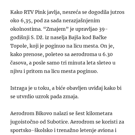
Kako RTV Pink javlja, nesreća se dogodila jutros
oko 6,35, pod za sada nerazjašnjenim
okolnostima. “Zmajem” je upravljao 39-
godišnji S. Dž. iz naselja Bajša kod Bačke
Topole, koji je poginuo na licu mesta. On je,
kako prenose, poleteo sa aerodroma u 6.30
časova, a posle samo tri minuta leta sleteo u
njivu i pritom na licu mesta poginuo.
Istraga je u toku, a biće obavljen uviđaj kako bi
se utvrdio uzrok pada zmaja.
Aerodrom Bikovo nalazi se šest kilometara
jugoistočno od Subotice. Aerodrom se koristi za
sportsko-školsko i trenažno letenje aviona i