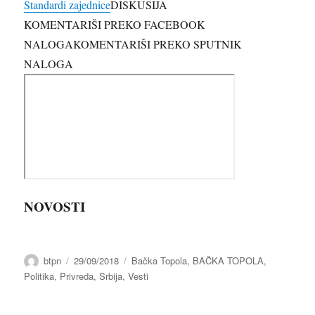
Standardi zajednice
DISKUSIJA
KOMENTARIŠI PREKO FACEBOOK
NALOGA
KOMENTARIŠI PREKO SPUTNIK
NALOGA
NOVOSTI
Author
Posted
Categories
btpn
29/09/2018
Bačka Topola
,
BAČKA TOPOLA
,
on
Politika
,
Privreda
,
Srbija
,
Vesti