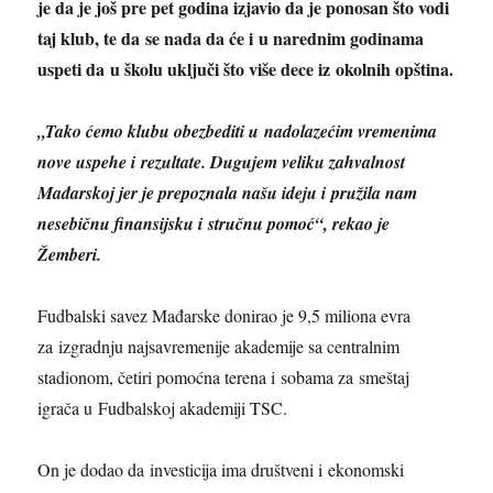
je da je još pre pet godina izjavio da je ponosan što vodi
taj klub, te da se nada da će i u narednim godinama
uspeti da u školu uključi što više dece iz okolnih opština.
„Tako ćemo klubu obezbediti u nadolazećim vremenima
nove uspehe i rezultate. Dugujem veliku zahvalnost
Mađarskoj jer je prepoznala našu ideju i pružila nam
nesebičnu finansijsku i stručnu pomoć“, rekao je
Žemberi.
Fudbalski savez Mađarske donirao je 9,5 miliona evra
za izgradnju najsavremenije akademije sa centralnim
stadionom, četiri pomoćna terena i sobama za smeštaj
igrača u Fudbalskoj akademiji TSC.
On je dodao da investicija ima društveni i ekonomski