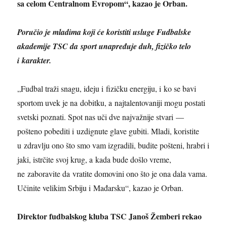
sa celom Centralnom Evropom“, kazao je Orban.
Poručio je mladima koji će koristiti usluge Fudbalske
akademije TSC da sport unapređuje duh, fizičko telo
i karakter.
„Fudbal traži snagu, ideju i fizičku energiju, i ko se bavi
sportom uvek je na dobitku, a najtalentovaniji mogu postati
svetski poznati. Spot nas uči dve najvažnije stvari —
pošteno pobediti i uzdignute glave gubiti. Mladi, koristite
u zdravlju ono što smo vam izgradili, budite pošteni, hrabri i
jaki, istrčite svoj krug, a kada bude došlo vreme,
ne zaboravite da vratite domovini ono što je ona dala vama.
Učinite velikim Srbiju i Mađarsku“, kazao je Orban.
Direktor fudbalskog kluba TSC Janoš Žemberi rekao