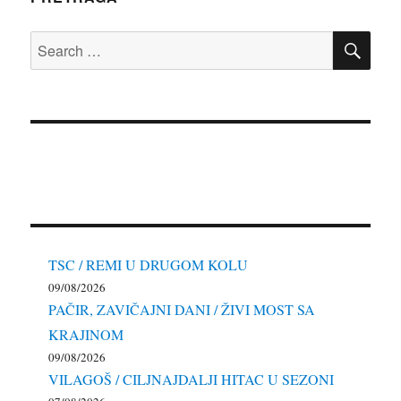
SE
Search
for:
TSC / REMI U DRUGOM KOLU
09/08/2026
PAČIR, ZAVIČAJNI DANI / ŽIVI MOST SA
KRAJINOM
09/08/2026
VILAGOŠ / CILJNAJDALJI HITAC U SEZONI