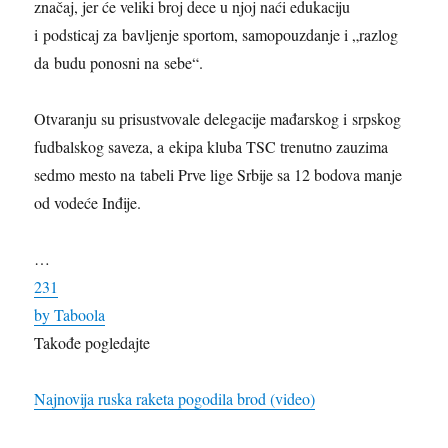
značaj, jer će veliki broj dece u njoj naći edukaciju
i podsticaj za bavljenje sportom, samopouzdanje i „razlog
da budu ponosni na sebe“.
Otvaranju su prisustvovale delegacije mađarskog i srpskog
fudbalskog saveza, a ekipa kluba TSC trenutno zauzima
sedmo mesto na tabeli Prve lige Srbije sa 12 bodova manje
od vodeće Inđije.
…
23
1
by Taboola
Takođe pogledajte
Najnovija ruska raketa pogodila brod (video)