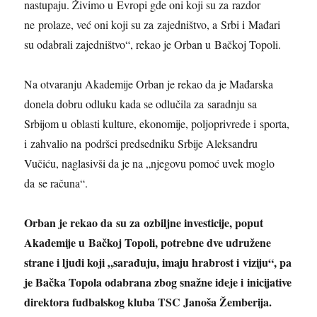
nastupaju. Živimo u Evropi gde oni koji su za razdor
ne prolaze, već oni koji su za zajedništvo, a Srbi i Mađari
su odabrali zajedništvo“, rekao je Orban u Bačkoj Topoli.
Na otvaranju Akademije Orban je rekao da je Mađarska
donela dobru odluku kada se odlučila za saradnju sa
Srbijom u oblasti kulture, ekonomije, poljoprivrede i sporta,
i zahvalio na podršci predsedniku Srbije Aleksandru
Vučiću, naglasivši da je na „njegovu pomoć uvek moglo
da se računa“.
Orban je rekao da su za ozbiljne investicije, poput
Akademije u Bačkoj Topoli, potrebne dve udružene
strane i ljudi koji „sarađuju, imaju hrabrost i viziju“, pa
je Bačka Topola odabrana zbog snažne ideje i inicijative
direktora fudbalskog kluba TSC Janoša Žemberija.