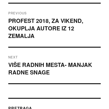
Post
PREVIOUS
navigation
PROFEST 2018, ZA VIKEND,
Previous
OKUPLJA AUTORE IZ 12
post:
ZEMALJA
NEXT
VIŠE RADNIH MESTA- MANJAK
Next
RADNE SNAGE
post:
PRETRAGA