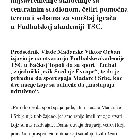
najsavremenije akademije sa
centralnim stadionom, četiri pomoćna
terena i sobama za smeštaj igrača
u Fudbalskoj akademiji TSC.
Predsednik Vlade Mađarske Viktor Orban
izjavio je na otvaranju Fudbalske akademije
TSC u Bačkoj Topoli da su sport i fudbal
„zajednički jezik Srednje Evrope“, te da je
prirodno da sport spaja Mađare i Srbe, kao
dve nacije koje su odlučile da „nastupaju
udruženo“.
„Prirodno je da sport spaja ljude, ali u slučaju Mađarske
i Srbije nije uobičajeno, jer smo ranije imali mnogo stvari
koje su nas razdvajale. Danas duvaju drugačiji vetrovi koji
pomažu u prosperitetu onima koji sarađuju i združeno