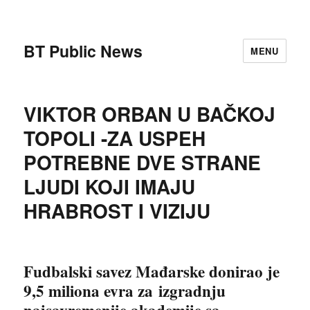
BT Public News
MENU
VIKTOR ORBAN U BAČKOJ
TOPOLI -ZA USPEH
POTREBNE DVE STRANE
LJUDI KOJI IMAJU
HRABROST I VIZIJU
Fudbalski savez Mađarske donirao je
9,5 miliona evra za izgradnju