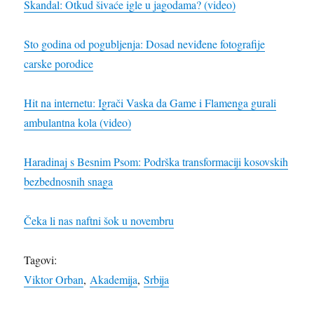
Skandal: Otkud šivaće igle u jagodama? (video)
Sto godina od pogubljenja: Dosad neviđene fotografije
carske porodice
Hit na internetu: Igrači Vaska da Game i Flamenga gurali
ambulantna kola (video)
Haradinaj s Besnim Psom: Podrška transformaciji kosovskih
bezbednosnih snaga
Čeka li nas naftni šok u novembru
Tagovi:
Viktor Orban
,
Akademija
,
Srbija