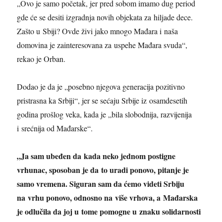
„Ovo je samo početak, jer pred sobom imamo dug period
gde će se desiti izgradnja novih objekata za hiljade dece.
Zašto u Sbiji? Ovde živi jako mnogo Mađara i naša
domovina je zainteresovana za uspehe Mađara svuda“,
rekao je Orban.
Dodao je da je „posebno njegova generacija pozitivno
pristrasna ka Srbiji“, jer se sećaju Srbije iz osamdesetih
godina prošlog veka, kada je „bila slobodnija, razvijenija
i srećnija od Mađarske“.
„Ja sam ubeđen da kada neko jednom postigne
vrhunac, sposoban je da to uradi ponovo, pitanje je
samo vremena. Siguran sam da ćemo videti Srbiju
na vrhu ponovo, odnosno na više vrhova, a Mađarska
je odlučila da joj u tome pomogne u znaku solidarnosti