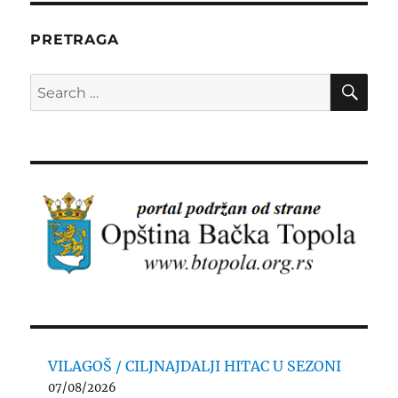
PRETRAGA
SE
Search
for:
VILAGOŠ / CILJNAJDALJI HITAC U SEZONI
07/08/2026