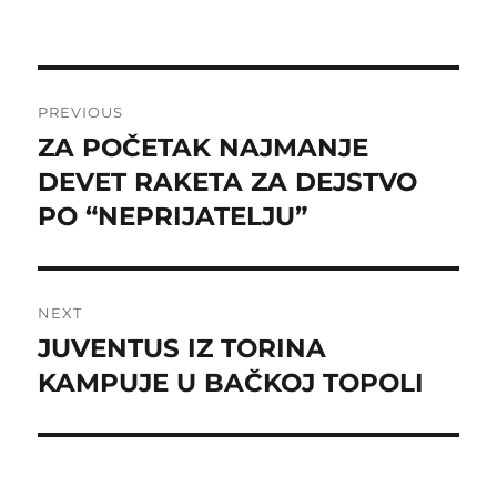
Post
PREVIOUS
navigation
ZA POČETAK NAJMANJE
Previous
post:
DEVET RAKETA ZA DEJSTVO
PO “NEPRIJATELJU”
NEXT
JUVENTUS IZ TORINA
Next
post:
KAMPUJE U BAČKOJ TOPOLI