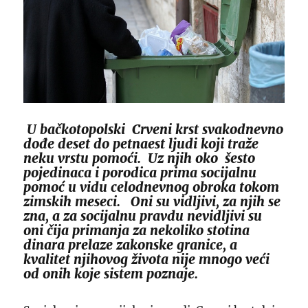
U bačkotopolski Crveni krst svakodnevno
dođe deset do petnaest ljudi koji traže
neku vrstu pomoći. Uz njih oko šesto
pojedinaca i porodica prima socijalnu
pomoć u vidu celodnevnog obroka tokom
zimskih meseci. Oni su vidljivi, za njih se
zna, a za socijalnu pravdu nevidljivi su
oni čija primanja za nekoliko stotina
dinara prelaze zakonske granice, a
kvalitet njihovog života nije mnogo veći
od onih koje sistem poznaje.