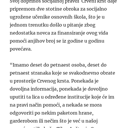
Svoj doprinos socijalnoj pravdi Crveni krst daje
pripremom dve stotine obroka za socijalno
ugrožene učenike osnovnih škola, što je u
jednom trenutku došlo u pitanje zbog
nedostatka novca za finansiranje ovog vida
pomoći anjihov broj se iz godine u godinu
povećava.
“Imamo deset do petnaest osoba, deset do
petnaest stranaka koje se svakodnevno obrate
u prostorije Crvenog krsta. Ponekada je
dovoljna informacija, ponekada je dovoljno
uputiti ta lica u određene institucije koje će im
na pravi način pomoći, a nekada se mora
odgovoriti po nekim paketom hrane,
garderobom ili nečim što je već u našoj