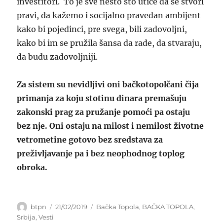
investitori. To je sve nešto što utiče da se stvori
pravi, da kažemo i socijalno pravedan ambijent
kako bi pojedinci, pre svega, bili zadovoljni,
kako bi im se pružila šansa da rade, da stvaraju,
da budu zadovoljniji.
Za sistem su nevidljivi oni bačkotopolčani čija
primanja za koju stotinu dinara premašuju
zakonski prag za pružanje pomoći pa ostaju
bez nje. Oni ostaju na milost i nemilost životne
vetrometine gotovo bez sredstava za
preživljavanje pa i bez neophodnog toplog
obroka.
Author
Posted
Categories
btpn
21/02/2019
Bačka Topola
,
BAČKA TOPOLA
,
on
Srbija
,
Vesti