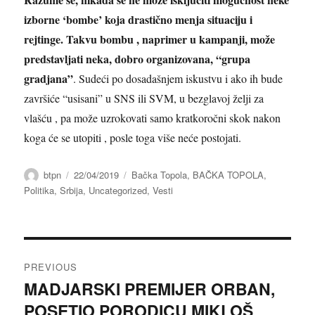
izborne ‘bombe’ koja drastično menja situaciju i
rejtinge. Takvu bombu , naprimer u kampanji, može
predstavljati neka, dobro organizovana, “grupa
gradjana”
. Sudeći po dosadašnjem iskustvu i ako ih bude
završiće “usisani” u SNS ili SVM, u bezglavoj želji za
vlašću , pa može uzrokovati samo kratkoročni skok nakon
koga će se utopiti , posle toga više neće postojati.
Author
Posted
Categories
btpn
22/04/2019
Bačka Topola
,
BAČKA TOPOLA
,
on
Politika
,
Srbija
,
Uncategorized
,
Vesti
Post
PREVIOUS
navigation
MADJARSKI PREMIJER ORBAN,
Previous
POSETIO PORODICU MIKLOŠ
post: