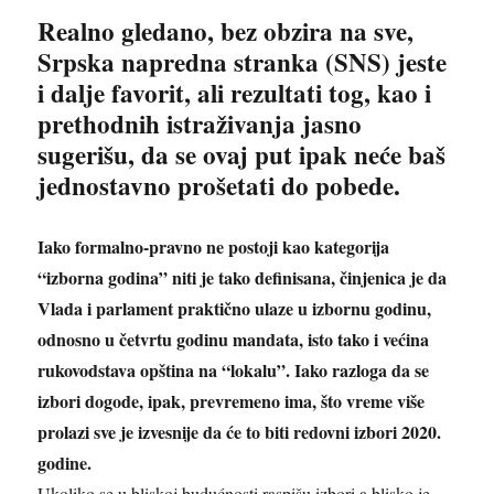
Realno gledano, bez obzira na sve,
Srpska napredna stranka (SNS) jeste
i dalje favorit, ali rezultati tog, kao i
prethodnih istraživanja jasno
sugerišu, da se ovaj put ipak neće baš
jednostavno prošetati do pobede.
Iako formalno-pravno ne postoji kao kategorija
“izborna godina” niti je tako definisana, činjenica je da
Vlada i parlament praktično ulaze u izbornu godinu,
odnosno u četvrtu godinu mandata, isto tako i većina
rukovodstava opština na “lokalu”. Iako razloga da se
izbori dogode, ipak, prevremeno ima, što vreme više
prolazi sve je izvesnije da će to biti redovni izbori 2020.
godine.
Ukoliko se u bliskoj budućnosti raspišu izbori,a blisko je