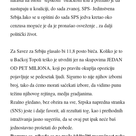
nastupaju u koaliciji, do sada zvanoj, SPS- Jedinstvena
Srbija.Iako se u opštini do sada SPS jedva kretao oko
cenzusa moguće je da je pronašao osveženje , za dalji
politički život.
Za Savez za Srbiju glasalo bi 11,8 posto birča. Koliko je to
u Bačkoj Topoli teško je utvrditi jer na skupovima JEDAN
OD PET MILIONA, koji po pravilu okuplja opoziciju
pojavljuje se pedesetak ljudi. Sigurno to nije njihov izborni
broj, tako da ćemo morati sačekati izbore, da vidimo punu
težinu njihovog rejtinga, medju gradjanima.
Realno gledano, bez obzira na sve, Srpska napredna stranka
(SNS) jeste i dalje favorit, ali rezultati tog, kao i prethodnih
istraživanja jasno sugerišu, da se ovaj put ipak neće baš
jednostavno prošetati do pobede.
Razume se, nikada se ne može isključiti mogućnost neke