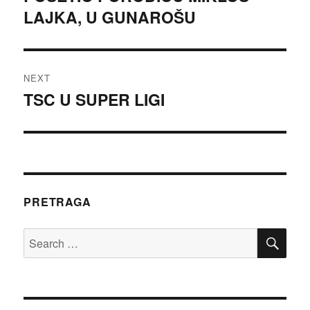
LAJKA, U GUNAROŠU
NEXT
TSC U SUPER LIGI
Next
post:
PRETRAGA
SE
Search
for: