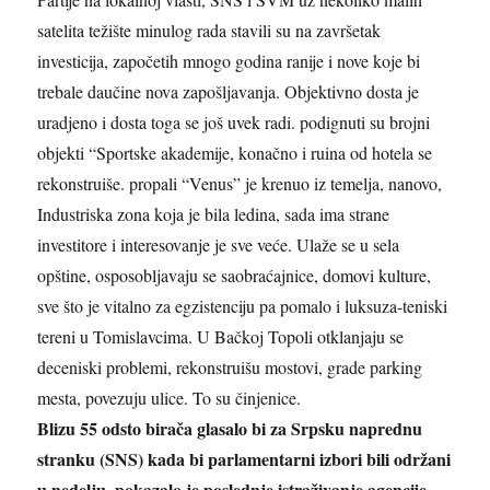
satelita težište minulog rada stavili su na završetak
investicija, započetih mnogo godina ranije i nove koje bi
trebale daučine nova zapošljavanja. Objektivno dosta je
uradjeno i dosta toga se još uvek radi. podignuti su brojni
objekti “Sportske akademije, konačno i ruina od hotela se
rekonstruiše. propali “Venus” je krenuo iz temelja, nanovo,
Industriska zona koja je bila ledina, sada ima strane
investitore i interesovanje je sve veće. Ulaže se u sela
opštine, osposobljavaju se saobraćajnice, domovi kulture,
sve što je vitalno za egzistenciju pa pomalo i luksuza-teniski
tereni u Tomislavcima. U Bačkoj Topoli otklanjaju se
deceniski problemi, rekonstruišu mostovi, grade parking
mesta, povezuju ulice. To su činjenice.
Blizu 55 odsto birača glasalo bi za Srpsku naprednu
stranku (SNS) kada bi parlamentarni izbori bili održani
u nedelju, pokazalo je poslednje istraživanje agencije