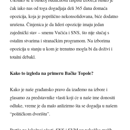
čak iako nas od toga dogadjaja deli 365 dana domaća
opozicija, koja je poprilično nekonsolidovana, biće dodatno
urušena. Činjenica je da lideri opozicije imaju jedan
zajednički stav – smenu Vučića i SNS, što nije slučaj s
ostalim stvarima i stranačkim programom. Na izborima
opozicija u stanju u kom je trenutno mogla bi da doživi i
totalni debakl.
Kako to izgleda na primeru Bačke Topole?
Kako je naše građansko pravo da izađemo na izbore i
glasamo za predstavnike vlasti koji će u naše ime donositi
odluke, vreme je da malo anlizirmo šta se dogadja u našem
“političkom dvorištu”.
Partije na lokalnoj vlasti, SNS i SVM uz nekoliko malih