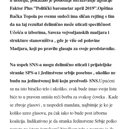
Faktor Plus ”Politički barometar april 2019”.Opština
Bačka Topola po svemu sudeći ima sličan rejting s tim
da na taj rezultat delimično može uticati specifičnost
Učešća u izborima, Saveza vojvodjanskih madjara i
strukture stanovništva , gde je više od polovine
Madjara, koji po pravilu glasaju za svoje predstavnike.
Na uspeh SNS-a mogu delimično uticati i prijateljske
stranke SPS-a i Jedinstvene srbije posebno , ukoliko ne
budu na jedinstvenoj listi koju predvodi- SNS.
Upućeni
su na isto biračko telo i ukoliko, svak bude imao svoju listu
biće to u pravom smislu reči borba za svakog čoveka . Kade
se zbroje glasovi , u raspodeli mandata, najbitnije je ko je
koliko uzeo glasova, pa čak iako to bude post izborna
koalicija. Indikativno je da stranka Jedinstvene Srbije polko
narasta na istom “srpskom” biračkom telu a poznato je da