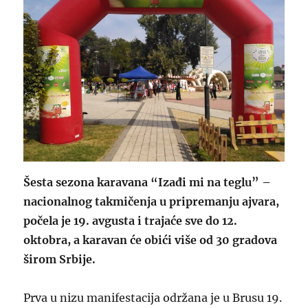
Šesta sezona karavana “Izađi mi na teglu” –
nacionalnog takmičenja u pripremanju ajvara,
počela je 19. avgusta i trajaće sve do 12.
oktobra, a karavan će obići više od 30 gradova
širom Srbije.
Prva u nizu manifestacija održana je u Brusu 19.