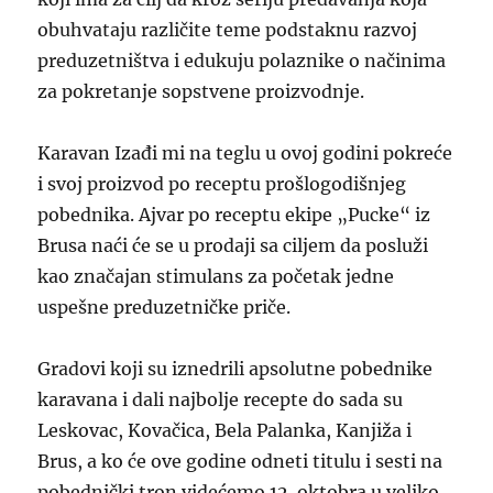
obuhvataju različite teme podstaknu razvoj
preduzetništva i edukuju polaznike o načinima
za pokretanje sopstvene proizvodnje.
Karavan Izađi mi na teglu u ovoj godini pokreće
i svoj proizvod po receptu prošlogodišnjeg
pobednika. Ajvar po receptu ekipe „Pucke“ iz
Brusa naći će se u prodaji sa ciljem da posluži
kao značajan stimulans za početak jedne
uspešne preduzetničke priče.
Gradovi koji su iznedrili apsolutne pobednike
karavana i dali najbolje recepte do sada su
Leskovac, Kovačica, Bela Palanka, Kanjiža i
Brus, a ko će ove godine odneti titulu i sesti na
pobednički tron videćemo 12. oktobra u veliko