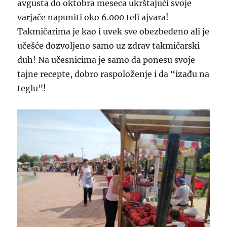
avgusta do oktobra meseca ukrštajući svoje
varjače napuniti oko 6.000 teli ajvara!
Takmičarima je kao i uvek sve obezbeđeno ali je
učešće dozvoljeno samo uz zdrav takmičarski
duh! Na učesnicima je samo da ponesu svoje
tajne recepte, dobro raspoloženje i da “izađu na
teglu”!