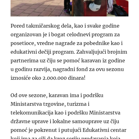
Pored takmičarskog dela, kao i svake godine
organizovan je i bogat celodnevi program za
posetioce, vredne nagrade za pobednike kao i
edukativni dečiji program. Zahvaljujući brojnim
partnerima uz čiju se pomoć karavan iz godine
u godinu razvija, nagradni fond za ovu sezonu
iznosiće oko 2.000.000 dinara!
Od ove sezone, karavan ima i podršku
Ministarstva trgovine, turizma i
telekomunikacija kao i podršku Ministarstva
državne uprave i lokalne samouprave uz čiju
pomoć je pokrenut i putujući Edukativni centar
koji ima za cilj da kroz seriju predavanja koja