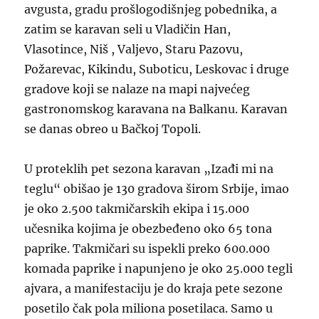
avgusta, gradu prošlogodišnjeg pobednika, a
zatim se karavan seli u Vladičin Han,
Vlasotince, Niš , Valjevo, Staru Pazovu,
Požarevac, Kikindu, Suboticu, Leskovac i druge
gradove koji se nalaze na mapi najvećeg
gastronomskog karavana na Balkanu.​ Karavan
se danas obreo u Bačkoj Topoli.
U proteklih pet sezona karavan „Izađi mi na
teglu“ obišao je 130 gradova širom Srbije, imao
je oko 2.500 takmičarskih ekipa i 15.000
učesnika kojima je obezbeđeno oko 65 tona
paprike. Takmičari su ispekli preko 600.000
komada paprike i napunjeno je oko 25.000 tegli
ajvara, a manifestaciju je do kraja pete sezone
posetilo čak pola miliona posetilaca. Samo u