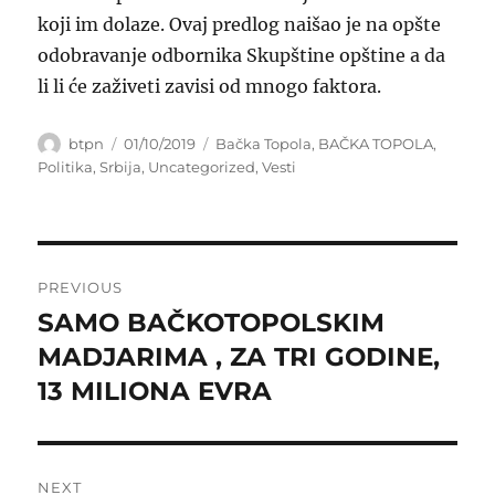
koji im dolaze. Ovaj predlog naišao je na opšte
odobravanje odbornika Skupštine opštine a da
li li će zaživeti zavisi od mnogo faktora.
Author
Posted
Categories
btpn
01/10/2019
Bačka Topola
,
BAČKA TOPOLA
,
on
Politika
,
Srbija
,
Uncategorized
,
Vesti
Post
PREVIOUS
navigation
SAMO BAČKOTOPOLSKIM
Previous
post:
MADJARIMA , ZA TRI GODINE,
13 MILIONA EVRA
NEXT