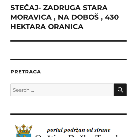
STEČAJ- ZADRUGA STARA
Next
post:
MORAVICA , NA DOBOŠ , 430
HEKTARA ORANICA
PRETRAGA
SE
Search
for: