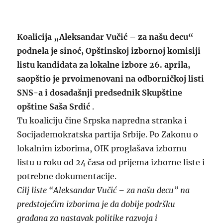
Koalicija „Aleksandar Vučić – za našu decu“
podnela je sinoć, Opštinskoj izbornoj komisiji
listu kandidata za lokalne izbore 26. aprila,
saopštio je prvoimenovani na odborničkoj listi
SNS-a i dosadašnji predsednik Skupštine
opštine Saša Srdić
.
Tu koaliciju čine Srpska napredna stranka i
Socijademokratska partija Srbije. Po Zakonu o
lokalnim izborima, OIK proglašava izbornu
listu u roku od 24 časa od prijema izborne liste i
potrebne dokumentacije.
Cilj liste “Aleksandar Vučić – za našu decu” na
predstojećim izborima je da dobije podršku
građana za nastavak politike razvoja i