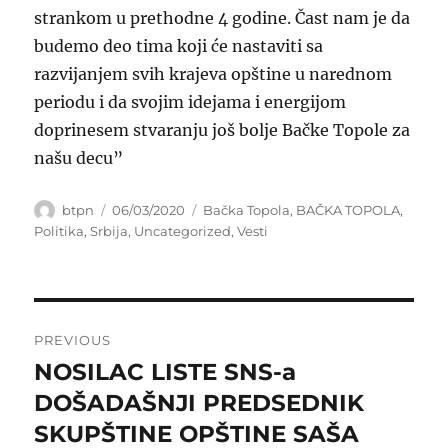
strankom u prethodne 4 godine. Čast nam je da
budemo deo tima koji će nastaviti sa
razvijanjem svih krajeva opštine u narednom
periodu i da svojim idejama i energijom
doprinesem stvaranju još bolje Bačke Topole za
našu decu”
Author
Posted
Categories
btpn
06/03/2020
Bačka Topola
,
BAČKA TOPOLA
,
on
Politika
,
Srbija
,
Uncategorized
,
Vesti
Post
PREVIOUS
navigation
NOSILAC LISTE SNS-a
Previous
post:
DOŠADAŠNJI PREDSEDNIK
SKUPŠTINE OPŠTINE SAŠA