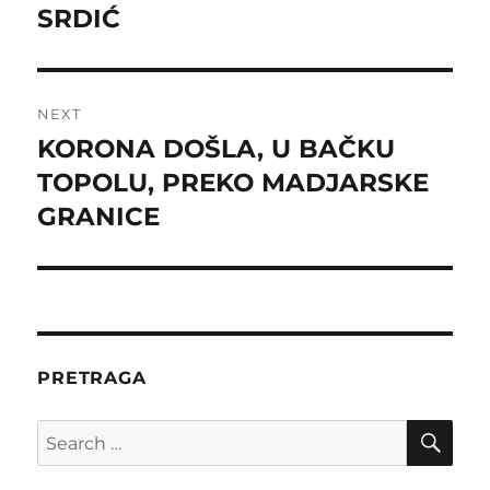
SRDIĆ
NEXT
KORONA DOŠLA, U BAČKU
Next
post:
TOPOLU, PREKO MADJARSKE
GRANICE
PRETRAGA
SE
Search
for: