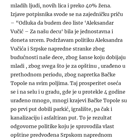
mladih ljudi, novih lica i preko 40% žena.
Izjave potpisnika svode se na zajedničku priču
– “Odluka da budem deo liste ‘Aleksandar
Vučić – Za našu decu‘ bila je jednostavna i
doneta srcem. Podržavam politiku Aleksandra
Vučića i Srpske napredne stranke zbog
budućnosti naše dece, zbog šanse koju dobijaju
mladi , zbog svega što je za opštinu , urađeno u
prethodnom periodu, zbog napretka Bačke
Topole na svim poljima. Taj prosperitet oseća
se i na selu i u gradu, gde je u protekle 4 godine
urađeno mnogo, mnogi krajevi Bačke Topole su
po prvi put dobili parkić, igralište, pa čak i
kanalizaciju i asfaltiran put. To je rezultat
odgovorne politike koju je sprovodila vlast
opštine predvođena Srpskom naprednom