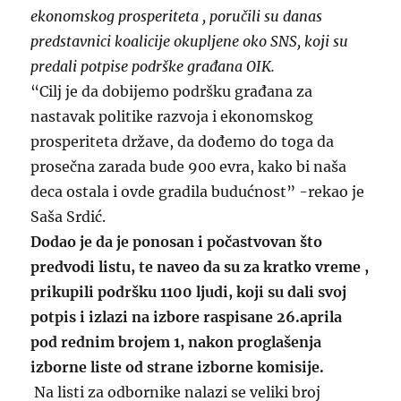
ekonomskog prosperiteta , poručili su danas
predstavnici koalicije okupljene oko SNS, koji su
predali potpise podrške građana OIK.
“Cilj je da dobijemo podršku građana za
nastavak politike razvoja i ekonomskog
prosperiteta države, da dođemo do toga da
prosečna zarada bude 900 evra, kako bi naša
deca ostala i ovde gradila budućnost” -rekao je
Saša Srdić.
Dodao je da je ponosan i počastvovan što
predvodi listu, te naveo da su za kratko vreme ,
prikupili podršku 1100 ljudi, koji su dali svoj
potpis i izlazi na izbore raspisane 26.aprila
pod rednim brojem 1, nakon proglašenja
izborne liste od strane izborne komisije.
Na listi za odbornike nalazi se veliki broj