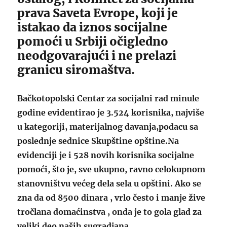
prava Saveta Evrope, koji je
istakao da iznos socijalne
pomoći u Srbiji očigledno
neodgovarajući i ne prelazi
granicu siromaštva.
Bačkotopolski Centar za socijalni rad minule
godine evidentirao je 3.524 korisnika, najviše
u kategoriji, materijalnog davanja,podacu sa
poslednje sednice Skupštine opštine.Na
evidenciji je i 528 novih korisnika socijalne
pomoći, što je, sve ukupno, ravno celokupnom
stanovništvu većeg dela sela u opštini. Ako se
zna da od 8500 dinara , vrlo često i manje žive
tročlana domaćinstva , onda je to gola glad za
veliki deo naših sugradjana.