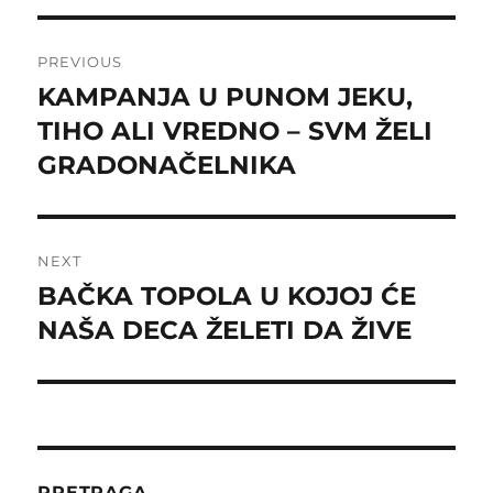
Post
PREVIOUS
navigation
KAMPANJA U PUNOM JEKU,
Previous
post:
TIHO ALI VREDNO – SVM ŽELI
GRADONAČELNIKA
NEXT
BAČKA TOPOLA U KOJOJ ĆE
Next
post:
NAŠA DECA ŽELETI DA ŽIVE
PRETRAGA