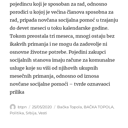
pojedincu koji je sposoban za rad, odnosno
porodici u kojoj je većina članova sposobna za
rad, pripada novčana socijalna pomoć u trajanju
do devet meseci u toku kalendarske godine.
Tokom preostala tri meseca, mnogi ostaju bez
ikakvih primanja i ne mogu da zadovolje ni
osnovne životne potrebe. Pojedini zakupci
socijalnih stanova imaju račune za komunalne
usluge koje su viši od njihovih ukupnih
mesečnih primanja, odnosno od iznosa
novčane socijalne pomoći – tvrde oznavaoci
prilika
Author
Posted
Categories
btpn
25/05/2020
Bačka Topola
,
BAČKA TOPOLA
,
on
Politika
,
Srbija
,
Vesti