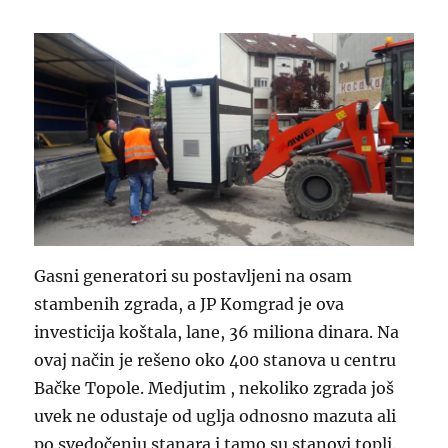
Gasni generatori su postavljeni na osam
stambenih zgrada, a JP Komgrad je ova
investicija koštala, lane, 36 miliona dinara. Na
ovaj način je rešeno oko 400 stanova u centru
Bačke Topole. Medjutim , nekoliko zgrada još
uvek ne odustaje od uglja odnosno mazuta ali
po svedočenju stanara i tamo su stanovi topli.