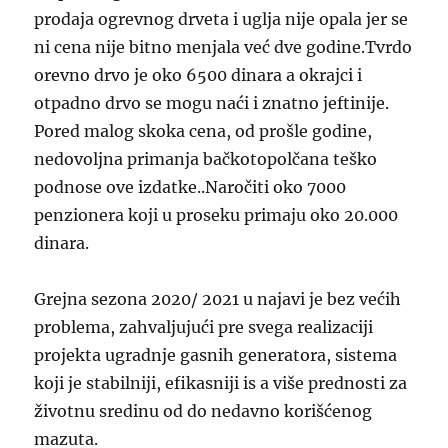
prodaja ogrevnog drveta i uglja nije opala jer se
ni cena nije bitno menjala već dve godine.Tvrdo
orevno drvo je oko 6500 dinara a okrajci i
otpadno drvo se mogu naći i znatno jeftinije.
Pored malog skoka cena, od prošle godine,
nedovoljna primanja bačkotopolčana teško
podnose ove izdatke..Naročiti oko 7000
penzionera koji u proseku primaju oko 20.000
dinara.
Grejna sezona 2020/ 2021 u najavi je bez većih
problema, zahvaljujući pre svega realizaciji
projekta ugradnje gasnih generatora, sistema
koji je stabilniji, efikasniji is a više prednosti za
životnu sredinu od do nedavno korišćenog
mazuta.