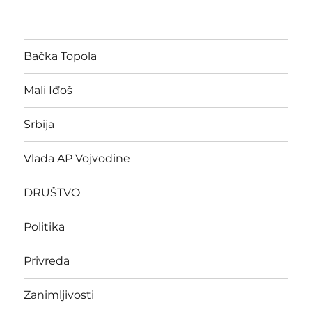
Bačka Topola
Mali Iđoš
Srbija
Vlada AP Vojvodine
DRUŠTVO
Politika
Privreda
Zanimljivosti