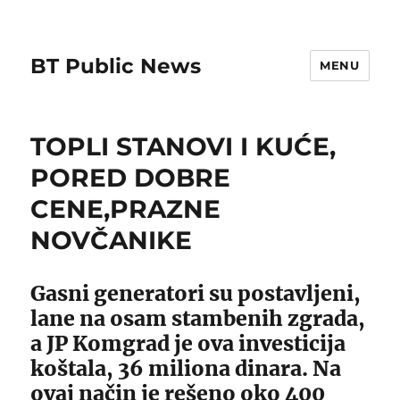
BT Public News
MENU
TOPLI STANOVI I KUĆE,
PORED DOBRE
CENE,PRAZNE
NOVČANIKE
Gasni generatori su postavljeni,
lane na osam stambenih zgrada,
a JP Komgrad je ova investicija
koštala, 36 miliona dinara. Na
ovaj način je rešeno oko 400