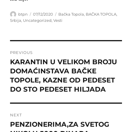
Author
Posted
Categories
btpn
07/12/2020
Bačka Topola
,
BAČKA TOPOLA
,
on
Srbija
,
Uncategorized
,
Vesti
Post
PREVIOUS
navigation
KARANTIN U VELIKOM BROJU
Previous
post:
DOMAĆINSTAVA BAČKE
TOPOLE, KAZNE OD PEDESET
DO STO PEDESET HILJADA
NEXT
PENZIONERIMA,ZA SVETOG
Next