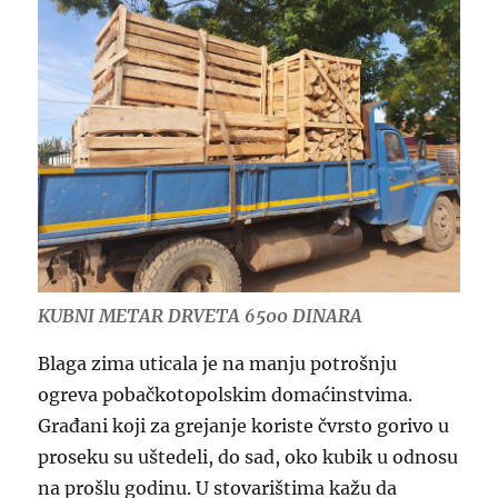
KUBNI METAR DRVETA 6500 DINARA
Blaga zima uticala je na manju potrošnju
ogreva pobačkotopolskim domaćinstvima.
Građani koji za grejanje koriste čvrsto gorivo u
proseku su uštedeli, do sad, oko kubik u odnosu
na prošlu godinu. U stovarištima kažu da