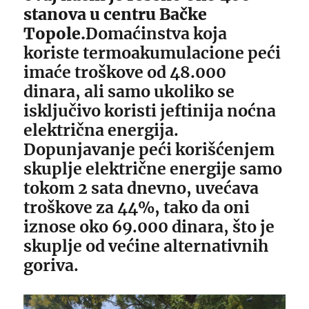
stanova u centru Bačke
Topole.
Domaćinstva koja
koriste termoakumulacione peći
imaće troškove od 48.000
dinara, ali samo ukoliko se
isključivo koristi jeftinija noćna
električna energija.
Dopunjavanje peći korišćenjem
skuplje električne energije samo
tokom 2 sata dnevno, uvećava
troškove za 44%, tako da oni
iznose oko 69.000 dinara, što je
skuplje od većine alternativnih
goriva.