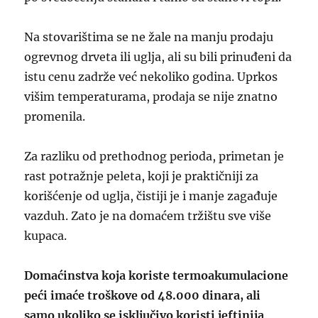
Na stovarištima se ne žale na manju prodaju
ogrevnog drveta ili uglja, ali su bili prinuđeni da
istu cenu zadrže već nekoliko godina. Uprkos
višim temperaturama, prodaja se nije znatno
promenila.
Za razliku od prethodnog perioda, primetan je
rast potražnje peleta, koji je praktičniji za
korišćenje od uglja, čistiji je i manje zagađuje
vazduh. Zato je na domaćem tržištu sve više
kupaca.
Domaćinstva koja koriste termoakumulacione
peći imaće troškove od 48.000 dinara, ali
samo ukoliko se isključivo koristi jeftinija