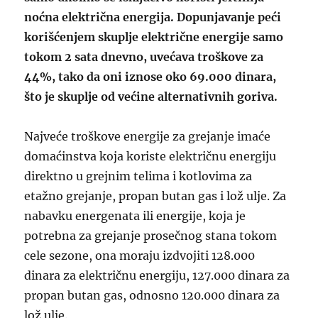
noćna električna energija. Dopunjavanje peći
korišćenjem skuplje električne energije samo
tokom 2 sata dnevno, uvećava troškove za
44%, tako da oni iznose oko 69.000 dinara,
što je skuplje od većine alternativnih goriva.
Najveće troškove energije za grejanje imaće
domaćinstva koja koriste električnu energiju
direktno u grejnim telima i kotlovima za
etažno grejanje, propan butan gas i lož ulje. Za
nabavku energenata ili energije, koja je
potrebna za grejanje prosečnog stana tokom
cele sezone, ona moraju izdvojiti 128.000
dinara za električnu energiju, 127.000 dinara za
propan butan gas, odnosno 120.000 dinara za
lož ulje.