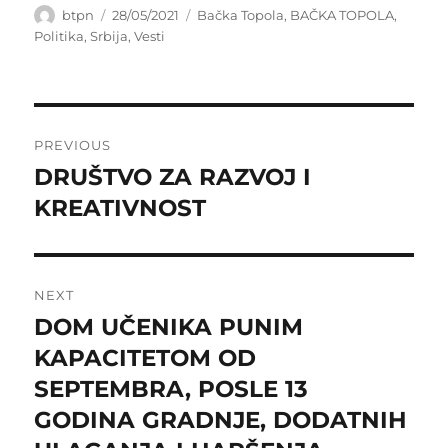
Author
Posted
Categories
btpn
28/05/2021
Bačka Topola
,
BAČKA TOPOLA
,
on
Politika
,
Srbija
,
Vesti
Post
PREVIOUS
navigation
DRUŠTVO ZA RAZVOJ I
Previous
post:
KREATIVNOST
NEXT
DOM UČENIKA PUNIM
Next
post:
KAPACITETOM OD
SEPTEMBRA, POSLE 13
GODINA GRADNJE, DODATNIH