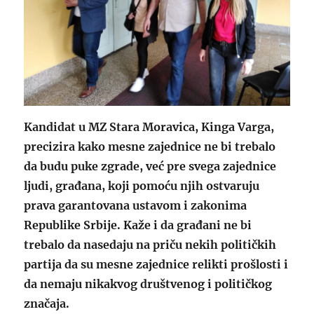
Kandidat u MZ Stara Moravica, Kinga Varga,
precizira kako mesne zajednice ne bi trebalo
da budu puke zgrade, već pre svega zajednice
ljudi, građana, koji pomoću njih ostvaruju
prava garantovana ustavom i zakonima
Republike Srbije. Kaže i da građani ne bi
trebalo da nasedaju na priču nekih političkih
partija da su mesne zajednice relikti prošlosti i
da nemaju nikakvog društvenog i političkog
značaja.