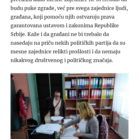
budu puke zgrade, već pre svega zajednice ljudi,
građana, koji pomoću njih ostvaruju prava
garantovana ustavom i zakonima Republike
Srbije. Kaže i da građani ne bi trebalo da
nasedaju na priču nekih političkih partija da su
mesne zajednice relikti prošlosti i da nemaju
nikakvog društvenog i političkog značaja.