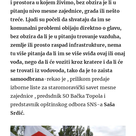
i prostora u kojem živimo, bez obzira je li u
pitanju nivo mesne zajednice, grada ili nešto
treće. Ljudi su počeli da shvataju da im se
komunalni problemi obijaju direktno o glavu,
bez obzira da li je u pitanju trovanje vazduha,
zemlje ili prosto raspad infrastrukture, nema
tu više pitanja da li im se više sviđa ovaj ili onaj
vođa, nego da li će voziti kroz kratere i da li će
se trovati iz vodovoda, tako da je to zaista
samoodbrana
-rekao je , prilikom predaje
izborne liste za staromoravički savet mesne
zajednice , predsdnik SO Bačka Topola i
predstavnik opštinskog odbora SNS-a
Saša
Srdić.