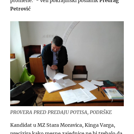
promene.”- veli pokrajinski poslanik
Predrag
Petrović
PROVERA PRED PREDAJU POTISA, PODRŠKE
Kandidat u MZ Stara Moravica, Kinga Varga,
precizira kako mesne zajednice ne bi trebalo da