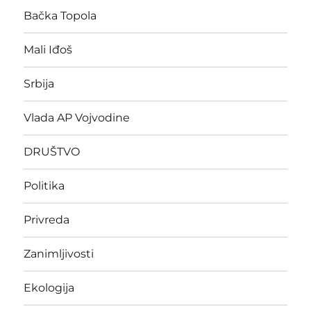
Bačka Topola
Mali Iđoš
Srbija
Vlada AP Vojvodine
DRUŠTVO
Politika
Privreda
Zanimljivosti
Ekologija