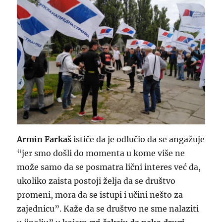
Armin Farkaš
ističe da je odlučio da se angažuje
“jer smo došli do momenta u kome više ne
može samo da se posmatra lični interes već da,
ukoliko zaista postoji želja da se društvo
promeni, mora da se istupi i učini nešto za
zajednicu”. Kaže da se društvo ne sme nalaziti