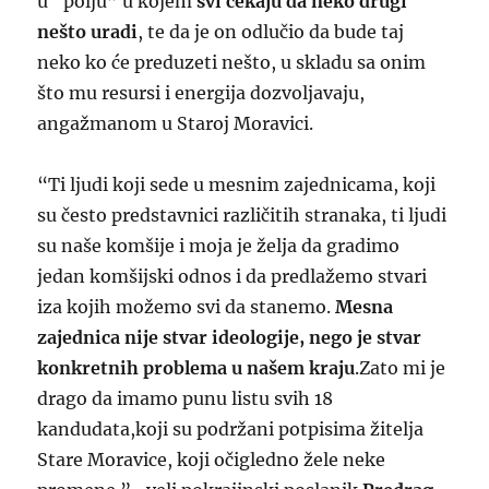
u “polju” u kojem
svi čekaju da neko drugi
nešto uradi
, te da je on odlučio da bude taj
neko ko će preduzeti nešto, u skladu sa onim
što mu resursi i energija dozvoljavaju,
angažmanom u Staroj Moravici.
“Ti ljudi koji sede u mesnim zajednicama, koji
su često predstavnici različitih stranaka, ti ljudi
su naše komšije i moja je želja da gradimo
jedan komšijski odnos i da predlažemo stvari
iza kojih možemo svi da stanemo.
Mesna
zajednica nije stvar ideologije, nego je stvar
konkretnih problema u našem kraju
.Zato mi je
drago da imamo punu listu svih 18
kandudata,koji su podržani potpisima žitelja
Stare Moravice, koji očigledno žele neke