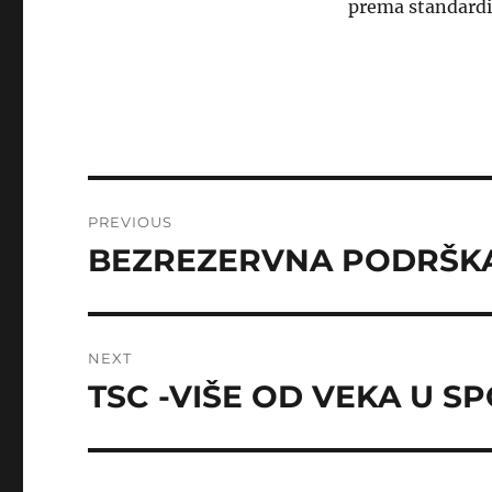
prema standardi
Post
PREVIOUS
navigation
BEZREZERVNA PODRŠKA
Previous
post:
NEXT
TSC -VIŠE OD VEKA U S
Next
post: