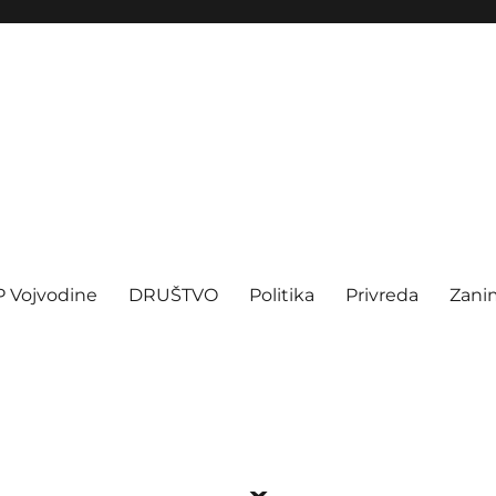
P Vojvodine
DRUŠTVO
Politika
Privreda
Zanim