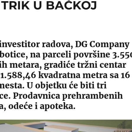
 TRIK U BAČKOJ
 investitor radova, DG Company
botice, na parceli površine 3.55
h metara, gradiće tržni centar
 1.588,46 kvadratna metra sa 16
esta. U objetku će biti tri
ce. Prodavnica prehrambenih
, odeće i apoteka.