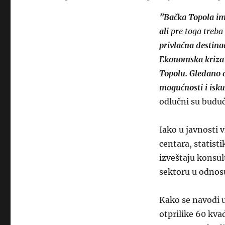
”Bačka Topola ima
ali
pre toga treba 
privlačna destinac
Ekonomska kriza j
Topolu. Gledano 
mogućnosti i isku
odlučni su buduć
Iako u javnosti v
centara, statist
izveštaju konsu
sektoru u odnosu
Kako se navodi u 
otprilike 60 kva