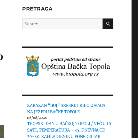
PRETRAGA
SEARCH
Search
for:
0
ZAKAZAN “BOJ” SRPSKIH RIBOLOVACA,
NA JEZERU BAČKE TOPOLE
06/08/2026
TROPSKI DAN U BAČKOJ TOPOLI / VEĆ U 10
SATI, TEMPERATURA + 35, DNEVNA OD
39-40. ZAHLADJENJE U PONEDELJAK