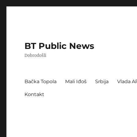
BT Public News
Dobrodošli
Bačka Topola
Mali Iđoš
Srbija
Vlada A
Kontakt