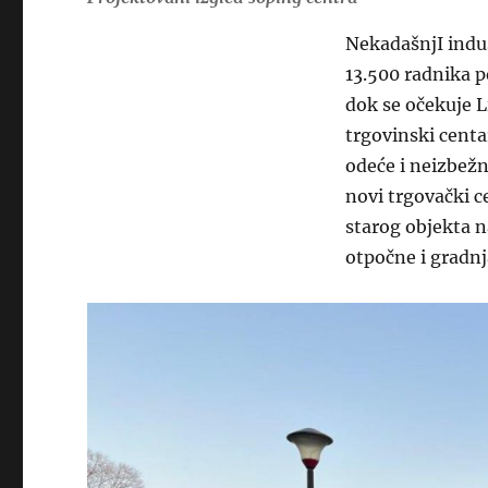
NekadašnjI indus
13.500 radnika p
dok se očekuje L
trgovinski centa
odeće i neizbežn
novi trgovački c
starog objekta na
otpočne i gradnj