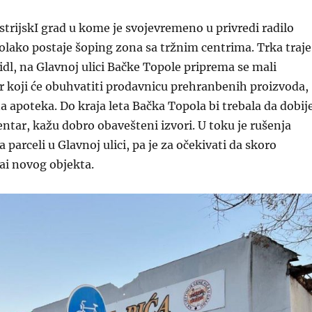
trijskI grad u kome je svojevremeno u privredi radilo
olako postaje šoping zona sa tržnim centrima. Trka traje 
idl, na Glavnoj ulici Bačke Topole priprema se mali
r koji će obuhvatiti prodavnicu prehranbenih proizvoda,
a apoteka. Do kraja leta Bačka Topola bi trebala da dobij
entar, kažu dobro obavešteni izvori. U toku je rušenja
 parceli u Glavnoj ulici, pa je za očekivati da skoro
ai novog objekta.