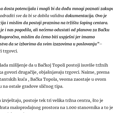
 dosta potencijala i mogli bi da dođu mnogi poznati zakupc
odraditi sve da bi se dobila validna
dokumentacija. Ovo je
ija i mislim da postoji praznina na tržištu šoping centara.
e i nas pogodila, ali nećemo odustati od planova za Bačku
dugoročno, mislim da ćemo biti uspješni jer imamo
stva da se izborimo da svim izazovima u poslovanju”
–
i trgovci.
lada mišljenje da u Bačkoj Topoli postoji isuviše tržnih
ika govori drugačije, objašnjavaju trgovci. Naime, prema
ltantskih kuća , Bačka Topola, veoma zaostaje u ovom
 na ostale gradove sličnog tipa.
izvještaju, postoje tek tri velika tržna centra, što je
drata maloprodajnog prostora na 1.000 stanovnika a to je