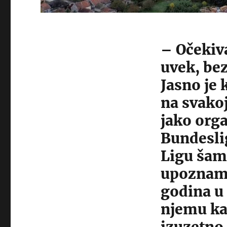
– Očekiv
uvek, bez
Jasno je 
na svakoj
jako orga
Bundeslig
Ligu šam
upoznam K
godina u 
njemu kao