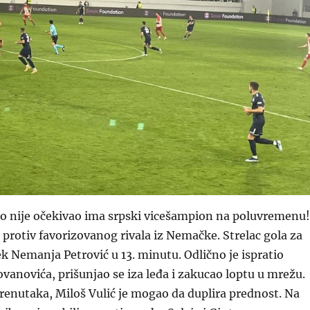
ko nije očekivao ima srpski vicešampion na poluvremenu!
i protiv favorizovanog rivala iz Nemačke. Strelac gola za
bek Nemanja Petrović u 13. minutu. Odlično je ispratio
ovanovića, prišunjao se iza leđa i zakucao loptu u mrežu.
enutaka, Miloš Vulić je mogao da duplira prednost. Na