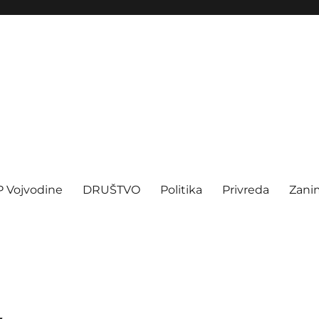
P Vojvodine
DRUŠTVO
Politika
Privreda
Zanim