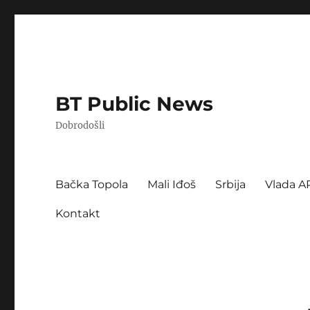
BT Public News
Dobrodošli
Bačka Topola
Mali Iđoš
Srbija
Vlada A
Kontakt