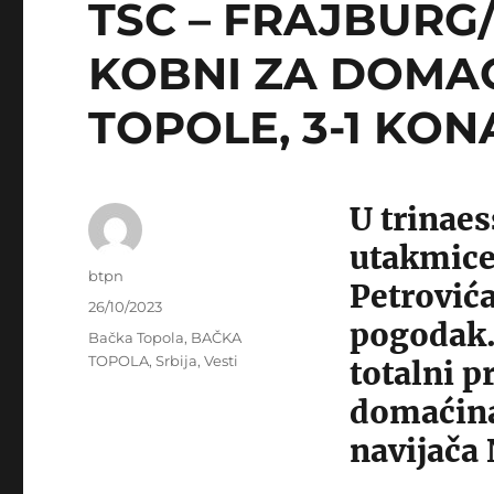
TSC – FRAJBURG/
KOBNI ZA DOMAĆ
TOPOLE, 3-1 KO
U trinae
utakmice,
Author
btpn
Petrovića
Posted
26/10/2023
pogodak.
on
Categories
Bačka Topola
,
BAČKA
TOPOLA
,
Srbija
,
Vesti
totalni p
domaćina
navijača