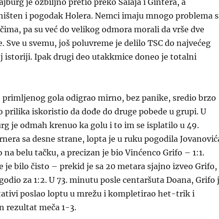
ajburg je ozbiljno pretio preko Salaja i Gintera, a
ništen i pogodak Holera. Nemci imaju mnogo problema s
čima, pa su već do velikog odmora morali da vrše dve
 Sve u svemu, još poluvreme je delilo TSC do najvećeg
j istoriji. Ipak drugi deo utakkmice doneo je totalni
e primljenog gola odigrao mirno, bez panike, sredio brzo
o prilika iskoristio da dođe do druge pobede u grupi. U
rg je odmah krenuo ka golu i to im se isplatilo u 49.
nera sa desne strane, lopta je u ruku pogodila Jovanović
 na belu tačku, a precizan je bio Vinćenco Grifo – 1:1.
 je bilo čisto – prekid je sa 20 metara sjajno izveo Grifo,
ogodio za 1:2. U 73. minutu posle centaršuta Doana, Grifo 
tativi poslao loptu u mrežu i kompletirao het-trik i
n rezultat meča 1-3.