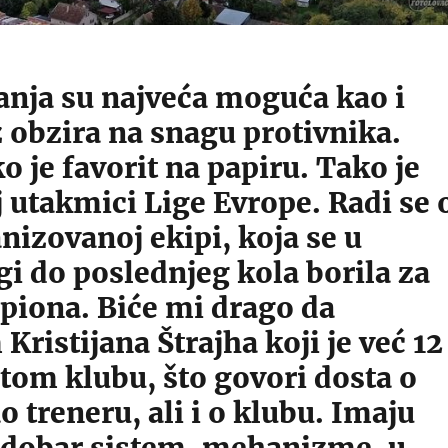
anja su najveća moguća kao i
 obzira na snagu protivnika.
ko je favorit na papiru. Tako je
 utakmici Lige Evrope. Radi se 
nizovanoj ekipi, koja se u
i do poslednjeg kola borila za
piona. Biće mi drago da
ristijana Štrajha koji je već 12
tom klubu, što govori dosta o
 treneru, ali i o klubu. Imaju