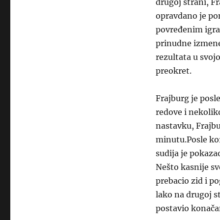
drugoj strani, Fr
opravdano je po
povređenim igra
prinudne izmene.
rezultata u svojo
preokret.
Frajburg je posl
redove i nekolik
nastavku, Frajbu
minutu.Posle kor
sudija je pokazao
Nešto kasnije sve
prebacio zid i p
lako na drugoj s
postavio konača