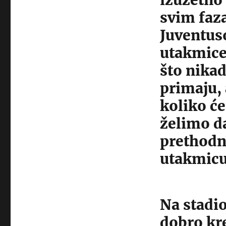
izuzetno
svim faz
Juventus
utakmice 
što nikad
primaju,
koliko ć
želimo d
prethodn
utakmicu
Na stadio
dobro kre