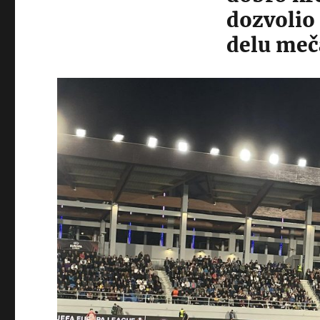
dozvolio
delu meč