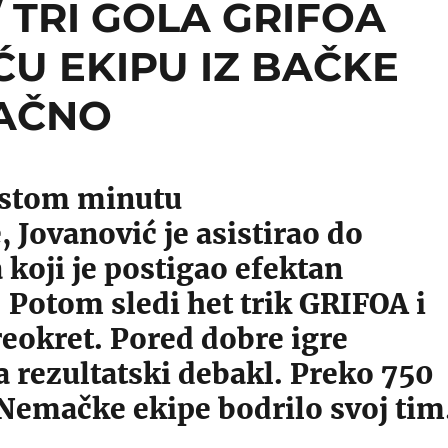
 TRI GOLA GRIFOA
U EKIPU IZ BAČKE
NAČNO
sstom minutu
 Jovanović je asistirao do
 koji je postigao efektan
 Potom sledi het trik GRIFOA i
reokret. Pored dobre igre
 rezultatski debakl. Preko 750
 Nemačke ekipe bodrilo svoj tim