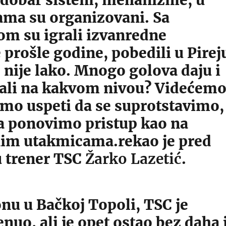
 dobar sistem, mehanizme, u
ama su organizovani. Sa
om su igrali izvanredne
prošle godine, pobedili u Pirej
 nije lako. Mnogo golova daju i
 ali na kakvom nivou? Videćem
emo uspeti da se suprotstavimo,
a ponovimo pristup kao na
im utakmicama.rekao je pred
 trener TSC
Žarko Lazetić
.
nu u Bačkoj Topoli, TSC je
nuo, ali je opet ostao bez daha 