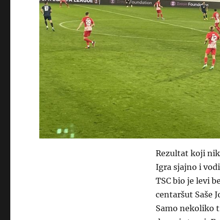
Rezultat koji ni
Igra sjajno i vod
TSC bio je levi 
centaršut Saše J
Samo nekoliko tr