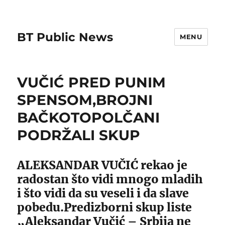
BT Public News
MENU
VUČIĆ PRED PUNIM
SPENSOM,BROJNI
BAČKOTOPOLČANI
PODRŽALI SKUP
ALEKSANDAR VUČIĆ rekao je
radostan što vidi mnogo mladih
i što vidi da su veseli i da slave
pobedu.Predizborni skup liste
„Aleksandar Vučić – Srbija ne