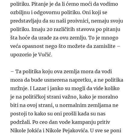
politiku. Pitanje je da li ćemo moći da vodimo
ozbiljnu i odgovornu politiku. Oni koji se
predstavljaju da su naši proivnici, nemaju svoju
politiku. Imaju 20 različitih stavova po pitanju
šta hoće da urade za ovu zemlju. To je mnogo
veća opasnost nego što možete da zamislite –
upozorio je Vučić.
– Ta politika koju ova zemlja mora da vodi
mora da bude usmerena napretku, a ne politika
mržnje. I Lazar i janko su mogli da vide koliko
je na političkoj strani važno, kako je moralno
biti na ovoj strani, u normalnim zemljama ne
postoji to kako su oni prošli kada su nas
podržali. Po ceo dan vode kampanju pritiv
Nikole Jokića i Nikole Pejakovića. U sve se poni