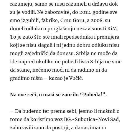
razumeju, samo se nisu razumeli u državu dok
su je vodili. Ne zaboravite, do 2012. godine sve
smo izgubili, fabrike, Crnu Goru, a 2008. su
doneli odluku o proglašenju nezavisnosti KiM.
To je zato što ste imali rpedsednika i premijera
koji se nisu slagali i ni jednu dobru odluku nisu
mogli zajednički da donesu. Srbija ne može da
ide napred ukoliko ne pobedi lista Srbija ne sme
da stane, nećemo moći ni da radimo ni da
gradimo ništa – kazao je Vučić.
Na ove reči, u masi se zaorilo “Pobeda!”.
– Da budemo fer prema sebi, jesmo li maštali o
tome da koristimo voz BG.-Subotica-Novi Sad,
zaboravili smo da postoji, a danas imamo