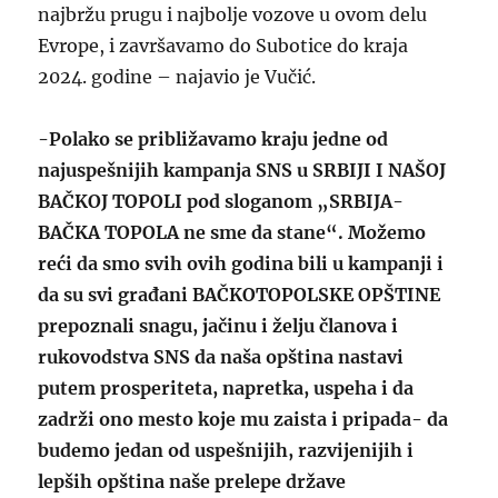
najbržu prugu i najbolje vozove u ovom delu
Evrope, i završavamo do Subotice do kraja
2024. godine – najavio je Vučić.
-Polako se približavamo kraju jedne od
najuspešnijih kampanja SNS u SRBIJI I NAŠOJ
BAČKOJ TOPOLI pod sloganom „SRBIJA-
BAČKA TOPOLA ne sme da stane“. Možemo
reći da smo svih ovih godina bili u kampanji i
da su svi građani BAČKOTOPOLSKE OPŠTINE
prepoznali snagu, jačinu i želju članova i
rukovodstva SNS da naša opština nastavi
putem prosperiteta, napretka, uspeha i da
zadrži ono mesto koje mu zaista i pripada- da
budemo jedan od uspešnijih, razvijenijih i
lepših opština naše prelepe države