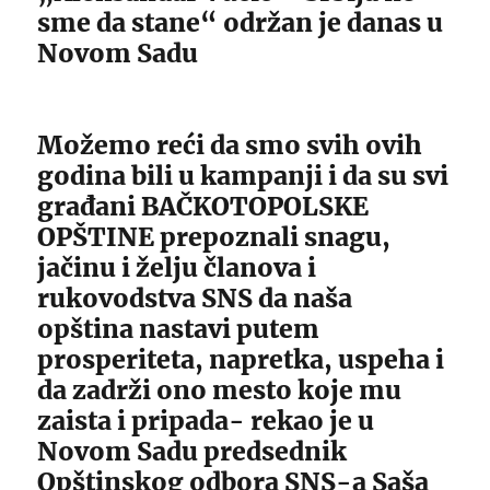
sme da stane“ održan je danas u
Novom Sadu
Možemo reći da smo svih ovih
godina bili u kampanji i da su svi
građani BAČKOTOPOLSKE
OPŠTINE prepoznali snagu,
jačinu i želju članova i
rukovodstva SNS da naša
opština nastavi putem
prosperiteta, napretka, uspeha i
da zadrži ono mesto koje mu
zaista i pripada- rekao je u
Novom Sadu predsednik
Opštinskog odbora SNS-a Saša