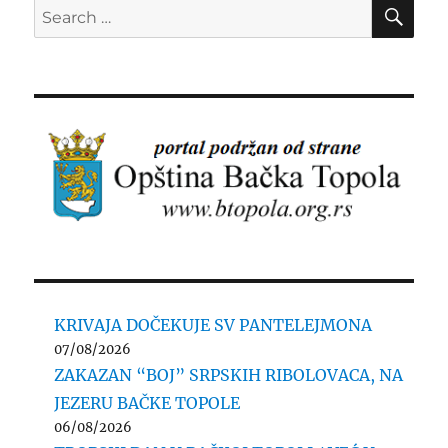
SE
Search
for:
KRIVAJA DOČEKUJE SV PANTELEJMONA
07/08/2026
ZAKAZAN “BOJ” SRPSKIH RIBOLOVACA, NA
JEZERU BAČKE TOPOLE
06/08/2026