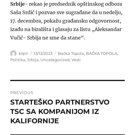
Srbije-
rekao je predsednik opštinskog odbora
Saša Srdić i pozvao sve sugrađane da u nedelju,
17. decembra, pokažu građansku odgovornost,
izađu na birališta i glasaju za listu „Aleksandar
Vučić- Srbija ne sme da stane“.
Author
Posted
Categories
btpn
13/12/2023
Bačka Topola
,
BAČKA TOPOLA
,
on
Politika
,
Srbija
,
Uncategorized
,
Vesti
Post
PREVIOUS
navigation
STARTEŠKO PARTNERSTVO
Previous
post:
TSC SA KOMPANIJOM IZ
KALIFORNIJE