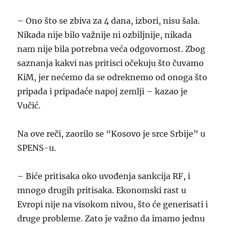
– Ono što se zbiva za 4 dana, izbori, nisu šala.
Nikada nije bilo važnije ni ozbiljnije, nikada
nam nije bila potrebna veća odgovornost. Zbog
saznanja kakvi nas pritisci očekuju što čuvamo
KiM, jer nećemo da se odreknemo od onoga što
pripada i pripadaće napoj zemlji – kazao je
Vučić.
Na ove reči, zaorilo se “Kosovo je srce Srbije” u
SPENS-u.
– Biće pritisaka oko uvođenja sankcija RF, i
mnogo drugih pritisaka. Ekonomski rast u
Evropi nije na visokom nivou, što će generisati i
druge probleme. Zato je važno da imamo jednu