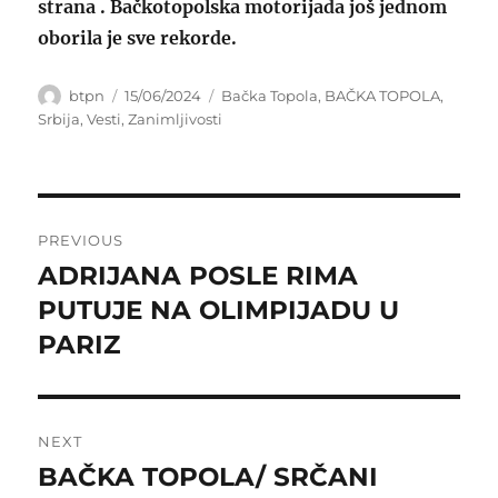
strana . Bačkotopolska motorijada još jednom
oborila je sve rekorde.
Author
Posted
Categories
btpn
15/06/2024
Bačka Topola
,
BAČKA TOPOLA
,
on
Srbija
,
Vesti
,
Zanimljivosti
Post
PREVIOUS
navigation
ADRIJANA POSLE RIMA
Previous
post:
PUTUJE NA OLIMPIJADU U
PARIZ
NEXT
BAČKA TOPOLA/ SRČANI
Next