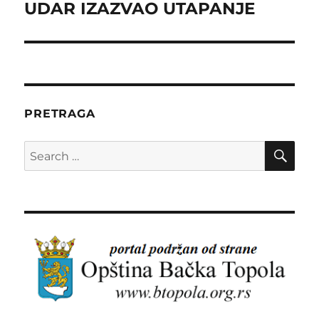
post:
UDAR IZAZVAO UTAPANJE
PRETRAGA
SE
Search
for: