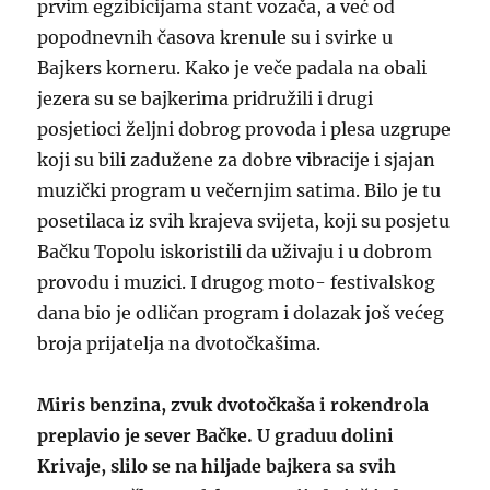
prvim egzibicijama stant vozača, a već od
popodnevnih časova krenule su i svirke u
Bajkers korneru. Kako je veče padala na obali
jezera su se bajkerima pridružili i drugi
posjetioci željni dobrog provoda i plesa uzgrupe
koji su bili zadužene za dobre vibracije i sjajan
muzički program u večernjim satima. Bilo je tu
posetilaca iz svih krajeva svijeta, koji su posjetu
Bačku Topolu iskoristili da uživaju i u dobrom
provodu i muzici. I drugog moto- festivalskog
dana bio je odličan program i dolazak još većeg
broja prijatelja na dvotočkašima.
Miris benzina, zvuk dvotočkaša i rokendrola
preplavio je sever Bačke. U graduu dolini
Krivaje, slilo se na hiljade bajkera sa svih