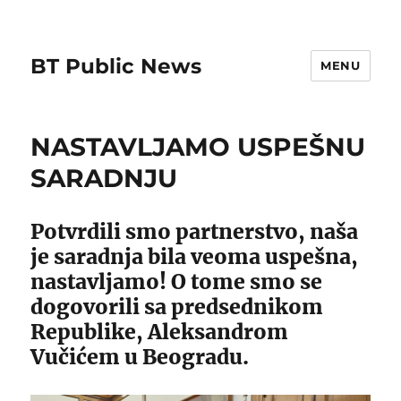
BT Public News
MENU
NASTAVLJAMO USPEŠNU
SARADNJU
Potvrdili smo partnerstvo, naša
je saradnja bila veoma uspešna,
nastavljamo! O tome smo se
dogovorili sa predsednikom
Republike, Aleksandrom
Vučićem u Beogradu.