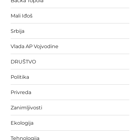
Bačka Topola
Mali Iđoš
Srbija
Vlada AP Vojvodine
DRUŠTVO
Politika
Privreda
Zanimljivosti
Ekologija
Tehnologija