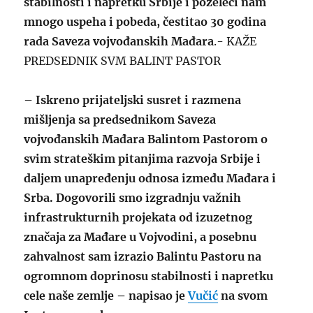
stabilnosti i napretku Srbije i poželeći nam
mnogo uspeha i pobeda, čestitao 30 godina
rada Saveza vojvođanskih Mađara
.- KAŽE
PREDSEDNIK SVM BALINT PASTOR
– Iskreno prijateljski susret i razmena
mišljenja sa predsednikom Saveza
vojvođanskih Mađara Balintom Pastorom o
svim strateškim pitanjima razvoja Srbije i
daljem unapređenju odnosa između Mađara i
Srba. Dogovorili smo izgradnju važnih
infrastrukturnih projekata od izuzetnog
značaja za Mađare u Vojvodini, a posebnu
zahvalnost sam izrazio Balintu Pastoru na
ogromnom doprinosu stabilnosti i napretku
cele naše zemlje – napisao je
Vučić
na svom