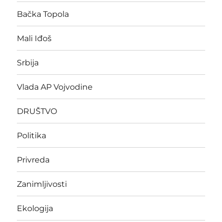
Bačka Topola
Mali Iđoš
Srbija
Vlada AP Vojvodine
DRUŠTVO
Politika
Privreda
Zanimljivosti
Ekologija