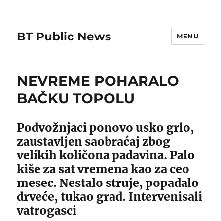
BT Public News
MENU
NEVREME POHARALO
BAČKU TOPOLU
Podvožnjaci ponovo usko grlo,
zaustavljen saobraćaj zbog
velikih količona padavina. Palo
kiše za sat vremena kao za ceo
mesec. Nestalo struje, popadalo
drveće, tukao grad. Intervenisali
vatrogasci