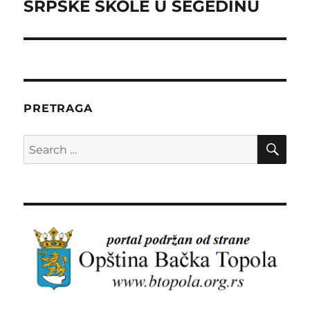
post:
SRPSKE ŠKOLE U SEGEDINU
PRETRAGA
SE
Search
for: