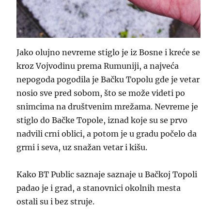
Jako olujno nevreme stiglo je iz Bosne i kreće se
kroz Vojvodinu prema Rumuniji, a najveća
nepogoda pogodila je Bačku Topolu gde je vetar
nosio sve pred sobom, što se može videti po
snimcima na društvenim mrežama. Nevreme je
stiglo do Bačke Topole, iznad koje su se prvo
nadvili crni oblici, a potom je u gradu počelo da
grmi i seva, uz snažan vetar i kišu.
Kako BT Public saznaje saznaje u Bačkoj Topoli
padao je i grad, a stanovnici okolnih mesta
ostali su i bez struje.