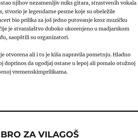
ostao njihov nezamenljiv miks gitara, strastvenih vokala 
, stvorio je legendarne pesme koje su obeležile
ncert bio prilika za još jedno putovanje kroz muzičku
 čije je stvaralaštvo duboko ukorenjeno u madjarskom
, saopštili su organizatori.
 je otvorena ali i tu je kiša napravila pometnju. Hladno
oj doprinos da ugodjaj ostane u lepoj ali pomalo otužnoj
jenoj vremenskimprilikama.
EBRO ZA VILAGOŠ