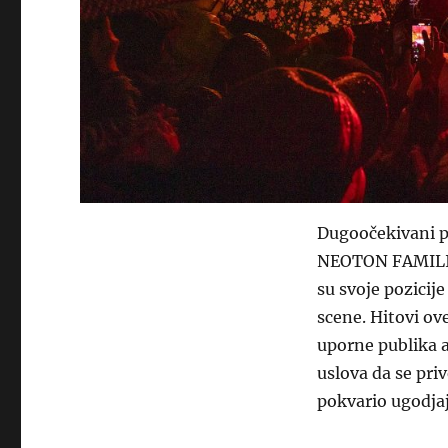
Dugoočekivani p
NEOTON FAMILIJA
su svoje pozicij
scene. Hitovi o
uporne publika a
uslova da se pri
pokvario ugodjaj