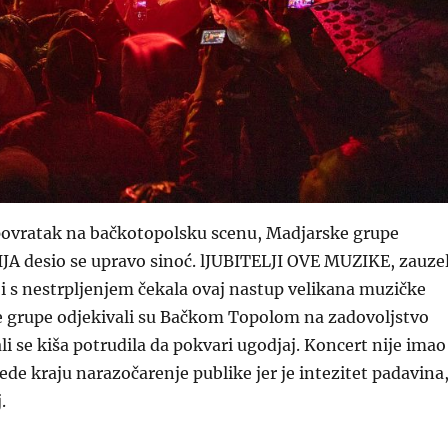
ovratak na bačkotopolsku scenu, Madjarske grupe
 desio se upravo sinoć. lJUBITELJI OVE MUZIKE, zauzel
e i s nestrpljenjem čekala ovaj nastup velikana muzičke
ve grupe odjekivali su Bačkom Topolom na zadovoljstvo
li se kiša potrudila da pokvari ugodjaj. Koncert nije imao
vede kraju narazočarenje publike jer je intezitet padavina
.