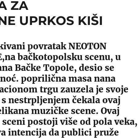
A ZA
E UPRKOS KIŠI
kivani povratak NEOTON
,na bačkotopolsku scenu, u
ana Bačke Topole, desio se
inoć. poprilična masa nana
acionom trgu zauzela je svoje
i s nestrpljenjem čekala ovaj
elikana muzičke scene. Ovaj
 sceni postoji više od pola veka,
va intencija da publici pruže