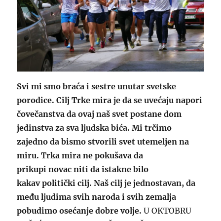
Svi mi smo braća i sestre unutar svetske
porodice. Cilj Trke mira je da se uvećaju napori
čovečanstva da ovaj naš svet postane dom
jedinstva za sva ljudska bića. Mi trčimo
zajedno da bismo stvorili svet utemeljen na
miru. Trka mira ne pokušava da
prikupi novac niti da istakne bilo
kakav politički cilj. Naš cilj je jednostavan, da
među ljudima svih naroda i svih zemalja
pobudimo osećanje dobre volje.
U OKTOBRU