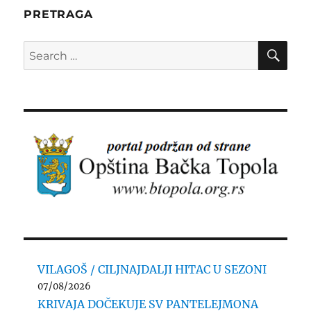
PRETRAGA
SE
Search
for:
VILAGOŠ / CILJNAJDALJI HITAC U SEZONI
07/08/2026
KRIVAJA DOČEKUJE SV PANTELEJMONA