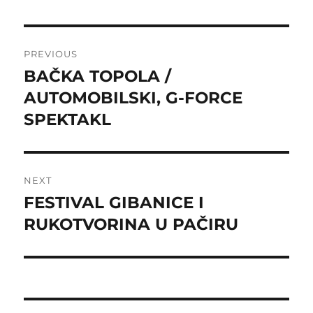
Post
PREVIOUS
navigation
BAČKA TOPOLA /
Previous
post:
AUTOMOBILSKI, G-FORCE
SPEKTAKL
NEXT
FESTIVAL GIBANICE I
Next
post:
RUKOTVORINA U PAČIRU