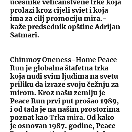
učesnike veličanstvene trke koja
prolazi kroz cijeli sviet i koja
ima za cilj promociju mira.-
kaže predsednik opštine Adrijan
Satmari.
Chinmoy Oneness-Home Peace
Run
je globalna štafetna trka
koja nudi svim ljudima na svetu
priliku da izraze svoju čežnju za
mirom. Kroz našu zemlju je
Peace Run prvi put prošao 1989,
i od tada je na našim prostorima
poznat kao
Trka mira
. Od kako
je osnovan 1987. godine, Peace