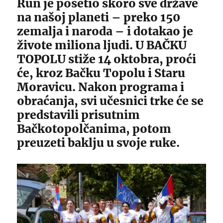
Run je posetio skoro sve države
na našoj planeti – preko 150
zemalja i naroda – i dotakao je
živote miliona ljudi. U BAČKU
TOPOLU stiže 14 oktobra, proći
će, kroz Bačku Topolu i Staru
Moravicu. Nakon programa i
obraćanja, svi učesnici trke će se
predstavili prisutnim
Bačkotopolčanima, potom
preuzeti baklju u svoje ruke.