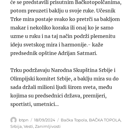
će se predstavili prisutnim Bačkotopolčanima,
potom preuzeti baklju u svoje ruke. Učesnik
Trke mira postaje svako ko pretrči sa bakljom
makar i nekoliko koraka ili onaj ko je samo
uzme u ruku i na taj način podrži plemenitu
ideju svetskog mira i harmonije.- kaže
predsednik opštine Adrijan Satmari.
Trku podržavaju Narodna Skupština Srbije i
Olimpijski komitet Srbije, a baklju mira su do
sada držali milioni ljudi širom sveta, među
kojima su predsednici država, premijeri,
sportisti, umetnici…
Author
Posted
Categories
btpn
18/09/2024
Bačka Topola
,
BAČKA TOPOLA
,
on
Srbija
,
Vesti
,
Zanimljivosti