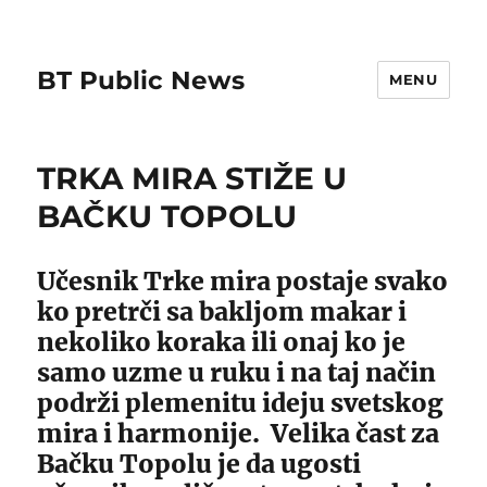
BT Public News
MENU
TRKA MIRA STIŽE U
BAČKU TOPOLU
Učesnik Trke mira postaje svako
ko pretrči sa bakljom makar i
nekoliko koraka ili onaj ko je
samo uzme u ruku i na taj način
podrži plemenitu ideju svetskog
mira i harmonije. Velika čast za
Bačku Topolu je da ugosti