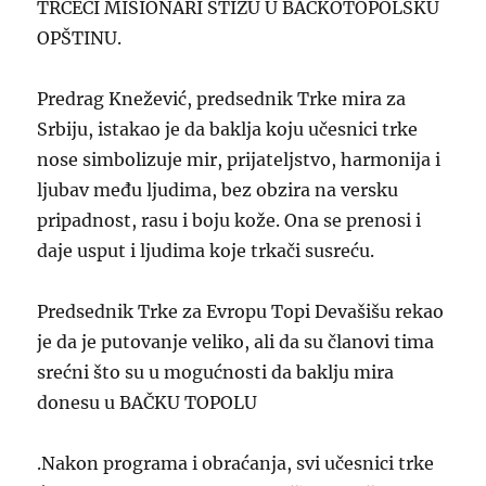
TRČEĆI MISIONARI STIŽU U BAČKOTOPOLSKU
OPŠTINU.
Predrag Knežević, predsednik Trke mira za
Srbiju, istakao je da baklja koju učesnici trke
nose simbolizuje mir, prijateljstvo, harmonija i
ljubav među ljudima, bez obzira na versku
pripadnost, rasu i boju kože. Ona se prenosi i
daje usput i ljudima koje trkači susreću.
Predsednik Trke za Evropu Topi Devašišu rekao
je da je putovanje veliko, ali da su članovi tima
srećni što su u mogućnosti da baklju mira
donesu u BAČKU TOPOLU
.Nakon programa i obraćanja, svi učesnici trke