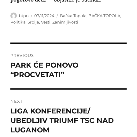
Author
Posted
Categories
btpn
07/11/2024
Bačka Topola
,
BAČKA TOPOLA
,
on
Politika
,
Srbija
,
Vesti
,
Zanimljivosti
Post
PREVIOUS
navigation
PARK ĆE PONOVO
Previous
post:
“PROCVETATI”
NEXT
LIGA KONFERENCIJE/
Next
post:
UBEDLJIV TRIUMF TSC NAD
LUGANOM