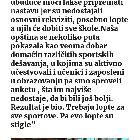
ubuduće moći lakše pripremati
nastavu jer su nedostajali
osnovni rekviziti, posebno lopte
a njih će dobiti sve škole.Naša
opština se nekoliko puta
pokazala kao veoma dobar
domaćin različitih sportskih
dešavanja, u kojima su aktivno
učestvovali i učenici i zaposleni
u obrazovanju pa smo sproveli
anketu , šta im najviše
nedostaje, da bi bili još bolji.
Rezultat je bio. Trebaju lopte za
sve sportove. Pa evo lopte su
stigle”