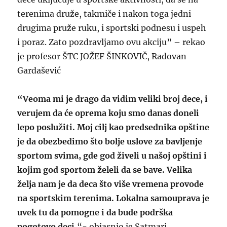
terenima druže, takmiče i nakon toga jedni
drugima pruže ruku, i sportski podnesu i uspeh
i poraz. Zato pozdravljamo ovu akciju” – rekao
je profesor ŠTC JOŽEF ŠINKOVIČ, Radovan
Gardašević
“Veoma mi je drago da vidim veliki broj dece, i
verujem da će oprema koju smo danas doneli
lepo poslužiti. Moj cilj kao predsednika opštine
je da obezbedimo što bolje uslove za bavljenje
sportom svima, gde god živeli u našoj opštini i
kojim god sportom želeli da se bave. Velika
želja nam je da deca što više vremena provode
na sportskim terenima. Lokalna samouprava je
uvek tu da pomogne i da bude podrška
pogotovo deci.
“- objasnio je Satmari