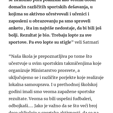
domaćin različitih sportskih dešavanja, u
kojima su aktivno učestvovali i učenici i
zaposleni u obrazovanju pa smo sproveli
anketu , šta im najviše nedostaje, da bi bili još
bolji. Rezultat je bio. Trebaju lopte za sve
sportove. Pa evo lopte su stigle
” veli Satmari
“Naša škola je prepoznatljiva po tome što
učestvuje u svim sportskim takmičenjima koje
organizuje Ministarstvo prosvete, a
uključujemo se i različite porjekte koje realizuje
lokalna samouprava. I u prethodnoj školskoj
godini imali smo veoma zapažene sportske
rezultate. Veoma su bili uspešni fudbaleri,
odbojkaši….. Jako je važno da se što veći broj
dece uključuje u sportske aktivnosti, da se na