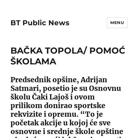
BT Public News
MENU
BAČKA TOPOLA/ POMOĆ
ŠKOLAMA
Predsednik opšine, Adrijan
Satmari, posetio je su Osnovnu
školu Čaki Lajoš i ovom
prilikom donirao sportske
rekvizite i opremu. “To je
početak akcije u kojoj će sve
osnovne i srednje škole opštine