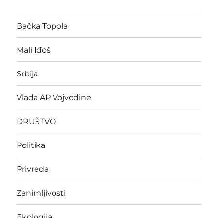
Bačka Topola
Mali Iđoš
Srbija
Vlada AP Vojvodine
DRUŠTVO
Politika
Privreda
Zanimljivosti
Ekologija