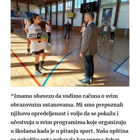
“Imamo obavezu da vodimo računa o svim
obrazovnim ustanovama. Mi smo prepoznali
njihovu opredeljenost i volju da se pokažu i
učestvuju u svim programima koje organizuju
u školama kada je u pitanju sport. Naša opština
se nekoliko puta pokazala kao veoma dobar