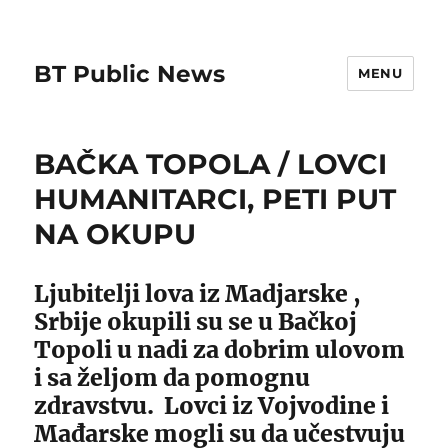
BT Public News
MENU
BAČKA TOPOLA / LOVCI
HUMANITARCI, PETI PUT
NA OKUPU
Ljubitelji lova iz Madjarske ,
Srbije okupili su se u Bačkoj
Topoli u nadi za dobrim ulovom
i sa željom da pomognu
zdravstvu. Lovci iz Vojvodine i
Mađarske mogli su da učestvuju