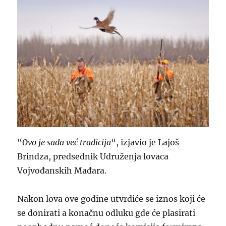
“
Ovo je sada već tradicija
“, izjavio je Lajoš
Brindza, predsednik Udruženja lovaca
Vojvođanskih Mađara.
Nakon lova ove godine utvrdiće se iznos koji će
se donirati a konačnu odluku gde će plasirati