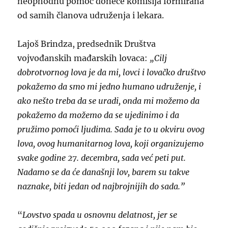
neophodnu pomoć doneće komisija formirana
od samih članova udruženja i lekara.
Lajoš Brindza, predsednik Društva
vojvođanskih mađarskih lovaca:
„Cilj
dobrotvornog lova je da mi, lovci i lovačko društvo
pokažemo da smo mi jedno humano udruženje, i
ako nešto treba da se uradi, onda mi možemo da
pokažemo da možemo da se ujedinimo i da
pružimo pomoći ljudima. Sada je to u okviru ovog
lova, ovog humanitarnog lova, koji organizujemo
svake godine 27. decembra, sada već peti put.
Nadamo se da će današnji lov, barem su takve
naznake, biti jedan od najbrojnijih do sada.”
“
Lovstvo spada u osnovnu delatnost, jer se