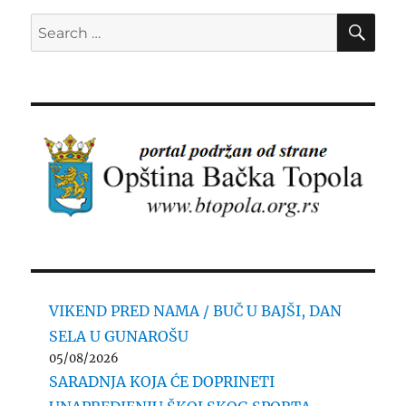
SE
Search
for:
VIKEND PRED NAMA / BUČ U BAJŠI, DAN
SELA U GUNAROŠU
05/08/2026
SARADNJA KOJA ĆE DOPRINETI