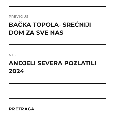
Post
PREVIOUS
navigation
BAČKA TOPOLA- SREĆNIJI
Previous
post:
DOM ZA SVE NAS
NEXT
ANDJELI SEVERA POZLATILI
Next
post:
2024
PRETRAGA