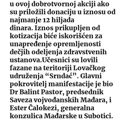
u ovoj dobrotvornoj akciji ako
su priložili donaciju u iznosu od
najmanje 12 hiljada
dinara. Iznos prikupljen od
kotizacija biće iskorišćen za
unapređenje opremljenosti
dečjih odeljenja zdravstvenih
ustanova.Učesnici su lovili
fazane na teritoriji Lovačkog
udruženja “Srndać”. Glavni
pokrovitelj manifestacije je bio
Dr Balint Pastor, predsednik
Saveza vojvođanskih Mađara, i
Ester Čalokezi, generalna
konzulica Mađarske u Subotici.