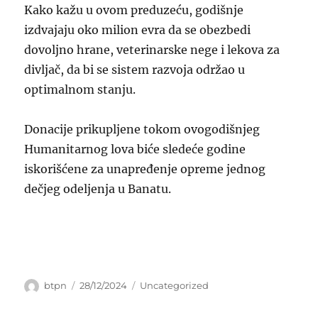
Kako kažu u ovom preduzeću, godišnje
izdvajaju oko milion evra da se obezbedi
dovoljno hrane, veterinarske nege i lekova za
divljač, da bi se sistem razvoja održao u
optimalnom stanju.
Donacije prikupljene tokom ovogodišnjeg
Humanitarnog lova biće sledeće godine
iskorišćene za unapređenje opreme jednog
dečjeg odeljenja u Banatu.
Author
Posted
Categories
btpn
28/12/2024
Uncategorized
on