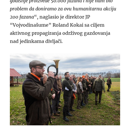
godišnje proizvede 50.000 fazana i nije nam bio
problem da doniramo za ovu humanitarnu akciju
200 fazana
“, naglasio je direktor JP
“Vojvodinašume” Roland Kokai sa ciljem
aktivnog propagiranja održivog gazdovanja
nad jedinkama divljači.