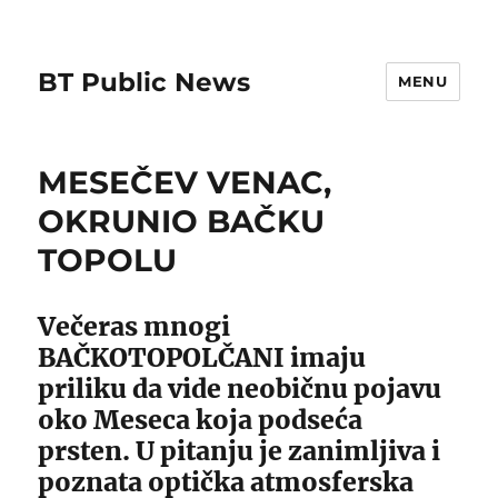
BT Public News
MENU
MESEČEV VENAC,
OKRUNIO BAČKU
TOPOLU
Večeras mnogi
BAČKOTOPOLČANI imaju
priliku da vide neobičnu pojavu
oko Meseca koja podseća
prsten. U pitanju je zanimljiva i
poznata optička atmosferska