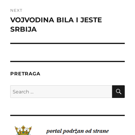
NEXT
VOJVODINA BILA I JESTE
Next
post:
SRBIJA
PRETRAGA
SE
Search
for: