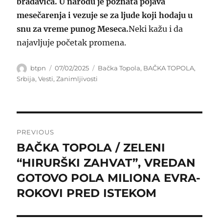
bradavica. U narodu je poznata pojava
mesečarenja i vezuje se za ljude koji hodaju u
snu za vreme punog Meseca.
Neki kažu i da
najavljuje početak promena.
Author
Posted
Categories
btpn
07/02/2025
Bačka Topola
,
BAČKA TOPOLA
,
on
Srbija
,
Vesti
,
Zanimljivosti
Post
PREVIOUS
navigation
BAČKA TOPOLA / ZELENI
Previous
post:
“HIRURŠKI ZAHVAT”, VREDAN
GOTOVO POLA MILIONA EVRA-
ROKOVI PRED ISTEKOM