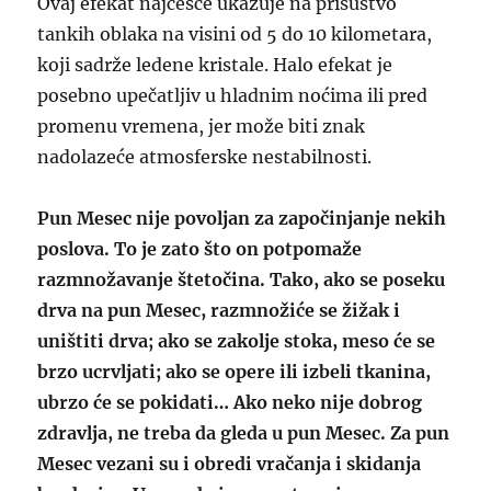
Ovaj efekat najčešće ukazuje na prisustvo
tankih oblaka na visini od 5 do 10 kilometara,
koji sadrže ledene kristale. Halo efekat je
posebno upečatljiv u hladnim noćima ili pred
promenu vremena, jer može biti znak
nadolazeće atmosferske nestabilnosti.
Pun Mesec nije povoljan za započinjanje nekih
poslova. To je zato što on potpomaže
razmnožavanje štetočina. Tako, ako se poseku
drva na pun Mesec, razmnožiće se žižak i
uništiti drva; ako se zakolje stoka, meso će se
brzo ucrvljati; ako se opere ili izbeli tkanina,
ubrzo će se pokidati… Ako neko nije dobrog
zdravlja, ne treba da gleda u pun Mesec. Za pun
Mesec vezani su i obredi vračanja i skidanja