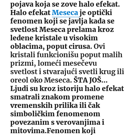
pojava koja se zove halo efekat.
Halo efekat
Meseca
je optički
fenomen koji se javlja kada se
svetlost Meseca prelama kroz
ledene kristale u visokim
oblacima, poput cirusa.
Ovi
kristali funkcionišu poput malih
prizmi, lomeći mesečevu
svetlost i stvarajući svetli krug ili
oreol oko Meseca
. ŠTA JOŠ…
Ljudi su kroz istoriju halo efekat
smatrali znakom promene
vremenskih prilika ili čak
simboličkim fenomenom
povezanim s verovanjima i
mitovima.Fenomen koji