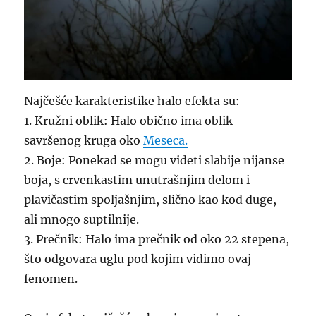
Najčešće karakteristike halo efekta su:
1. Kružni oblik: Halo obično ima oblik
savršenog kruga oko
Meseca.
2. Boje: Ponekad se mogu videti slabije nijanse
boja, s crvenkastim unutrašnjim delom i
plavičastim spoljašnjim, slično kao kod duge,
ali mnogo suptilnije.
3. Prečnik: Halo ima prečnik od oko 22 stepena,
što odgovara uglu pod kojim vidimo ovaj
fenomen.